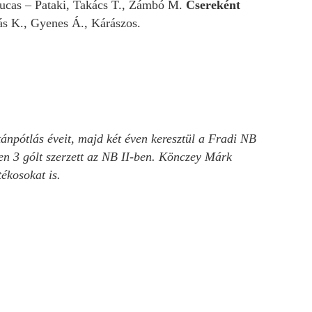
 Lucas – Pataki, Takács T., Zámbó M.
Csereként
más K., Gyenes Á., Kárászos.
ánpótlás éveit, majd két éven keresztül a Fradi NB
sen 3 gólt szerzett az NB II-ben. Könczey Márk
tékosokat is.