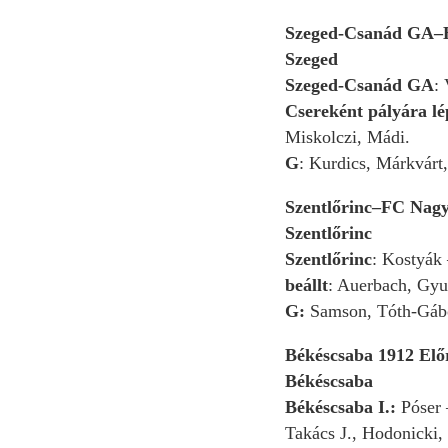
Szeged-Csanád GA–H
Szeged
Szeged-Csanád GA
:
Csereként pályára lé
Miskolczi, Mádi.
G
: Kurdics, Márkvárt, 
Szentlőrinc–FC Nagy
Szentlőrinc
Szentlőrinc
: Kostyák
beállt
: Auerbach, Gyur
G:
Samson, Tóth-Gáb
Békéscsaba 1912 Előr
Békéscsaba
Békéscsaba I.:
Póser –
Takács J., Hodonicki,