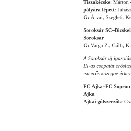
Tiszakécske
: Márton 
pályára lépett
: Juhás
G:
Árvai, Szegleti, Ke
Soroksár SC–Bicskei
Soroksár
G:
Varga Z., Gálfi, K
A Soroksár új igazolá
III-as csapatát erősít
ismerős közegbe érkeze
FC Ajka–FC Sopron 
Ajka
Ajkai gólszerzők:
Csa