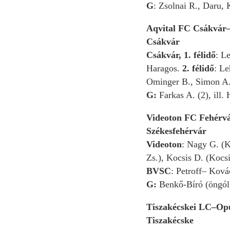
G
: Zsolnai R., Daru,
Aqvital FC Csákvár
Csákvár
Csákvár, 1. félidő
: L
Haragos.
2. félidő
: Le
Ominger B., Simon A.
G:
Farkas A. (2), ill
Videoton FC Fehérv
Székesfehérvár
Videoton
: Nagy G. (K
Zs.), Kocsis D. (Kocs
BVSC
: Petroff– Ková
G:
Benkő-Bíró (öngól)
Tiszakécskei LC–Opu
Tiszakécske