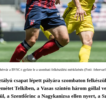
hérvár a BVSC-t győzte le a szombati felkészülési mérkőzésén (Fotó: fehervarf
ályú csapat lépett pályára szombaton felkészü
emétet Telkiben, a Vasas szintén három góllal v
ül, a Szentlőrinc a Nagykanizsa ellen nyert, a 