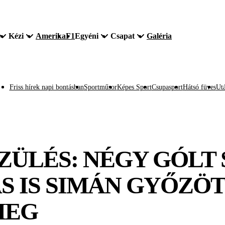
Kézi
Amerika
F1
Egyéni
Csapat
Galéria
Friss hírek napi bontásban
Sportműsor
Képes Sport
Csupasport
Hátsó füves
Utá
SZÜLÉS: NÉGY GÓLT
S IS SIMÁN GYŐZÖT
MEG