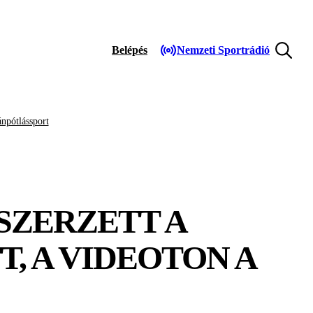
Belépés
Nemzeti Sportrádió
npótlássport
 SZERZETT A
T, A VIDEOTON A