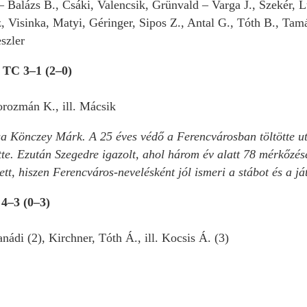
– Balázs B., Csáki, Valencsik, Grünvald – Varga J., Szekér,
z, Visinka, Matyi, Géringer, Sipos Z., Antal G., Tóth B., Ta
szler
 TC 3–1 (2–0)
orozmán K., ill. Mácsik
sa Könczey Márk. A 25 éves védő a Ferencvárosban töltötte ut
ette. Ezután Szegedre igazolt, ahol három év alatt 78 mérkőzé
tt, hiszen Ferencváros-nevelésként jól ismeri a stábot és a já
4–3 (0–3)
nádi (2), Kirchner, Tóth Á., ill. Kocsis Á. (3)