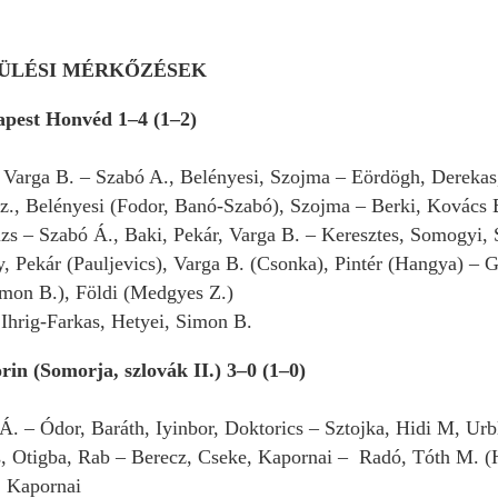
SZÜLÉSI MÉRKŐZÉSEK
pest Honvéd 1–4 (1–2)
: Varga B. – Szabó A., Belényesi, Szojma – Eördögh, Derekas
Sz., Belényesi (Fodor, Banó-Szabó), Szojma – Berki, Kovács B
zs – Szabó Á., Baki, Pekár, Varga B. – Keresztes, Somogyi, 
y, Pekár (Pauljevics), Varga B. (Csonka), Pintér (Hangya) – 
imon B.), Földi (Medgyes Z.)
, Ihrig-Farkas, Hetyei, Simon B.
n (Somorja, szlovák II.) 3–0 (1–0)
 Á. – Ódor, Baráth, Iyinbor, Doktorics – Sztojka, Hidi M, Ur
, Otigba, Rab – Berecz, Cseke, Kapornai – Radó, Tóth M. (H
, Kapornai