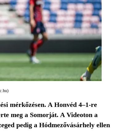
c.hu)
lési mérkőzésen. A Honvéd 4–1-re
erte meg a Somorját. A Videoton a
Szeged pedig a Hódmezővásárhely ellen