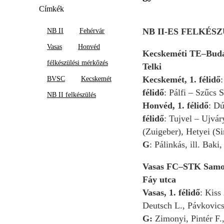
Címkék
NB II-ES FELKÉ
NB II
Fehérvár
Vasas
Honvéd
Kecskeméti TE–Buda
félkészülési mérkőzés
Telki
Kecskemét, 1. félidő
BVSC
Kecskemét
félidő
: Pálfi – Szűcs 
NB II felkészülés
Honvéd, 1. félidő
: Dú
félidő
: Tujvel – Ujvár
(Zuigeber), Hetyei (S
G
: Pálinkás, ill. Baki
Vasas FC–STK Samori
Fáy utca
Vasas, 1. félidő
: Kiss
Deutsch L., Pávkovics
G:
Zimonyi, Pintér F.