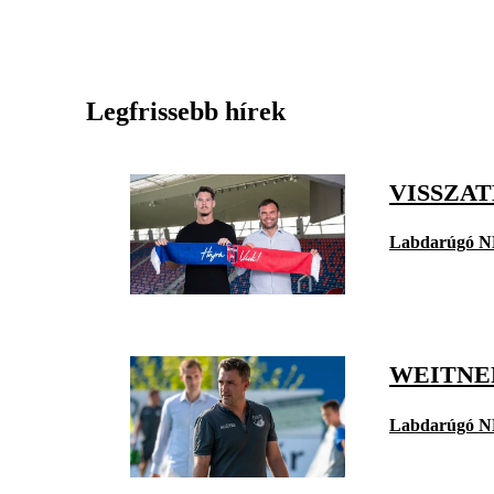
Legfrissebb hírek
VISSZA
Labdarúgó N
WEITNE
Labdarúgó N