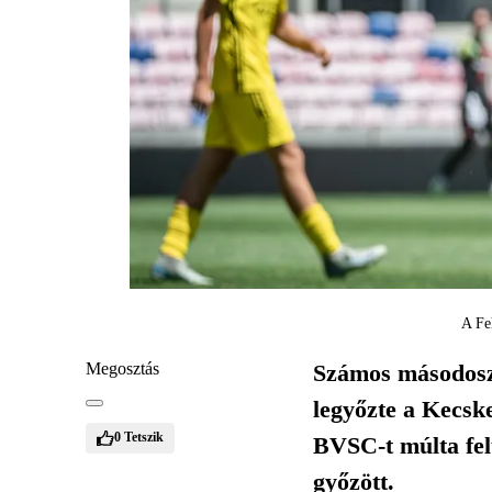
A Fe
Megosztás
Számos másodoszt
legyőzte a Kecsk
0
Tetszik
BVSC-t múlta fel
győzött.