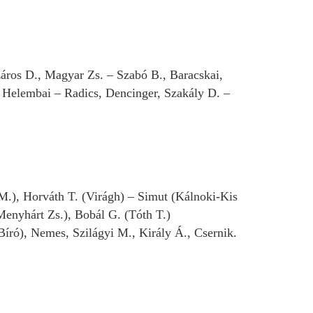
záros D., Magyar Zs. – Szabó B., Baracskai,
, Helembai – Radics, Dencinger, Szakály D. –
.), Horváth T. (Virágh) – Simut (Kálnoki-Kis
Menyhárt Zs.), Bobál G. (Tóth T.)
Bíró), Nemes, Szilágyi M., Király Á., Csernik.