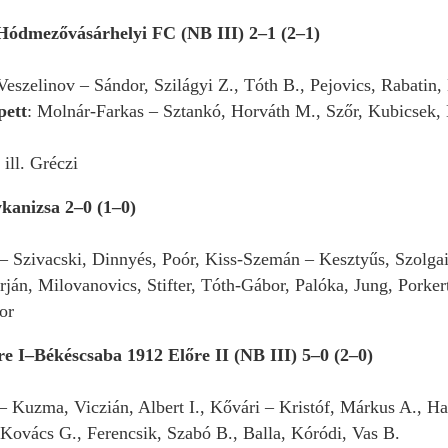
ódmezővásárhelyi FC (NB III) 2–1 (2–1)
 Veszelinov – Sándor, Szilágyi Z., Tóth B., Pejovics, Rabatin,
pett
: Molnár-Farkas – Sztankó, Horváth M., Szőr, Kubicsek,
ill. Gréczi
kanizsa 2–0 (1–0)
 – Szivacski, Dinnyés, Poór, Kiss-Szemán – Kesztyűs, Szolg
ján, Milovanovics, Stifter, Tóth-Gábor, Palóka, Jung, Porker
or
e I–Békéscsaba 1912 Előre II (NB III) 5–0 (2–0)
 Kuzma, Viczián, Albert I., Kővári – Kristóf, Márkus A., Har
 Kovács G., Ferencsik, Szabó B., Balla, Kóródi, Vas B.