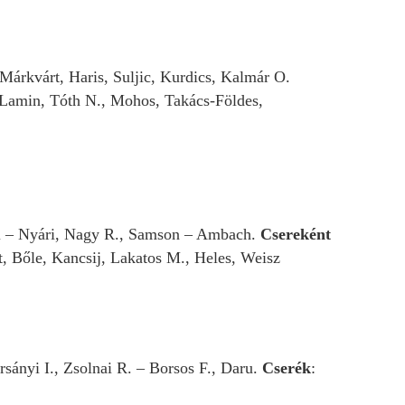
 Márkvárt, Haris, Suljic, Kurdics, Kalmár O.
 Lamin, Tóth N., Mohos, Takács-Földes,
ai – Nyári, Nagy R., Samson – Ambach.
Csereként
t, Bőle, Kancsij, Lakatos M., Heles, Weisz
sányi I., Zsolnai R. – Borsos F., Daru.
Cserék
: