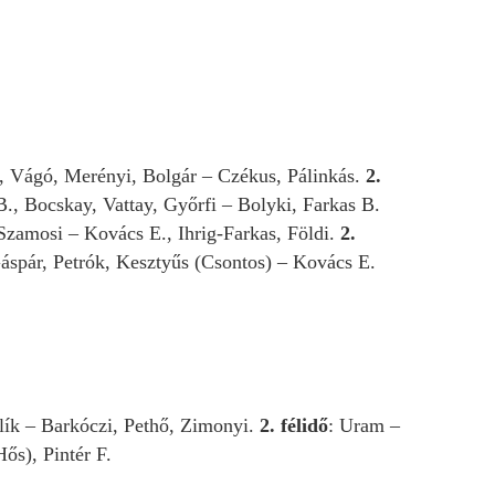
, Vágó, Merényi, Bolgár – Czékus, Pálinkás.
2.
., Bocskay, Vattay, Győrfi – Bolyki, Farkas B.
Szamosi – Kovács E., Ihrig-Farkas, Földi.
2.
Gáspár, Petrók, Kesztyűs (Csontos) – Kovács E.
blík – Barkóczi, Pethő, Zimonyi.
2. félidő
: Uram –
ős), Pintér F.