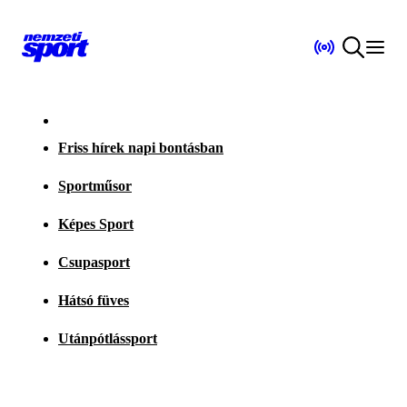
Friss hírek napi bontásban
Sportműsor
Képes Sport
Csupasport
Hátsó füves
Utánpótlássport