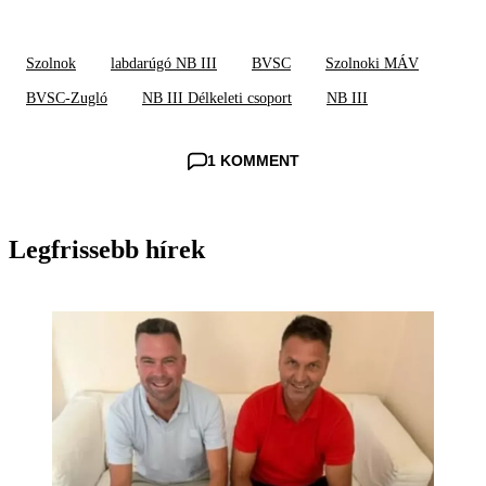
Szolnok
labdarúgó NB III
BVSC
Szolnoki MÁV
BVSC-Zugló
NB III Délkeleti csoport
NB III
1 KOMMENT
Legfrissebb hírek