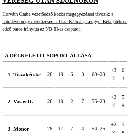
VERESÉG UTÁN SZOLNOKON
Horváth Csaba vezetőedző közös megegyezéssel távozik; a
hátralévő négy mérkőzésen a Tisza Kálmán, Lengyel Béla játékos-
edző páros irányítja az NB III-as csapatot.
A DÉLKELETI CSOPORT ÁLLÁSA
+3
6
28
19
6
3
60–23
1. Tiszakécske
7
3
+2
5
28
19
2
7
55–28
2. Vasas II.
7
9
+2
5
28
17
7
4
54–26
3. Monor
8
8