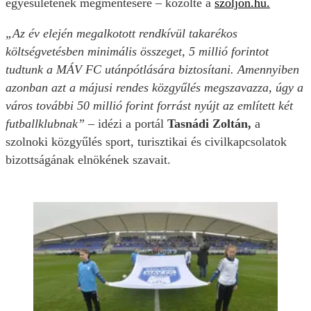
egyesületének megmentésére – közölte a
szoljon.hu.
„Az év elején megalkotott rendkívül takarékos
költségvetésben minimális összeget, 5 millió forintot
tudtunk a MÁV FC utánpótlására biztosítani. Amennyiben
azonban azt a májusi rendes közgyűlés megszavazza, úgy a
város további 50 millió forint forrást nyújt az említett két
futballklubnak”
– idézi a portál
Tasnádi Zoltán,
a
szolnoki közgyűlés sport, turisztikai és civilkapcsolatok
bizottságának elnökének szavait.