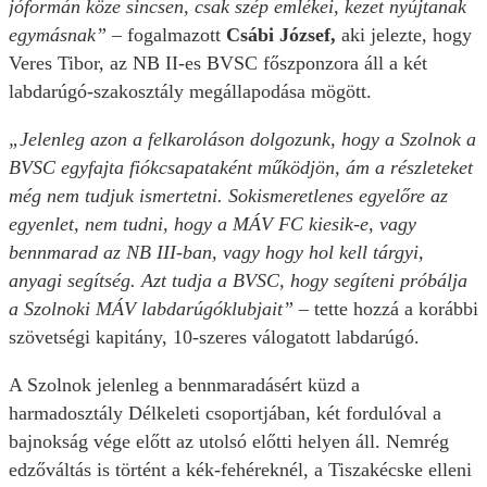
jóformán köze sincsen, csak szép emlékei, kezet nyújtanak
egymásnak”
– fogalmazott
Csábi József,
aki jelezte, hogy
Veres Tibor, az NB II-es BVSC főszponzora áll a két
labdarúgó-szakosztály megállapodása mögött.
„Jelenleg azon a felkaroláson dolgozunk, hogy a Szolnok a
BVSC egyfajta fiókcsapataként működjön, ám a részleteket
még nem tudjuk ismertetni. Sokismeretlenes egyelőre az
egyenlet, nem tudni, hogy a MÁV FC kiesik-e, vagy
bennmarad az NB III-ban, vagy hogy hol kell tárgyi,
anyagi segítség. Azt tudja a BVSC, hogy segíteni próbálja
a Szolnoki MÁV labdarúgóklubjait”
– tette hozzá a korábbi
szövetségi kapitány, 10-szeres válogatott labdarúgó.
A Szolnok jelenleg a bennmaradásért küzd a
harmadosztály Délkeleti csoportjában, két fordulóval a
bajnokság vége előtt az utolsó előtti helyen áll. Nemrég
edzőváltás is történt a kék-fehéreknél, a Tiszakécske elleni