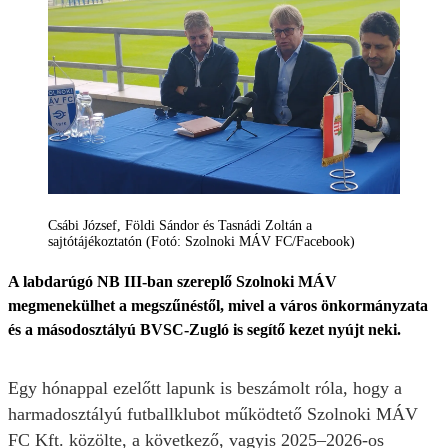
Csábi József, Földi Sándor és Tasnádi Zoltán a
sajtótájékoztatón (Fotó: Szolnoki MÁV FC/Facebook)
A labdarúgó NB III-ban szereplő Szolnoki MÁV
megmenekülhet a megszűnéstől, mivel a város önkormányzata
és a másodosztályú BVSC-Zugló is segítő kezet nyújt neki.
Egy hónappal ezelőtt lapunk is beszámolt róla, hogy a
harmadosztályú futballklubot működtető Szolnoki MÁV
FC Kft. közölte, a következő, vagyis 2025–2026-os