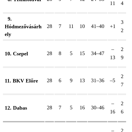
11
4
9.
3
28
7
11
10
41–40
+1
Hódmezővásárh
2
ely
–
2
28
8
5
15
34–47
10. Csepel
13
9
2
28
6
9
13
31–36
–5
11. BKV Előre
7
–
2
28
7
5
16
30–46
12. Dabas
16
6
–
2