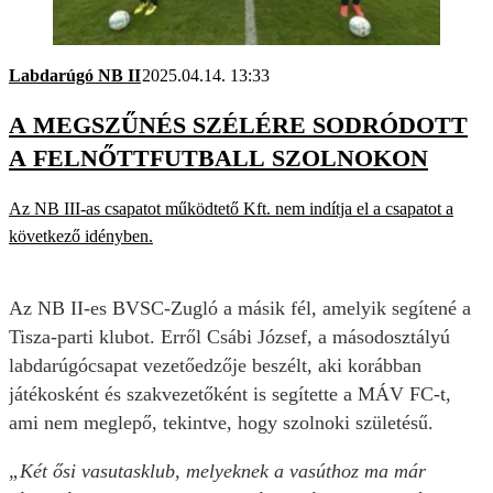
Labdarúgó NB II
2025.04.14. 13:33
A MEGSZŰNÉS SZÉLÉRE SODRÓDOTT
A FELNŐTTFUTBALL SZOLNOKON
Az NB III-as csapatot működtető Kft. nem indítja el a csapatot a
következő idényben.
Az NB II-es BVSC-Zugló a másik fél, amelyik segítené a
Tisza-parti klubot. Erről Csábi József, a másodosztályú
labdarúgócsapat vezetőedzője beszélt, aki korábban
játékosként és szakvezetőként is segítette a MÁV FC-t,
ami nem meglepő, tekintve, hogy szolnoki születésű.
„Két ősi vasutasklub, melyeknek a vasúthoz ma már