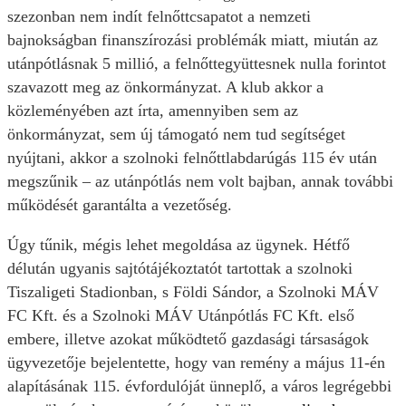
szezonban nem indít felnőttcsapatot a nemzeti
bajnokságban finanszírozási problémák miatt, miután az
utánpótlásnak 5 millió, a felnőttegyüttesnek nulla forintot
szavazott meg az önkormányzat. A klub akkor a
közleményében azt írta, amennyiben sem az
önkormányzat, sem új támogató nem tud segítséget
nyújtani, akkor a szolnoki felnőttlabdarúgás 115 év után
megszűnik – az utánpótlás nem volt bajban, annak további
működését garantálta a vezetőség.
Úgy tűnik, mégis lehet megoldása az ügynek. Hétfő
délután ugyanis sajtótájékoztatót tartottak a szolnoki
Tiszaligeti Stadionban, s Földi Sándor, a Szolnoki MÁV
FC Kft. és a Szolnoki MÁV Utánpótlás FC Kft. első
embere, illetve azokat működtető gazdasági társaságok
ügyvezetője bejelentette, hogy van remény a május 11-én
alapításának 115. évfordulóját ünneplő, a város legrégebbi