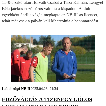
11–0-s zakó után
Horváth Csabát a Tisza Kálmán, Lengyel
Béla
játékos-edző páros váltotta a kispadon. A klub
egyébként április végén megkapta az NB III-as licencet,
tehát már csak a pályán kell kiharcolnia a bennmaradást.
Labdarúgó NB II
2025.04.28. 21:34
EDZŐVÁLTÁS A TIZENEGY GÓLOS