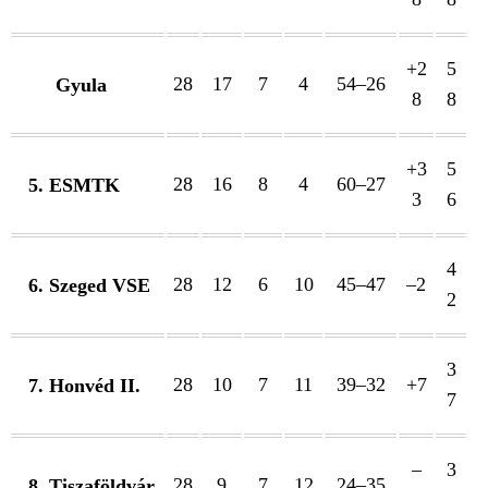
+2
5
28
17
7
4
54–26
Gyula
8
8
+3
5
28
16
8
4
60–27
5. ESMTK
3
6
4
28
12
6
10
45–47
–2
6. Szeged VSE
2
3
28
10
7
11
39–32
+7
7. Honvéd II.
7
–
3
28
9
7
12
24–35
8. Tiszaföldvár