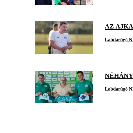
AZ AJK
Labdarúgó N
NÉHÁNY
Labdarúgó N