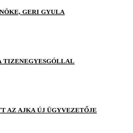
LNÖKE, GERI GYULA
KA TIZENEGYESGÓLLAL
TT AZ AJKA ÚJ ÜGYVEZETŐJE