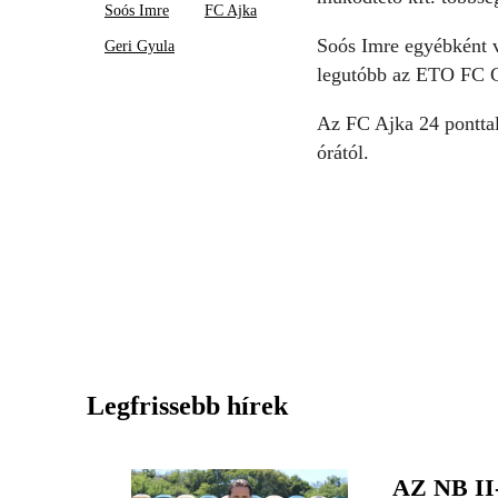
Soós Imre
FC Ajka
Soós Imre egyébként v
Geri Gyula
legutóbb az ETO FC G
Az FC Ajka 24 ponttal
órától.
Legfrissebb hírek
AZ NB I