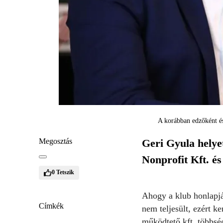
A korábban edzőként és
Megosztás
Geri Gyula helye
Nonprofit Kft. és
0
Tetszik
Ahogy a klub honlapj
Címkék
nem teljesült, ezért ke
működtető kft. többsé