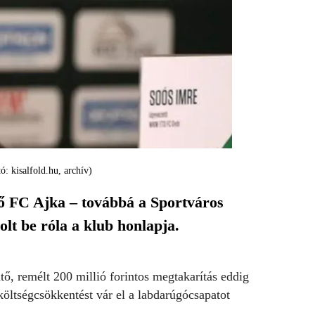
: kisalfold.hu, archív)
lő FC Ajka – továbbá a Sportváros
lt be róla a klub honlapja.
ntő, remélt 200 millió forintos megtakarítás eddig
költségcsökkentést vár el a labdarúgócsapatot