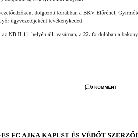
ezetőedzőként dolgozott korábban a BKV Előrénél, Gyirmóto
yőr ügyvezetőjeként tevékenykedett.
 az NB II 11. helyén áll; vasárnap, a 22. fordulóban a bako
0 KOMMENT
I-ES FC AJKA KAPUST ÉS VÉDŐT SZERZ