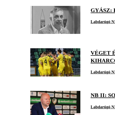
GYÁSZ: 
Labdarúgó N
VÉGET 
KIHARC
Labdarúgó N
NB II: 
Labdarúgó N