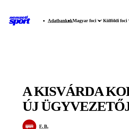
Adatbankok
Magyar foci
Külföldi foci
A KISVÁRDA KO
ÚJ ÜGYVEZETŐ
F. B.