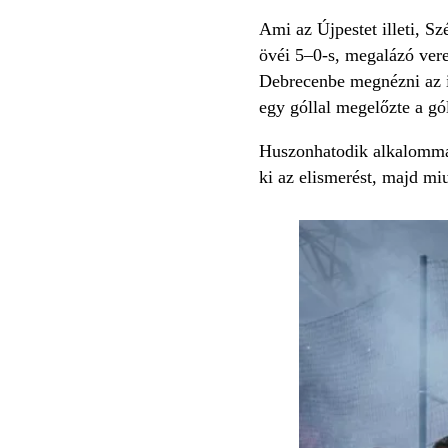
Ami az Újpestet illeti, Sz
övéi 5–0-s, megalázó vere
Debrecenbe megnézni az i
egy góllal megelőzte a gól
Huszonhatodik alkalommal 
ki az elismerést, majd miu