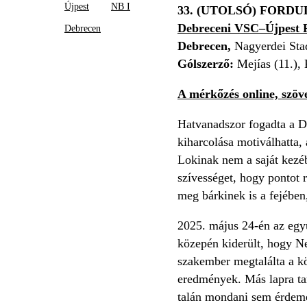
Újpest
NB I
33. (UTOLSÓ) FORDU
Debreceni VSC–Újpest F
Debrecen
Debrecen,
Nagyerdei Sta
Gólszerző:
Mejías (11.), 
A mérkőzés online, szöve
Hatvanadszor fogadta a D
kiharcolása motiválhatta, 
Lokinak nem a saját kezéb
szívességet, hogy pontot 
meg bárkinek is a fejébe
2025. május 24-én az együ
közepén kiderült, hogy Ne
szakember megtalálta a kö
eredmények. Más lapra tar
talán mondani sem érdemes