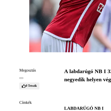
Megosztás
A labdarúgó NB I 33
negyedik helyen vég
0
Tetszik
Címkék
LABDARÚGÓ NB I