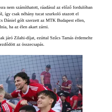
ékosra nem számíthatott, ráadásul az előző fordulóban
, így csak néhány tucat szurkoló utazott el
s Dániel gólt szerzett az MTK Budapest ellen,
nia, ha az élen akart zárni.
k járó Zilahi-díjat, ezúttal Szűcs Tamás érdemelte
kezdődött az összecsapás.