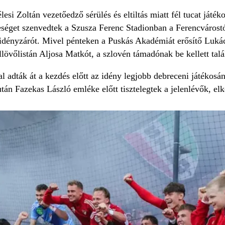
élesi Zoltán vezetőedző sérülés és eltiltás miatt fél tucat ját
séget szenvedtek a Szusza Ferenc Stadionban a Ferencvárostól
dényzárót. Mivel pénteken a Puskás Akadémiát erősítő Lukác
lövőlistán Aljosa Matkót, a szlovén támadónak be kellett talál
adták át a kezdés előtt az idény legjobb debreceni játékosána
tán Fazekas László emléke előtt tisztelegtek a jelenlévők, el