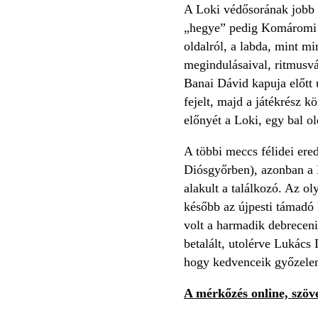
A Loki védősorának jobb o
„hegye” pedig Komáromi Gyö
oldalról, a labda, mint mi
megindulásaival, ritmusvá
Banai Dávid kapuja előtt 
fejelt, majd a játékrész 
előnyét a Loki, egy bal ol
A többi meccs félidei er
Diósgyőrben), azonban a K
alakult a találkozó. Az o
később az újpesti támadó 
volt a harmadik debreceni
betalált, utolérve Lukács
hogy kedvenceik győzelem
A mérkőzés online, szöve