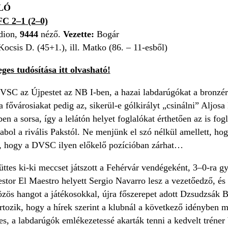
LÓ
C 2–1 (2–0)
dion,
9444
néző.
Vezette:
Bogár
Kocsis D. (45+1.), ill. Matko (86. – 11-esből)
ges tudósítása itt olvasható!
VSC az Újpestet az NB I-ben, a hazai labdarúgókat a bronzé
a fővárosiakat pedig az, sikerül-e gólkirályt „csinálni” Aljos
en a sorsa, így a lelátón helyet foglalókat érthetően az is f
rabol a rivális Pakstól. Ne menjünk el szó nélkül amellett, h
n, hogy a DVSC ilyen előkelő pozícióban zárhat…
ttes ki-ki meccset játszott a Fehérvár vendégeként, 3–0-ra gy
stor El Maestro helyett Sergio Navarro lesz a vezetőedző, és e
zös hangot a játékosokkal, újra főszerepet adott Dzsudzsák B
tozik, hogy a hírek szerint a klubnál a következő idényben má
, a labdarúgók emlékezetessé akarták tenni a kedvelt tréner 