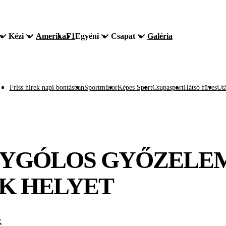
Kézi
Amerika
F1
Egyéni
Csapat
Galéria
Friss hírek napi bontásban
Sportműsor
Képes Sport
Csupasport
Hátsó füves
Utá
GYGÓLOS GYŐZELE
K HELYET
R