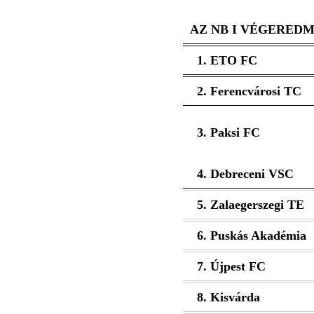
AZ NB I VÉGERED
1. ETO FC
2. Ferencvárosi TC
3. Paksi FC
4. Debreceni VSC
5. Zalaegerszegi TE
6. Puskás Akadémia
7. Újpest FC
8. Kisvárda