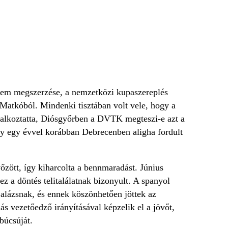
rem megszerzése, a nemzetközi kupaszereplés
a Matkóból. Mindenki tisztában volt vele, hogy a
oglalkoztatta, Diósgyőrben a DVTK megteszi-e azt a
ogy egy évvel korábban Debrecenben aligha fordult
őzött, így kiharcolta a bennmaradást. Június
z a döntés telitalálatnak bizonyult. A spanyol
alázsnak, és ennek köszönhetően jöttek az
s vezetőedző irányításával képzelik el a jövőt,
búcsúját.