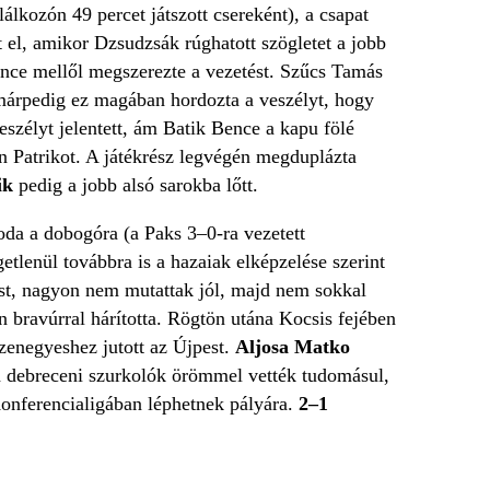
lkozón 49 percet játszott csereként), a csapat
t el, amikor Dzsudzsák rúghatott szögletet a jobb
ce mellől megszerezte a vezetést. Szűcs Tamás
, márpedig ez magában hordozta a veszélyt, hogy
eszélyt jelentett, ám Batik Bence a kapu fölé
n Patrikot. A játékrész legvégén megduplázta
ik
pedig a jobb alsó sarokba lőtt.
da a dobogóra (a Paks 3–0-ra vezetett
tlenül továbbra is a hazaiak elképzelése szerint
ást, nagyon nem mutattak jól, majd nem sokkal
 bravúrral hárította. Rögtön utána Kocsis fejében
izenegyeshez jutott az Újpest.
Aljosa Matko
 a debreceni szurkolók örömmel vették tudomásul,
onferencialigában léphetnek pályára.
2–1