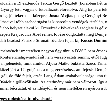
ldalán a 19 esztendős Tercza Gergő kezdett (korábban hét talá
rgy lett, vagyis ő futballozott előretolva. Alig tíz perc tel
ndig, jól tekeredett középre,
Josua Mejías
pedig Gergényi Ben
ltásaival több szabadrúgást is kiharcolt a vendégek térfelén
újabb helyzet alakul ki. Dzsudzsák következő szöglete is gólv
közepén Krajcsovics Ábel remek lövése dolgoztatta meg Demjé
dali beadást Patrizio Stronati röviden fejelt ki,
Kocsis Domin
edményének ismeretében nagyon úgy tűnt, a DVSC nem érhet o
onferencialiga-indulását nem veszélyezteti semmi, ettől függe
lyan jelenetek, mint amikor Aljosa Matko buktatta Szűcs Tam
közel járt a 17. góljának a megszerzéséhez, ám fejesét Demjén
 gól, de fölé fejelt, aztán Lang Ádám szabálytalansága után t
 Dánielt a góllövőlistán. Az eredmény már nem változott, így
mel búcsúztak el az idénytől, és nem mellékesen nyáron a K
ges tudósítása itt olvasható!