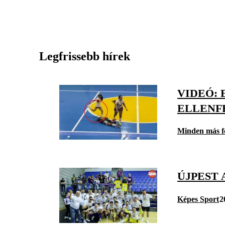
Legfrissebb hírek
VIDEÓ:
ELLENFE
Minden más f
ÚJPEST 
Képes Sport
2