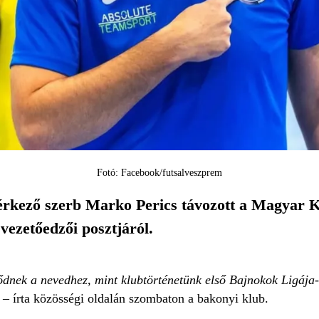
Fotó: Facebook/futsalveszprem
 érkező szerb Marko Perics távozott a Magyar
vezetőedzői posztjáról.
dnek a nevedhez, mint klubtörténetünk első Bajnokok Ligája-s
”
– írta közösségi oldalán szombaton a bakonyi klub.