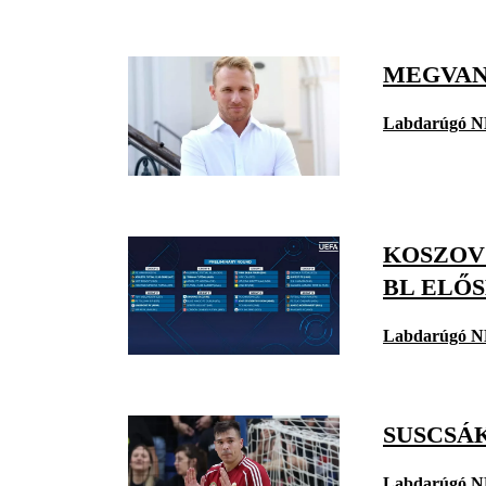
MEGVAN 
Labdarúgó N
KOSZOVÓ
BL ELŐ
Labdarúgó N
SUSCSÁ
Labdarúgó N