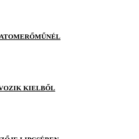
Z ATOMERŐMŰNÉL
ÁVOZIK KIELBŐL