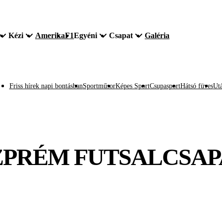
Kézi
Amerika
F1
Egyéni
Csapat
Galéria
Friss hírek napi bontásban
Sportműsor
Képes Sport
Csupasport
Hátsó füves
Utá
SZPRÉM FUTSALCSA