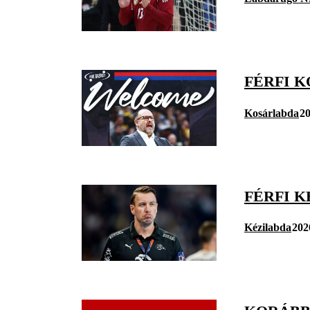
FÉRFI 
Kosárlabda
20
FÉRFI K
Kézilabda
202