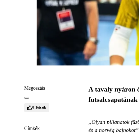
Megosztás
A tavaly nyáron
futsalcsapatának 
0
Tetszik
„Olyan pillanatok fűző
Címkék
és a norvég bajnokot