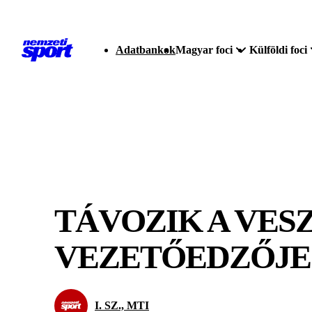
Adatbankok
Magyar foci
Külföldi foci
TÁVOZIK A VE
VEZETŐEDZŐJE
I. SZ., MTI