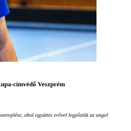
 Kupa-címvédő Veszprém
zereplése, ahol együttes erővel legyőztük az angol