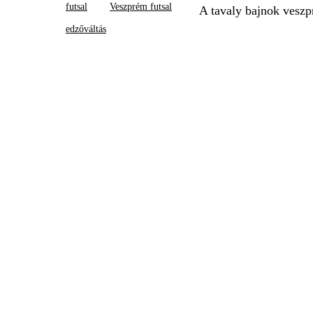
futsal
Veszprém futsal
A tavaly bajnok veszp
edzőváltás