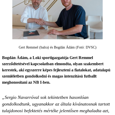
Gert Remmel (balra) és Bogdán Ádám (Fotó: DVSC)
Bogdán Ádám, a Loki sportigazgatója Gert Remmel
szerződtetésével kapcsolatban elmondta, olyan szakembert
kerestek, aki egyszerre képes fejleszteni a fiatalokat, adatalapú
szemléletben gondolkodni és magas intenzitású futballt
meghonosítani az NB I-ben.
„Sergio Navarróval sok tekintetben hasonlóan
gondolkodtunk, ugyanakkor az általa kívánatosnak tartott
tulajdonosi befektetés mértéke jelentősen meghaladta azt,