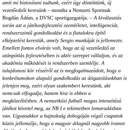
amit mi biztosítani tudtunk, ezért úgy döntöttünk, új
vezetőedzőt keresünk
– mondta a Nemzeti Sportnak
Bogdán Ádám, a DVSC sportigazgatója. –
A kiválasztás
során azt a játékosfejlesztési szemléletet, intelligenciát,
rendszerszintű gondolkodást és a fiatalokra építő
elképzelést kerestük, amely Sergio munkáját is jellemezte.
Emellett fontos elvárás volt, hogy az új vezetőedző az
utánpótlás fejlesztésében is aktív szerepet vállaljon, és az
akadémia működését is rendszerben szemlélje. A
tulajdonosi kör részéről az is megfogalmazódott, hogy a
konkrétumokon alapuló gondolkodás az átigazolásokban is
jelenjen meg, ezért olyan szakembert kerestünk, aki
nemcsak elfogadja, hanem hisz is ebben a
megközelítésben. A nemzetközi futball magas intenzitású
játékot követel meg, az NB I e tekintetben lemaradásban
van. Ugyanakkor a bajnokság dobogóján végző csapatok
közös jellemzője, hogy a magyar átlagnál nagyobb iramot