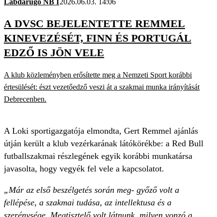
Labdarúgó NB I
2026.06.03. 14:06
A DVSC BEJELENTETTE REMMEL
KINEVEZÉSÉT, FINN ÉS PORTUGÁL
EDZŐ IS JÖN VELE
A klub közleményben erősítette meg a Nemzeti Sport korábbi
értesülését: észt vezetőedző veszi át a szakmai munka irányítását
Debrecenben.
A Loki sportigazgatója elmondta, Gert Remmel ajánlás
útján került a klub vezérkarának látókörékbe: a Red Bull
futballszakmai részlegének egyik korábbi munkatársa
javasolta, hogy vegyék fel vele a kapcsolatot.
„Már az első beszélgetés során meg- győző volt a
fellépése, a szakmai tudása, az intellektusa és a
szerénysége. Megtisztelő volt látnunk, milyen vonzó a