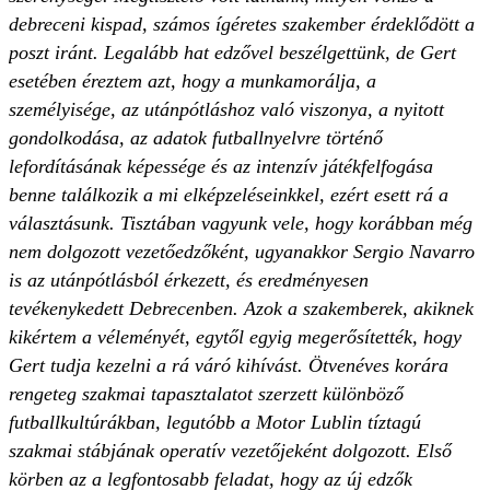
debreceni kispad, számos ígéretes szakember érdeklődött a
poszt iránt. Legalább hat edzővel beszélgettünk, de Gert
esetében éreztem azt, hogy a munkamorálja, a
személyisége, az utánpótláshoz való viszonya, a nyitott
gondolkodása, az adatok futballnyelvre történő
lefordításának képessége és az intenzív játékfelfogása
benne találkozik a mi elképzeléseinkkel, ezért esett rá a
választásunk. Tisztában vagyunk vele, hogy korábban még
nem dolgozott vezetőedzőként, ugyanakkor Sergio Navarro
is az utánpótlásból érkezett, és eredményesen
tevékenykedett Debrecenben. Azok a szakemberek, akiknek
kikértem a véleményét, egytől egyig megerősítették, hogy
Gert tudja kezelni a rá váró kihívást. Ötvenéves korára
rengeteg szakmai tapasztalatot szerzett különböző
futballkultúrákban, legutóbb a Motor Lublin tíztagú
szakmai stábjának operatív vezetőjeként dolgozott. Első
körben az a legfontosabb feladat, hogy az új edzők