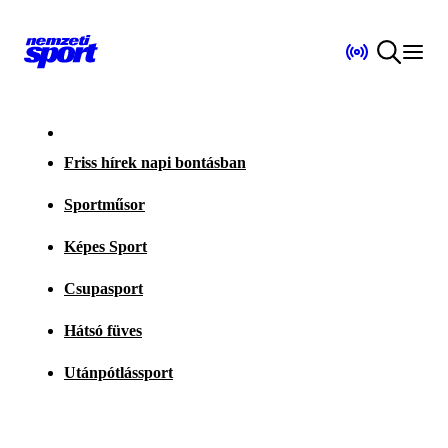
Friss hírek napi bontásban
Sportműsor
Képes Sport
Csupasport
Hátsó füves
Utánpótlássport