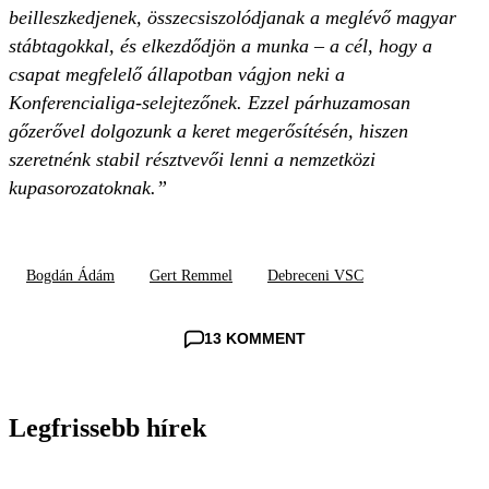
beilleszkedjenek, összecsiszolódjanak a meglévő magyar
stábtagokkal, és elkezdődjön a munka – a cél, hogy a
csapat megfelelő állapotban vágjon neki a
Konferencialiga-selejtezőnek. Ezzel párhuzamosan
gőzerővel dolgozunk a keret megerősítésén, hiszen
szeretnénk stabil résztvevői lenni a nemzetközi
kupasorozatoknak.”
Bogdán Ádám
Gert Remmel
Debreceni VSC
13 KOMMENT
Legfrissebb hírek