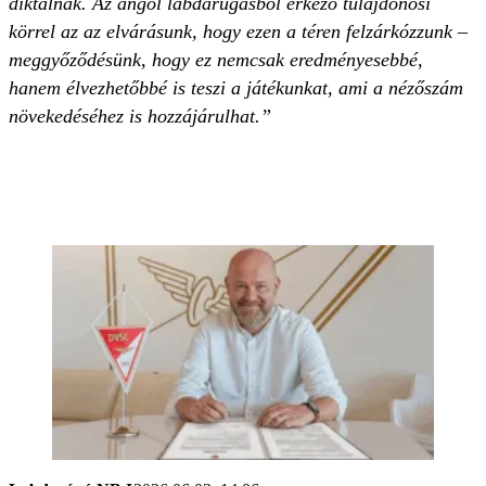
diktálnak. Az angol labdarúgásból érkező tulajdonosi
körrel az az elvárásunk, hogy ezen a téren felzárkózzunk –
meggyőződésünk, hogy ez nemcsak eredményesebbé,
hanem élvezhetőbbé is teszi a játékunkat, ami a nézőszám
növekedéséhez is hozzájárulhat.”