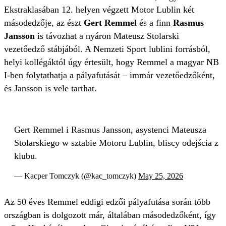
Ekstraklasában 12. helyen végzett Motor Lublin két
másodedzője, az észt
Gert Remmel
és a finn
Rasmus
Jansson
is távozhat a nyáron Mateusz Stolarski
vezetőedző stábjából. A Nemzeti Sport lublini forrásból,
helyi kollégáktól úgy értesült, hogy Remmel a magyar NB
I-ben folytathatja a pályafutását – immár vezetőedzőként,
és Jansson is vele tarthat.
Gert Remmel i Rasmus Jansson, asystenci Mateusza
Stolarskiego w sztabie Motoru Lublin, bliscy odejścia z
klubu.
— Kacper Tomczyk (@kac_tomczyk)
May 25, 2026
Az 50 éves Remmel eddigi edzői pályafutása során több
országban is dolgozott már, általában másodedzőként, így