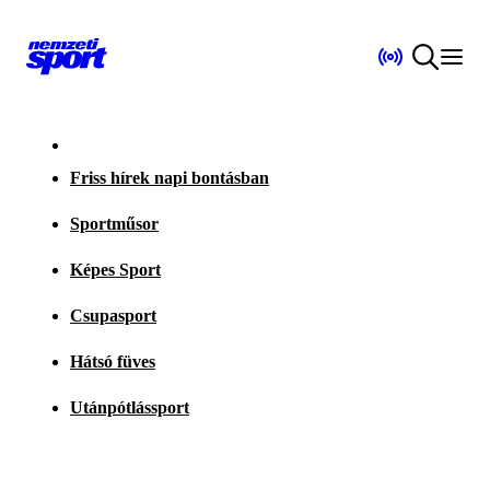
Friss hírek napi bontásban
Sportműsor
Képes Sport
Csupasport
Hátsó füves
Utánpótlássport