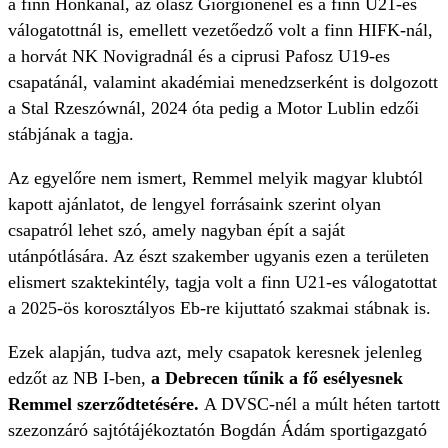
a finn Honkánál, az olasz Giorgionénél és a finn U21-es
válogatottnál is, emellett vezetőedző volt a finn HIFK-nál,
a horvát NK Novigradnál és a ciprusi Pafosz U19-es
csapatánál, valamint akadémiai menedzserként is dolgozott
a Stal Rzeszównál, 2024 óta pedig a Motor Lublin edzői
stábjának a tagja.
Az egyelőre nem ismert, Remmel melyik magyar klubtól
kapott ajánlatot, de lengyel forrásaink szerint olyan
csapatról lehet szó, amely nagyban épít a saját
utánpótlására. Az észt szakember ugyanis ezen a területen
elismert szaktekintély, tagja volt a finn U21-es válogatottat
a 2025-ös korosztályos Eb-re kijuttató szakmai stábnak is.
Ezek alapján, tudva azt, mely csapatok keresnek jelenleg
edzőt az NB I-ben,
a Debrecen tűnik a fő esélyesnek
Remmel szerződtetésére.
A DVSC-nél a múlt héten tartott
szezonzáró sajtótájékoztatón Bogdán Ádám sportigazgató