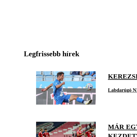
Legfrissebb hírek
KEREZSI
Labdarúgó N
MÁR EG
KEZDETT