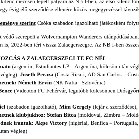
kilenc meccsen lépett pályára az NB I-ben, az első kilenc fo
gy évig élő szerződése ellenére közös megegyezéssel távozik
leménye szerint
Csóka szabadon igazolható játékosként folytat
t védő szerepelt a Wolverhampton Wanderers utánpótlásában
 is, 2022-ben tért vissza Zalaegerszegre. Az NB I-ben összese
OZGÁS A ZALAEGERSZEGI TE FC-NÉL
mato
(argentin, Estudiantes LP – Argentína, kölcsön után vég
 végleg),
Joseth Peraza
(Costa Rica-i, AD San Carlos – Costa
rhetnek: Németh Ervin
(NK Nafta– Szlovénia)
 Bence
(Videoton FC Fehérvár, legutóbb kölcsönben Diósgyő
iel
(szabadon igazolható),
Mim Gergely
(lejár a szerződése)
hetnek klubjukhoz: Stefan Bitca
(moldovai, Zimbru – Mold
dnek irántuk: Akpe Victory
(nigériai, Benfica – Portugáli
után végleg)