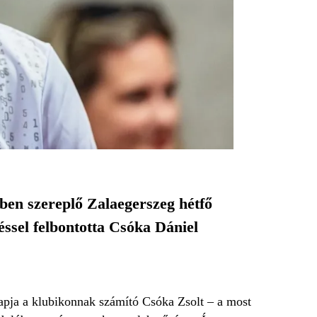
ben szereplő Zalaegerszeg hétfő
éssel felbontotta Csóka Dániel
apja a klubikonnak számító Csóka Zsolt – a most