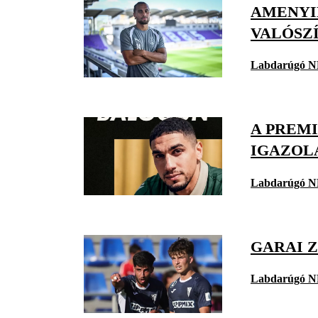
AMENYID
VALÓSZ
Labdarúgó N
A PREMI
IGAZOL
Labdarúgó N
GARAI 
Labdarúgó N