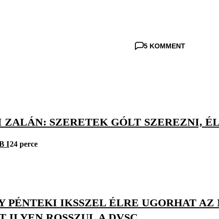
5 KOMMENT
 ZALÁN: SZERETEK GÓLT SZEREZNI, É
B I
24 perce
Y PÉNTEKI IKSSZEL ÉLRE UGORHAT AZ
 ILYEN ROSSZUL A DVSC