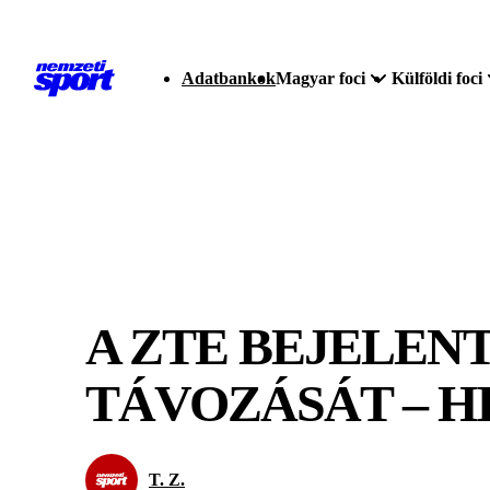
Adatbankok
Magyar foci
Külföldi foci
A ZTE BEJELEN
TÁVOZÁSÁT – H
T. Z.