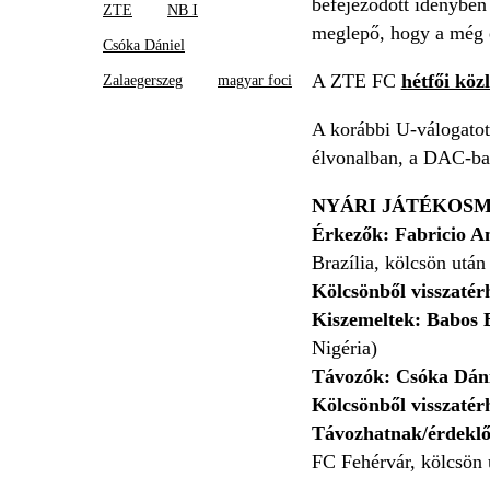
befejeződött idényben 
ZTE
NB I
meglepő, hogy a még e
Csóka Dániel
A ZTE FC
hétfői köz
Zalaegerszeg
magyar foci
A korábbi U-válogatot
élvonalban, a DAC-ban
NYÁRI JÁTÉKOSM
Érkezők:
Fabricio A
Brazília, kölcsön után
Kölcsönből visszaté
Kiszemeltek: Babos
Nigéria)
Távozók: Csóka Dán
Kölcsönből visszatér
Távozhatnak/érdeklő
FC Fehérvár, kölcsön 