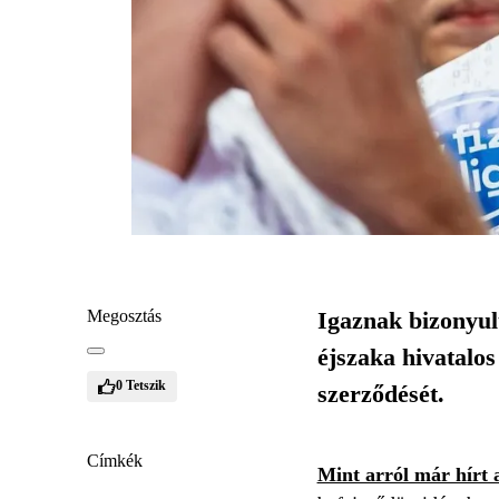
Megosztás
Igaznak bizonyul
éjszaka hivatalos
0
Tetszik
szerződését.
Címkék
Mint arról már hírt