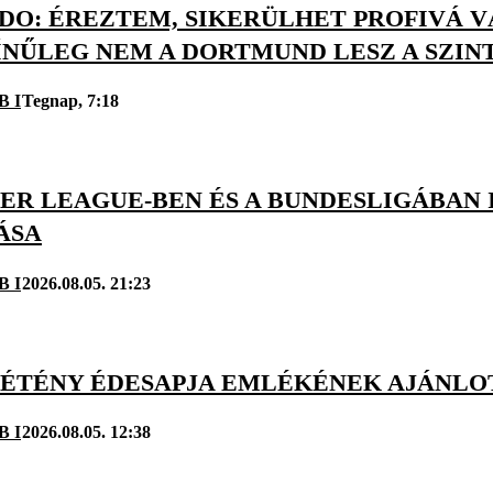
O: ÉREZTEM, SIKERÜLHET PROFIVÁ VÁ
ÍNŰLEG NEM A DORTMUND LESZ A SZIN
B I
Tegnap, 7:18
ER LEAGUE-BEN ÉS A BUNDESLIGÁBAN I
ÁSA
B I
2026.08.05. 21:23
ZÉTÉNY ÉDESAPJA EMLÉKÉNEK AJÁNLO
B I
2026.08.05. 12:38