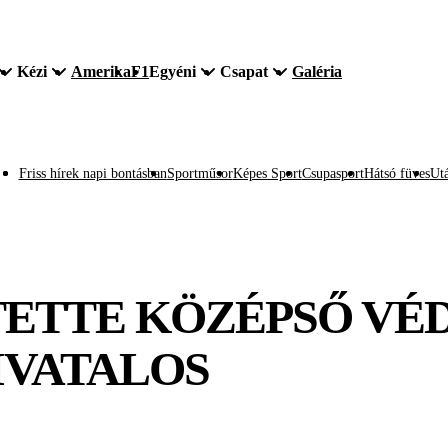
Kézi
Amerika
F1
Egyéni
Csapat
Galéria
Friss hírek napi bontásban
Sportműsor
Képes Sport
Csupasport
Hátsó füves
Utá
TETTE KÖZÉPSŐ VÉ
IVATALOS