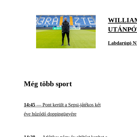
WILLIA
UTÁNPÓ
Labdarúgó N
Még több sport
14:45
— Pont került a Sepsi-játékos két
éve húzódó doppingügyére