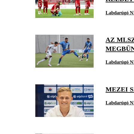
Labdarúgó N
AZ MLS
MEGBÜN
Labdarúgó N
MEZEI 
Labdarúgó N