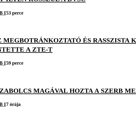
B I
53 perce
Z MEGBOTRÁNKOZTATÓ ÉS RASSZISTA K
TETTE A ZTE-T
B I
59 perce
SZABOLCS MAGÁVAL HOZTA A SZERB M
B I
7 órája