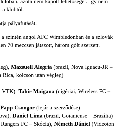
rdulóban, azóta nem kapott lehetőséget. Így nem
 a klubtól.
ja pályafutását.
, a szintén angol AFC Wimbledonban és a szlovák
n 70 meccsen játszott, három gólt szerzett.
leg),
Maxsuell Alegria
(brazil, Nova Iguacu-JR –
 Rica, kölcsön után végleg)
ri VTK),
Tahir Maigana
(nigériai, Wireless FC –
,
Papp Csongor
(lejár a szerződése)
ova),
Daniel Lima
(brazil, Goianiense – Brazília)
a, Rangers FC – Skócia),
Németh Dániel
(Videoton