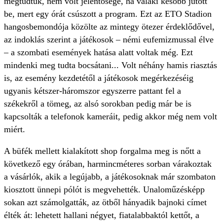
megtudtuk, nem volt jelentősége, ha valaki később jutott
be, mert egy órát csúszott a program. Ezt az ETO Stadion
hangosbemondója közölte az mintegy ötezer érdeklődővel,
az indoklás szerint a játékosok – némi eufemizmussal élve
– a szombati események hatása alatt voltak még. Ezt
mindenki meg tudta bocsátani... Volt néhány hamis riasztás
is, az esemény kezdetétől a játékosok megérkezéséig
ugyanis kétszer-háromszor egyszerre pattant fel a
székekről a tömeg, az alsó sorokban pedig már be is
kapcsolták a telefonok kameráit, pedig akkor még nem volt
miért.
A büfék mellett kialakított shop forgalma meg is nőtt a
következő egy órában, harmincméteres sorban várakoztak
a vásárlók, akik a legújabb, a játékosoknak már szombaton
kiosztott ünnepi pólót is megvehették. Unaloműzésképp
sokan azt számolgatták, az ötből hányadik bajnoki címet
élték át: lehetett hallani négyet, fiatalabbaktól kettőt, a