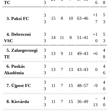
TC
3
6
8
+1
5
3
15
8
10
63–46
3. Paksi FC
3
7
3
4. Debreceni
3
+1
5
14
11
8
51–41
VSC
3
0
3
5. Zalaegerszegi
3
4
13
9
11
49–43
+6
TE
3
8
6. Puskás
3
4
13
7
13
43–43
0
Akadémia
3
6
3
4
7. Újpest FC
11
7
15
48–57
–9
3
0
3
–
4
8. Kisvárda
11
7
15
36–49
3
13
0