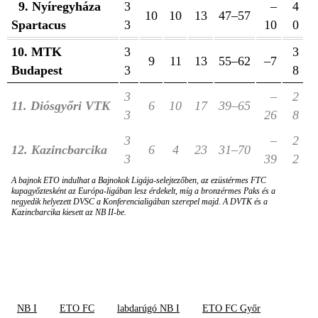
9. Nyíregyháza
3
–
4
10
10
13
47–57
Spartacus
3
10
0
10. MTK
3
3
9
11
13
55–62
–7
Budapest
3
8
3
–
2
11. Diósgyőri VTK
6
10
17
39–65
3
26
8
3
–
2
12. Kazincbarcika
6
4
23
31–70
3
39
2
A bajnok ETO indulhat a Bajnokok Ligája-selejtezőben, az ezüstérmes FTC
kupagyőztesként az Európa-ligában lesz érdekelt, míg a bronzérmes Paks és a
negyedik helyezett DVSC a Konferencialigában szerepel majd. A DVTK és a
Kazincbarcika kiesett az NB II-be.
NB I
ETO FC
labdarúgó NB I
ETO FC Győr