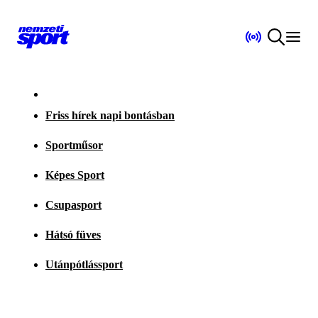
Friss hírek napi bontásban
Sportműsor
Képes Sport
Csupasport
Hátsó füves
Utánpótlássport