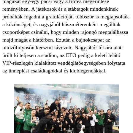
magukat egy-egy pacsi vagy a trófea megérintése
reményében. A játékosok és a stábtagok mindenkinek
próbálták fogadni a gratulációját, többször is megtapsolták
a közönséget, és nagyjából húszméterenként megálltak
csoportképet csinálni, hogy minden rajongó megtalálhassa
majd magát a háttérben. Ezután a bajnokcsapat az
öltözőfolyosón kersztül távozott. Nagyjából fél óra alatt
ürült ki teljesen a stadion, az ETO pedig a keleti lelátó
VIP-részlegén kialakított vendéglátóegységében folytatta
az ünneplést családtagokkal és klublegendákkal.