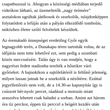
csapatbusszal is. Ahogyan a közösségi médiában terjedő
videókon látható, az üzemeltetők „nagy örömére”
asztalokon ugráltak játékosok és szurkolók, tulajdonképpen
folytatódott a lefújás után a pályán elkezdődő tombolás,
miközben életre szóló felvételek készültek.
Az éremátadó ünnepséget eredetileg Győr egyik
legnagyobb terén, a Dunakapu téren tartották volna, de az
időjárás nem tette lehetővé ezt, sem pedig a szombati
közös meccsnézést. Talán úgy is van rendjén, hogy a
nagyrészt fedett stadionba terelték a hőseikre váró
győrieket. A bajnokikon a sajtólelátóról is feltűnő jelenség,
milyen lassan jutnak be a szurkolók a nézőtérre. Ezúttal
jegyellenőrzés nem volt, de a 14.30-as kapunyitás így is
csúszott hét-nyolc percet, ráadásul a motozás miatt
araszolva lehetett csak haladni a sorban. Amint azt három
óra tíz perckor, éppen tíz perccel a beígért kezdés után