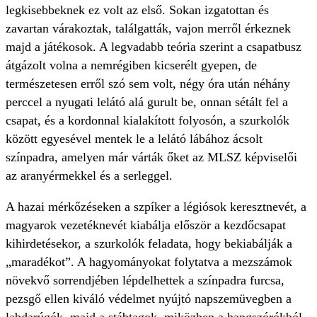
legkisebbeknek ez volt az első. Sokan izgatottan és
zavartan várakoztak, találgatták, vajon merről érkeznek
majd a játékosok. A legvadabb teória szerint a csapatbusz
átgázolt volna a nemrégiben kicserélt gyepen, de
természetesen erről szó sem volt, négy óra után néhány
perccel a nyugati lelátó alá gurult be, onnan sétált fel a
csapat, és a kordonnal kialakított folyosón, a szurkolók
között egyesével mentek le a lelátó lábához ácsolt
színpadra, amelyen már várták őket az MLSZ képviselői
az aranyérmekkel és a serleggel.
A hazai mérkőzéseken a szpíker a légiósok keresztnevét, a
magyarok vezetéknevét kiabálja először a kezdőcsapat
kihirdetésekor, a szurkolók feladata, hogy bekiabálják a
„maradékot”. A hagyományokat folytatva a mezszámok
növekvő sorrendjében lépdelhettek a színpadra furcsa,
pezsgő ellen kiváló védelmet nyújtó napszemüvegben a
labdarúgók, majd a stábtagok, miközben a hangszórókból