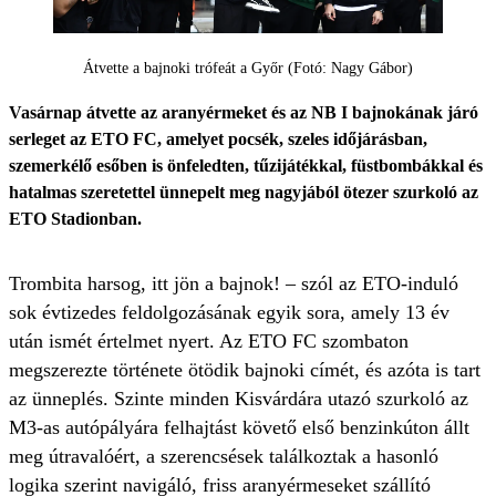
Átvette a bajnoki trófeát a Győr (Fotó: Nagy Gábor)
Vasárnap átvette az aranyérmeket és az NB I bajnokának járó
serleget az ETO FC, amelyet pocsék, szeles időjárásban,
szemerkélő esőben is önfeledten, tűzijátékkal, füstbombákkal és
hatalmas szeretettel ünnepelt meg nagyjából ötezer szurkoló az
ETO Stadionban.
Trombita harsog, itt jön a bajnok! – szól az ETO-induló
sok évtizedes feldolgozásának egyik sora, amely 13 év
után ismét értelmet nyert. Az ETO FC szombaton
megszerezte története ötödik bajnoki címét, és azóta is tart
az ünneplés. Szinte minden Kisvárdára utazó szurkoló az
M3-as autópályára felhajtást követő első benzinkúton állt
meg útravalóért, a szerencsések találkoztak a hasonló
logika szerint navigáló, friss aranyérmeseket szállító