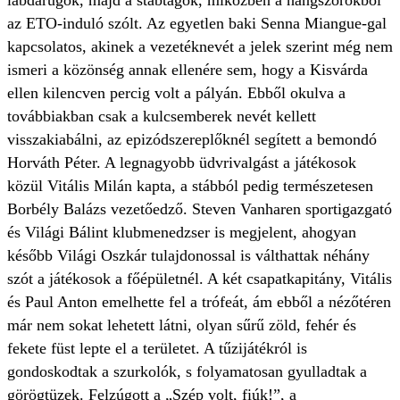
az ETO-induló szólt. Az egyetlen baki Senna Miangue-gal
kapcsolatos, akinek a vezetéknevét a jelek szerint még nem
ismeri a közönség annak ellenére sem, hogy a Kisvárda
ellen kilencven percig volt a pályán. Ebből okulva a
továbbiakban csak a kulcsemberek nevét kellett
visszakiabálni, az epizódszereplőknél segített a bemondó
Horváth Péter. A legnagyobb üdvrivalgást a játékosok
közül Vitális Milán kapta, a stábból pedig természetesen
Borbély Balázs vezetőedző. Steven Vanharen sportigazgató
és Világi Bálint klubmenedzser is megjelent, ahogyan
később Világi Oszkár tulajdonossal is válthattak néhány
szót a játékosok a főépületnél. A két csapatkapitány, Vitális
és Paul Anton emelhette fel a trófeát, ám ebből a nézőtéren
már nem sokat lehetett látni, olyan sűrű zöld, fehér és
fekete füst lepte el a területet. A tűzijátékról is
gondoskodtak a szurkolók, s folyamatosan gyulladtak a
görögtüzek. Felzúgott a „Szép volt, fiúk!”, a