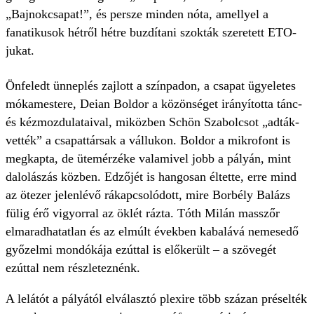
„Bajnokcsapat!”, és persze minden nóta, amellyel a
fanatikusok hétről hétre buzdítani szokták szeretett ETO-
jukat.
Önfeledt ünneplés zajlott a színpadon, a csapat ügyeletes
mókamestere, Deian Boldor a közönséget irányította tánc-
és kézmozdulataival, miközben Schön Szabolcsot „adták-
vették” a csapattársak a vállukon. Boldor a mikrofont is
megkapta, de ütemérzéke valamivel jobb a pályán, mint
dalolászás közben. Edzőjét is hangosan éltette, erre mind
az ötezer jelenlévő rákapcsolódott, mire Borbély Balázs
fülig érő vigyorral az öklét rázta. Tóth Milán masszőr
elmaradhatatlan és az elmúlt években kabalává nemesedő
győzelmi mondókája ezúttal is előkerült – a szövegét
ezúttal nem részleteznénk.
A lelátót a pályától elválasztó plexire több százan préselték