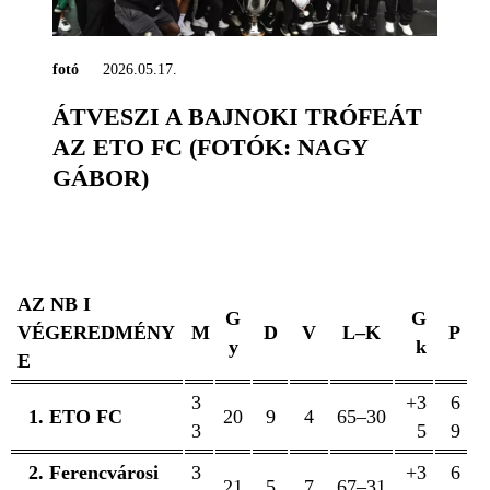
fotó
2026.05.17.
ÁTVESZI A BAJNOKI TRÓFEÁT
AZ ETO FC (FOTÓK: NAGY
GÁBOR)
AZ NB I
G
G
VÉGEREDMÉNY
M
D
V
L–K
P
y
k
E
3
+3
6
1. ETO FC
20
9
4
65–30
3
5
9
2. Ferencvárosi
3
+3
6
21
5
7
67–31