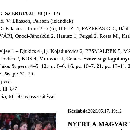
ZERBIA 31–30 (17–17)
ző.
V:
Eliasson, Palsson (izlandiak)
G:
Palasics – Imre B. 6 (6), ILIC Z. 4, FAZEKAS G. 3, Bánhi
ÁRI, Ónodi-Jánoskúti 2, Hanusz 1, Pergel 2, Rosta M., Kra
vljev 1 – Djukics 4 (1), Kojadinovics 2, PESMALBEK 5, M
 Dodics 2, KOS 4, Mitrovics 1, Cenics.
Szövetségi kapitány
ása. 9. perc:
4–5.
12. p.:
8–6.
16. p.:
10–7.
21. p.:
13–11.
6.
56. p.:
31–29
8 perc
, ill. 8/7
bia
, 61–60-as összesítéssel
Kézilabda
2026.05.17. 19:12
NYERT A MAGYAR 