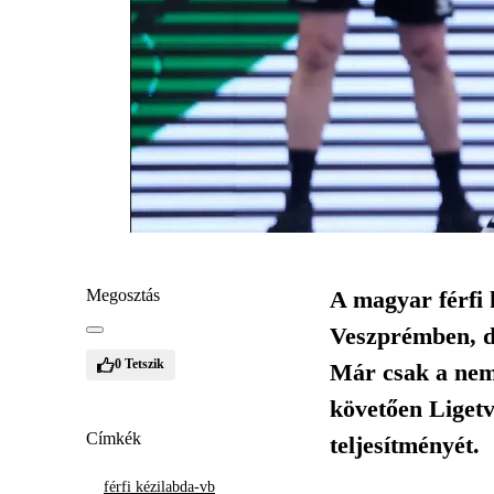
Megosztás
A magyar férfi 
Veszprémben, de
0
Tetszik
Már csak a nemz
követően Ligetvá
Címkék
teljesítményét.
férfi kézilabda-vb