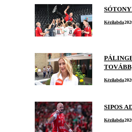
SÓTONYI
Kézilabda
202
PÁLINGE
TOVÁBB
Kézilabda
202
SIPOS 
Kézilabda
202