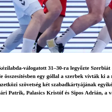
kézilabda-válogatott 31–30-ra legyőzte Szerbiát 
 összesítésben egy góllal a szerbek vívták ki a 
etközi szövetség két szabadkártyájának egyiké
ri Patrik, Palasics Kristóf és Sipos Adrián, a v