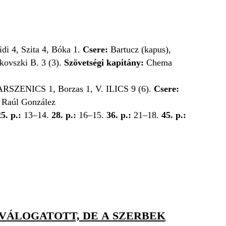
di 4, Szita 4, Bóka 1.
Csere:
Bartucz (kapus),
kovszki B. 3 (3).
Szövetségi kapitány:
Chema
ARSZENICS 1, Borzas 1, V. ILICS 9 (6).
Csere:
:
Raúl González
25. p.:
13–14.
28. p.:
16–15.
36. p.:
21–18.
45. p.:
VÁLOGATOTT, DE A SZERBEK