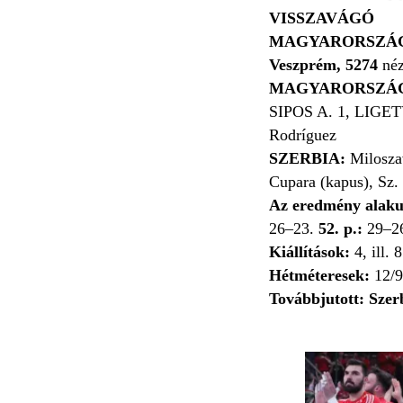
VISSZAVÁGÓ
MAGYARORSZÁG–S
Veszprém, 5274
né
MAGYARORSZÁ
SIPOS A. 1, LIGETV
Rodríguez
SZERBIA:
Milosza
Cupara (kapus), Sz.
Az eredmény alakul
26–23.
52. p.:
29–2
Kiállítások:
4, ill. 
Hétméteresek:
12/9
Továbbjutott: Szer