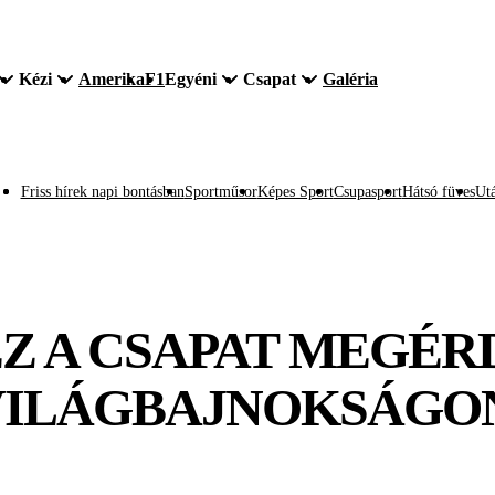
Kézi
Amerika
F1
Egyéni
Csapat
Galéria
Friss hírek napi bontásban
Sportműsor
Képes Sport
Csupasport
Hátsó füves
Utá
 EZ A CSAPAT MEGÉ
 VILÁGBAJNOKSÁGO