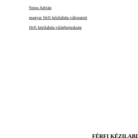
Sipos Adrián
magyar férfi kézilabda-válogatott
férfi kézilabda-világbajnokság
FÉRFI KÉZILAB