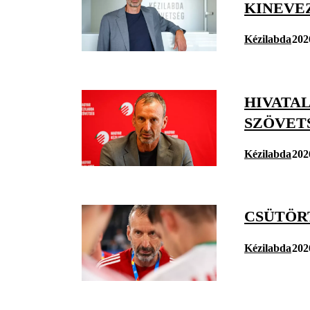
KINEVE
Kézilabda
202
HIVATA
SZÖVET
Kézilabda
202
CSÜTÖRT
Kézilabda
202