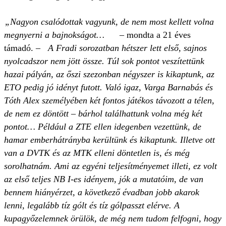
„Nagyon csalódottak vagyunk, de nem most kellett volna
megnyerni a bajnokságot…
– mondta a 21 éves
támadó.
– A Fradi sorozatban hétszer lett első, sajnos
nyolcadszor nem jött össze. Túl sok pontot veszítettünk
hazai pályán, az őszi szezonban négyszer is kikaptunk, az
ETO pedig jó idényt futott. Való igaz, Varga Barnabás és
Tóth Alex személyében két fontos játékos távozott a télen,
de nem ez döntött – bárhol találhattunk volna még két
pontot… Például a ZTE ellen idegenben vezettünk, de
hamar emberhátrányba kerültünk és kikaptunk. Illetve ott
van a DVTK és az MTK elleni döntetlen is, és még
sorolhatnám. Ami az egyéni teljesítményemet illeti, ez volt
az első teljes NB I-es idényem, jók a mutatóim, de van
bennem hiányérzet, a következő évadban jobb akarok
lenni, legalább tíz gólt és tíz gólpasszt elérve. A
kupagyőzelemnek örülök, de még nem tudom felfogni, hogy