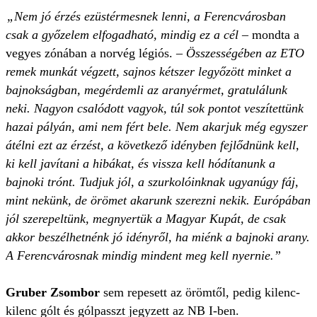
„Nem jó érzés ezüstérmesnek lenni, a Ferencvárosban
csak a győzelem elfogadható, mindig ez a cél
– mondta a
vegyes zónában a norvég légiós. –
Összességében az ETO
remek munkát végzett, sajnos kétszer legyőzött minket a
bajnokságban, megérdemli az aranyérmet, gratulálunk
neki. Nagyon csalódott vagyok, túl sok pontot veszítettünk
hazai pályán, ami nem fért bele. Nem akarjuk még egyszer
átélni ezt az érzést, a következő idényben fejlődnünk kell,
ki kell javítani a hibákat, és vissza kell hódítanunk a
bajnoki trónt. Tudjuk jól, a szurkolóinknak ugyanúgy fáj,
mint nekünk, de örömet akarunk szerezni nekik. Európában
jól szerepeltünk, megnyertük a Magyar Kupát, de csak
akkor beszélhetnénk jó idényről, ha miénk a bajnoki arany.
A Ferencvárosnak mindig mindent meg kell nyernie.”
Gruber Zsombor
sem repesett az örömtől, pedig kilenc-
kilenc gólt és gólpasszt jegyzett az NB I-ben.