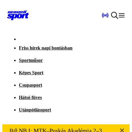
Friss hírek napi bontásban
Sportműsor
Képes Sport
Csupasport
Hátsó füves
Utánpótlássport
NB I: MTK–Puskás Akadémia 2–3
ÉLŐ