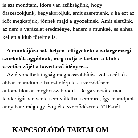
is azt mondtam, időre van szükségünk, hogy
összeszokjunk, begyakoroljuk, amit szeretnénk, s ha ezt az
időt megkapjuk, jönnek majd a győzelmek. Amit elértünk,
az nem a varázslat eredménye, hanem a munkáé, és ehhez
kellett a klub türelme is.
– A munkájára sok helyen felfigyeltek: a zalaegerszegi
szurkolók aggódnak, meg tudja-e tartani a klub a
vezetőedzőjét a következő idényre…
–
Az élvonalbeli tagság meghosszabbítása volt a cél, és
abban maradtunk: ha ezt elérjük, a szerződésem
automatikusan meghosszabbodik. De garanciát a mai
labdarúgásban senki sem vállalhat semmire, így maradjunk
annyiban: még egy évig él a szerződésem a ZTE-nél.
KAPCSOLÓDÓ TARTALOM