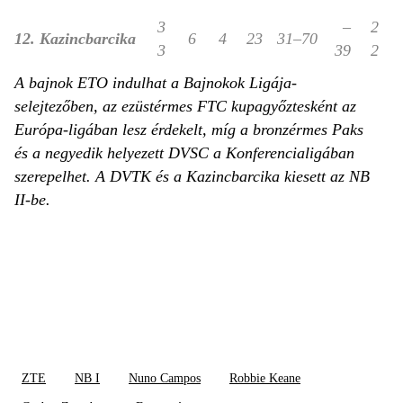
3
–
2
12. Kazincbarcika
6
4
23
31–70
3
39
2
A bajnok ETO indulhat a Bajnokok Ligája-
selejtezőben, az ezüstérmes FTC kupagyőztesként az
Európa-ligában lesz érdekelt, míg a bronzérmes Paks
és a negyedik helyezett DVSC a Konferencialigában
szerepelhet. A DVTK és a Kazincbarcika kiesett az NB
II-be.
ZTE
NB I
Nuno Campos
Robbie Keane