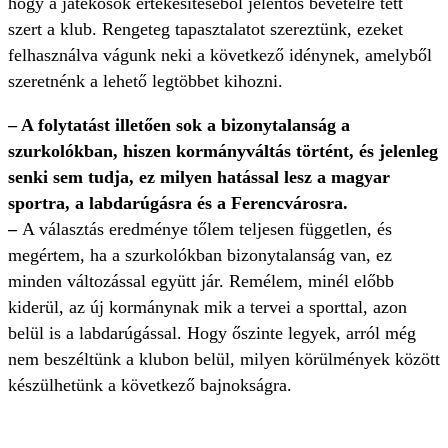
hogy a játékosok értékesítéséből jelentős bevételre tett
szert a klub. Rengeteg tapasztalatot szereztünk, ezeket
felhasználva vágunk neki a következő idénynek, amelyből
szeretnénk a lehető legtöbbet kihozni.
– A folytatást illetően sok a bizonytalanság a
szurkolókban, hiszen kormányváltás történt, és jelenleg
senki sem tudja, ez milyen hatással lesz a magyar
sportra, a labdarúgásra és a Ferencvárosra.
–
A választás eredménye tőlem teljesen független, és
megértem, ha a szurkolókban bizonytalanság van, ez
minden változással együtt jár. Remélem, minél előbb
kiderül, az új kormánynak mik a tervei a sporttal, azon
belül is a labdarúgással. Hogy őszinte legyek, arról még
nem beszéltünk a klubon belül, milyen körülmények között
készülhetünk a következő bajnokságra.