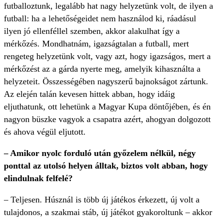
futballoztunk, legalább hat nagy helyzetünk volt, de ilyen a
futball: ha a lehetőségeidet nem használod ki, ráadásul
ilyen jó ellenféllel szemben, akkor alakulhat így a
mérkőzés. Mondhatnám, igazságtalan a futball, mert
rengeteg helyzetünk volt, vagy azt, hogy igazságos, mert a
mérkőzést az a gárda nyerte meg, amelyik kihasználta a
helyzeteit. Összességében nagyszerű bajnokságot zártunk.
Az elején talán kevesen hittek abban, hogy idáig
eljuthatunk, ott lehetünk a Magyar Kupa döntőjében, és én
nagyon büszke vagyok a csapatra azért, ahogyan dolgozott
és ahova végül eljutott.
– Amikor nyolc forduló után győzelem nélkül, négy
ponttal az utolsó helyen álltak, biztos volt abban, hogy
elindulnak felfelé?
– Teljesen. Húsznál is több új játékos érkezett, új volt a
tulajdonos, a szakmai stáb, új játékot gyakoroltunk – akkor