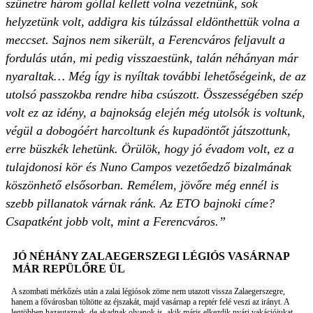
szünetre három góllal kellett volna vezetnünk, sok
helyzetünk volt, addigra kis túlzással eldönthettük volna a
meccset. Sajnos nem sikerült, a Ferencváros feljavult a
fordulás után, mi pedig visszaestünk, talán néhányan már
nyaraltak… Még így is nyíltak további lehetőségeink, de az
utolsó passzokba rendre hiba csúszott. Összességében szép
volt ez az idény, a bajnokság elején még utolsók is voltunk,
végül a dobogóért harcoltunk és kupadöntőt játszottunk,
erre büszkék lehetünk. Örülök, hogy jó évadom volt, ez a
tulajdonosi kör és Nuno Campos vezetőedző bizalmának
köszönhető elsősorban. Remélem, jövőre még ennél is
szebb pillanatok várnak ránk. Az ETO bajnoki címe?
Csapatként jobb volt, mint a Ferencváros.”
JÓ NÉHÁNY ZALAEGERSZEGI LÉGIÓS VASÁRNAP
MÁR REPÜLŐRE ÜL
A szombati mérkőzés után a zalai légiósok zöme nem utazott vissza Zalaegerszegre,
hanem a fővárosban töltötte az éjszakát, majd vasárnap a reptér felé veszi az irányt. A
legtöbben hazautaznak, de akadnak olyanok is, akik máris elkezdik nyári vakációjukat.