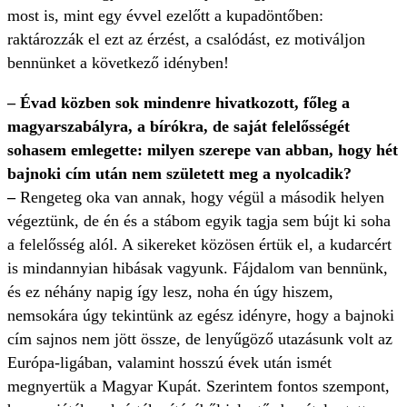
most is, mint egy évvel ezelőtt a kupadöntőben:
raktározzák el ezt az érzést, a csalódást, ez motiváljon
bennünket a következő idényben!
– Évad közben sok mindenre hivatkozott, főleg a
magyarszabályra, a bírókra, de saját felelősségét
sohasem emlegette: milyen szerepe van abban, hogy hét
bajnoki cím után nem született meg a nyolcadik?
–
Rengeteg oka van annak, hogy végül a második helyen
végeztünk, de én és a stábom egyik tagja sem bújt ki soha
a felelősség alól. A sikereket közösen értük el, a kudarcért
is mindannyian hibásak vagyunk. Fájdalom van bennünk,
és ez néhány napig így lesz, noha én úgy hiszem,
nemsokára úgy tekintünk az egész idényre, hogy a bajnoki
cím sajnos nem jött össze, de lenyűgöző utazásunk volt az
Európa-ligában, valamint hosszú évek után ismét
megnyertük a Magyar Kupát. Szerintem fontos szempont,