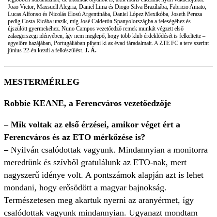
Joao Victor, Maxsuell Alegria, Daniel Lima és Diogo Silva Brazíliába, Fabricio Amato,
Lucas Alfonso és Nicolás Elosú Argentínába, Daniel López Mexikóba, Joseth Peraza
pedig Costa Ricába utazik, míg José Calderón Spanyolországba a feleségéhez és
újszülött gyermekéhez. Nuno Campos vezetőedző remek munkát végzett első
zalaegerszegi idényében, így nem meglepő, hogy több klub érdeklődését is felkeltette –
egyelőre hazájában, Portugáliában piheni ki az évad fáradalmait. A ZTE FC a terv szerint
június 22-én kezdi a felkészülést.
J. Á.
MESTERMÉRLEG
Robbie KEANE, a Ferencváros vezetőedzője
– Mik voltak az első érzései, amikor véget ért a
Ferencváros és az ETO mérkőzése is?
–
Nyilván csalódottak vagyunk. Mindannyian a monitorra
meredtünk és szívből gratulálunk az ETO-nak, mert
nagyszerű idénye volt. A pontszámok alapján azt is lehet
mondani, hogy erősödött a magyar bajnokság.
Természetesen meg akartuk nyerni az aranyérmet, így
csalódottak vagyunk mindannyian. Ugyanazt mondtam