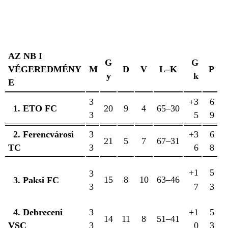
AZ NB I
G
G
VÉGEREDMÉNY
M
D
V
L–K
P
y
k
E
3
+3
6
1. ETO FC
20
9
4
65–30
3
5
9
2. Ferencvárosi
3
+3
6
21
5
7
67–31
TC
3
6
8
+1
5
3
15
8
10
63–46
3. Paksi FC
3
7
3
4. Debreceni
3
+1
5
14
11
8
51–41
VSC
3
0
3