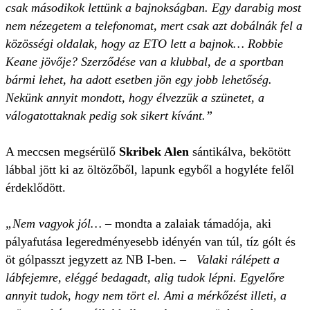
csak másodikok lettünk a bajnokságban. Egy darabig most
nem nézegetem a telefonomat, mert csak azt dobálnák fel a
közösségi oldalak, hogy az ETO lett a bajnok… Robbie
Keane jövője? Szerződése van a klubbal, de a sportban
bármi lehet, ha adott esetben jön egy jobb lehetőség.
Nekünk annyit mondott, hogy élvezzük a szünetet, a
válogatottaknak pedig sok sikert kívánt.”
A meccsen megsérülő
Skribek Alen
sántikálva, bekötött
lábbal jött ki az öltözőből, lapunk egyből a hogyléte felől
érdeklődött.
„Nem vagyok jól…
– mondta a zalaiak támadója, aki
pályafutása legeredményesebb idényén van túl, tíz gólt és
öt gólpasszt jegyzett az NB I-ben. –
Valaki rálépett a
lábfejemre, eléggé bedagadt, alig tudok lépni. Egyelőre
annyit tudok, hogy nem tört el. Ami a mérkőzést illeti, a