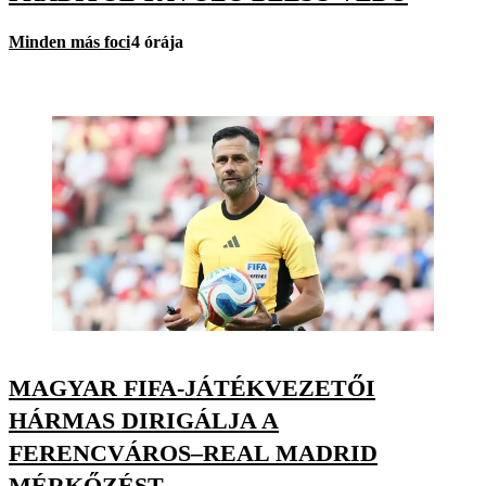
Minden más foci
4 órája
MAGYAR FIFA-JÁTÉKVEZETŐI
HÁRMAS DIRIGÁLJA A
FERENCVÁROS–REAL MADRID
MÉRKŐZÉST