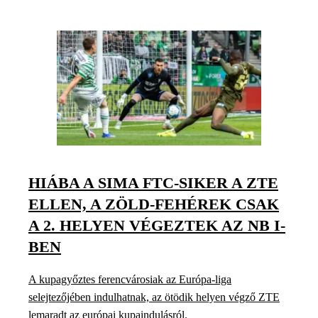
HIÁBA A SIMA FTC-SIKER A ZTE
ELLEN, A ZÖLD-FEHÉREK CSAK
A 2. HELYEN VÉGEZTEK AZ NB I-
BEN
A kupagyőztes ferencvárosiak az Európa-liga
selejtezőjében indulhatnak, az ötödik helyen végző ZTE
lemaradt az európai kupaindulásról.