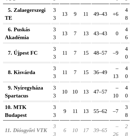
5. Zalaegerszegi
3
4
13
9
11
49–43
+6
TE
3
8
6. Puskás
3
4
13
7
13
43–43
0
Akadémia
3
6
3
4
7. Újpest FC
11
7
15
48–57
–9
3
0
3
–
4
8. Kisvárda
11
7
15
36–49
3
13
0
9. Nyíregyháza
3
–
4
10
10
13
47–57
Spartacus
3
10
0
10. MTK
3
3
9
11
13
55–62
–7
Budapest
3
8
3
–
2
11. Diósgyőri VTK
6
10
17
39–65
3
26
8