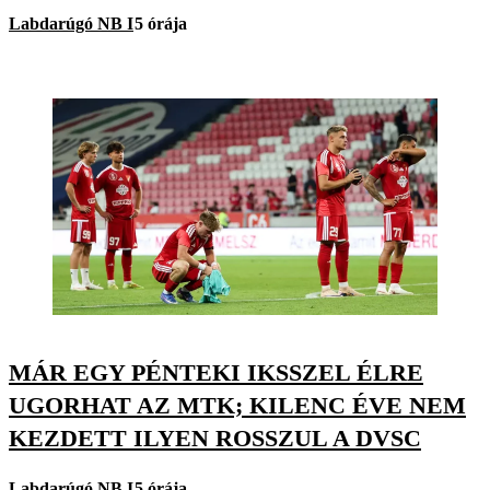
Labdarúgó NB I
5 órája
MÁR EGY PÉNTEKI IKSSZEL ÉLRE
UGORHAT AZ MTK; KILENC ÉVE NEM
KEZDETT ILYEN ROSSZUL A DVSC
Labdarúgó NB I
5 órája