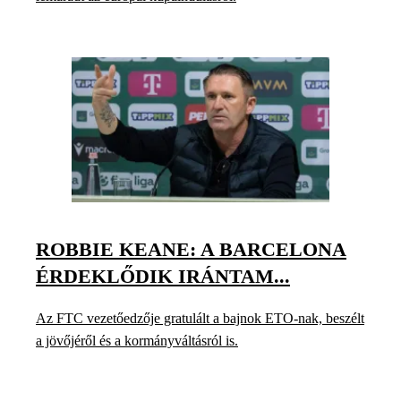
ROBBIE KEANE: A BARCELONA
ÉRDEKLŐDIK IRÁNTAM...
Az FTC vezetőedzője gratulált a bajnok ETO-nak, beszélt
a jövőjéről és a kormányváltásról is.