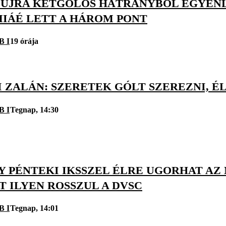
 ÚJRA KÉTGÓLOS HÁTRÁNYBÓL EGYENLÍ
IÁÉ LETT A HÁROM PONT
B I
19 órája
 ZALÁN: SZERETEK GÓLT SZEREZNI, É
B I
Tegnap, 14:30
Y PÉNTEKI IKSSZEL ÉLRE UGORHAT AZ
 ILYEN ROSSZUL A DVSC
B I
Tegnap, 14:01