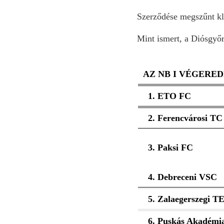
Szerződése megszűnt kl
Mint ismert, a Diósgyőr
AZ NB I VÉGERE
1. ETO FC
2. Ferencvárosi TC
3. Paksi FC
4. Debreceni VSC
5. Zalaegerszegi T
6. Puskás Akadémi