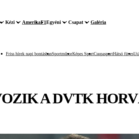
Kézi
Amerika
F1
Egyéni
Csapat
Galéria
Friss hírek napi bontásban
Sportműsor
Képes Sport
Csupasport
Hátsó füves
Utá
VOZIK A DVTK HOR