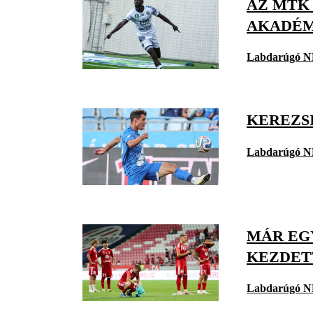
AZ MTK
AKADÉM
Labdarúgó N
KEREZSI
Labdarúgó N
MÁR EG
KEZDETT
Labdarúgó N