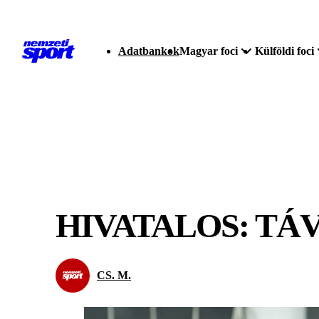
Adatbankok
Magyar foci
Külföldi foci
HIVATALOS: TÁ
CS. M.