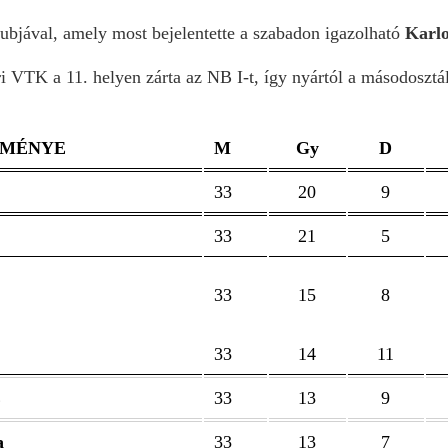
ubjával, amely most bejelentette a szabadon igazolható
Karlo
i VTK a 11. helyen zárta az NB I-t, így nyártól a másodosztál
DMÉNYE
M
Gy
D
33
20
9
33
21
5
33
15
8
33
14
11
E
33
13
9
a
33
13
7