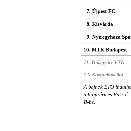
7. Újpest FC
8. Kisvárda
9. Nyíregyháza Spa
10. MTK Budapest
11. Diósgyőri VTK
12. Kazincbarcika
A bajnok ETO indulhat
a bronzérmes Paks és 
II-be.