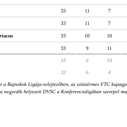
33
11
7
33
11
7
rtacus
33
10
10
33
9
11
33
6
10
33
6
4
 a Bajnokok Ligája-selejtezőben, az ezüstérmes FTC kupagyőz
a negyedik helyezett DVSC a Konferencialigában szerepel ma