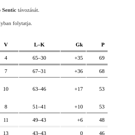
 Sentic
távozását.
yban folytatja.
V
L–K
Gk
P
4
65–30
+35
69
7
67–31
+36
68
10
63–46
+17
53
8
51–41
+10
53
11
49–43
+6
48
13
43–43
0
46