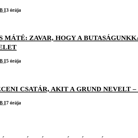
B I
3 órája
TS MÁTÉ: ZAVAR, HOGY A BUTASÁGUN
ELET
B I
5 órája
CENI CSATÁR, AKIT A GRUND NEVELT –
B I
7 órája