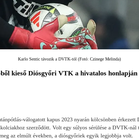
Karlo Sentic távozik a DVTK-tól (Fotó: Czinege Melinda)
ől kieső Diósgyőri VTK a hivatalos honlapján b
tánpótlás-válogatott kapus 2023 nyarán kölcsönben érkezett 
skolciakhoz szerződött. Volt egy súlyos sérülése a DVTK-nál tö
 meg az elmúlt években, a diósgyőriek egyik legjobbja volt.