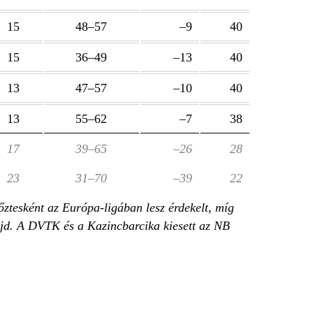
15
48–57
–9
40
15
36–49
–13
40
13
47–57
–10
40
13
55–62
–7
38
17
39–65
–26
28
23
31–70
–39
22
tesként az Európa-ligában lesz érdekelt, míg
jd. A DVTK és a Kazincbarcika kiesett az NB