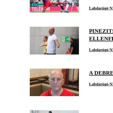
Labdarúgó N
PINEZI
ELLENF
Labdarúgó N
A DEBRE
Labdarúgó N