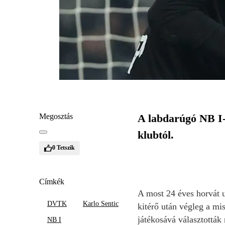
Megosztás
A labdarúgó NB I-b
klubtól.
0
Tetszik
Címkék
A most 24 éves horvát u
DVTK
Karlo Sentic
kitérő után végleg a mi
játékosává választották
NB I