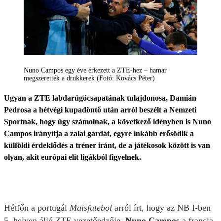
Nuno Campos egy éve érkezett a ZTE-hez – hamar
megszerették a drukkerek (Fotó: Kovács Péter)
Ugyan a ZTE labdarúgócsapatának tulajdonosa, Damián
Pedrosa a hétvégi kupadöntő után arról beszélt a Nemzeti
Sportnak, hogy úgy számolnak, a következő idényben is Nuno
Campos irányítja a zalai gárdát, egyre inkább erősödik a
külföldi érdeklődés a tréner iránt, de a játékosok között is van
olyan, akit európai elit ligákból figyelnek.
Hétfőn a portugál
Maisfutebol
arról írt, hogy az NB I-ben
5. helyen álló ZTE vezetőedzője,
Nuno Campos
a francia