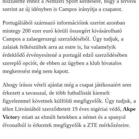
hozzátette ehhez a Nemzeti Sport kérdésére, hogy a terveik
szerint az új idényben is Campos irányítja a csapatot.
Portugáliából származó információink szerint azonban
mintegy 200 ezer euró körüli összegért kivásárolható
Campos a zalaegerszegi szerződéséből. Úgy tudjuk, a
zalaiak felkészültek arra az estre is, ha valamelyik
érdeklődő érvényesítené a portugál edző szerződésében
szereplő opciót, de ebben az ügyben a klub hivatalos
megkeresést még nem kapott.
Ahogy írásos vételi ajánlat még a csapat játékosaiért sem
érkezett a tavasszal, de több futballistát kiemelt
figyelemmel követnek külföldi megfigyelők. Úgy tudjuk, a
télen Litvániából szerződtetett 19 éves nigériai védő,
Akpe
Victor
y miatt az elmúlt hetekben a német és a spanyol
élvonalból is érkeztek megfigyelők a ZTE mérkőzéseire.