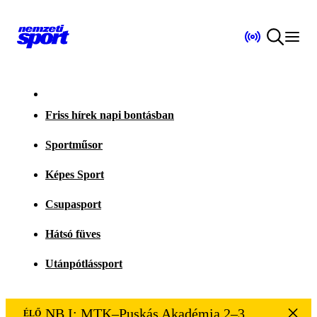
Friss hírek napi bontásban
Sportműsor
Képes Sport
Csupasport
Hátsó füves
Utánpótlássport
NB I: MTK–Puskás Akadémia 2–3
ÉLŐ