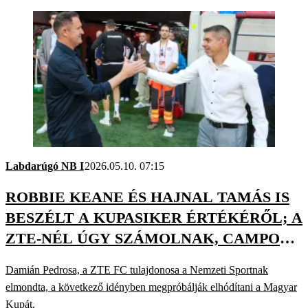
Labdarúgó NB I
2026.05.10. 07:15
ROBBIE KEANE ÉS HAJNAL TAMÁS IS
BESZÉLT A KUPASIKER ÉRTÉKÉRŐL; A
ZTE-NÉL ÚGY SZÁMOLNAK, CAMPOS
MARAD
Damián Pedrosa, a ZTE FC tulajdonosa a Nemzeti Sportnak
elmondta, a következő idényben megpróbálják elhódítani a Magyar
Kupát.