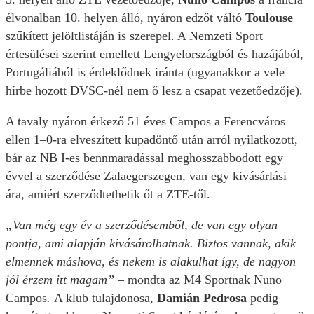
élvonalban 10. helyen álló, nyáron edzőt váltó
Toulouse
szűkített jelöltlistáján is szerepel. A Nemzeti Sport
értesülései szerint emellett Lengyelországból és hazájából,
Portugáliából is érdeklődnek iránta (ugyanakkor a vele
hírbe hozott DVSC-nél nem ő lesz a csapat vezetőedzője).
A tavaly nyáron érkező 51 éves Campos a Ferencváros
ellen 1–0-ra elveszített kupadöntő után arról nyilatkozott,
bár az NB I-es bennmaradással meghosszabbodott egy
évvel a szerződése Zalaegerszegen, van egy kivásárlási
ára, amiért szerződtethetik őt a ZTE-től.
„Van még egy év a szerződésemből, de van egy olyan
pontja, ami alapján kivásárolhatnak. Biztos vannak, akik
elmennek máshova, és nekem is alakulhat így, de nagyon
jól érzem itt magam” –
mondta az M4 Sportnak Nuno
Campos
.
A klub tulajdonosa,
Damián Pedrosa
pedig