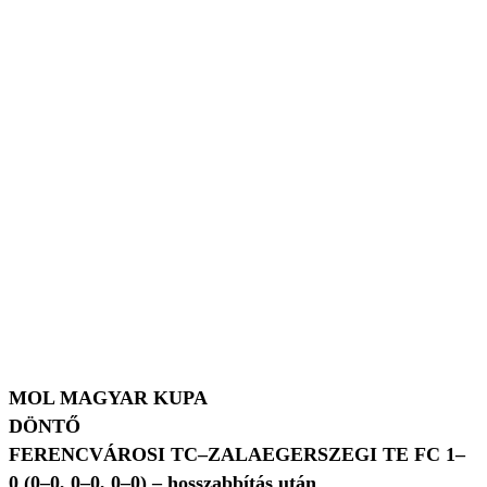
MOL MAGYAR KUPA
DÖNTŐ
FERENCVÁROSI TC–ZALAEGERSZEGI TE FC 1–
0 (0–0, 0–0, 0–0) – hosszabbítás után