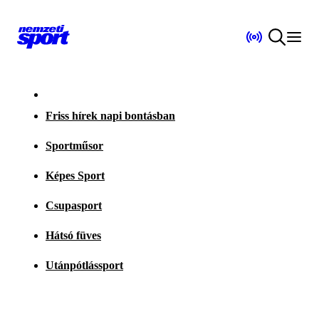
Friss hírek napi bontásban
Sportműsor
Képes Sport
Csupasport
Hátsó füves
Utánpótlássport