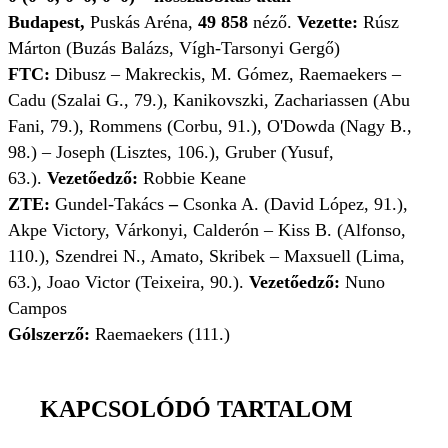
Budapest,
Puskás Aréna,
49 858
néző.
Vezette:
Rúsz
Márton (Buzás Balázs, Vígh-Tarsonyi Gergő)
FTC:
Dibusz – Makreckis, M. Gómez, Raemaekers –
Cadu (Szalai G., 79.), Kanikovszki, Zachariassen (Abu
Fani, 79.), Rommens (Corbu, 91.), O'Dowda (Nagy B.,
98.) – Joseph (Lisztes, 106.), Gruber (Yusuf,
63.).
Vezetőedző:
Robbie Keane
ZTE:
Gundel-Takács
–
Csonka A. (David López, 91.),
Akpe Victory, Várkonyi, Calderón – Kiss B. (Alfonso,
110.), Szendrei N., Amato, Skribek – Maxsuell (Lima,
63.), Joao Victor (Teixeira, 90.).
Vezetőedző:
Nuno
Campos
Gólszerző:
Raemaekers (111.)
KAPCSOLÓDÓ TARTALOM