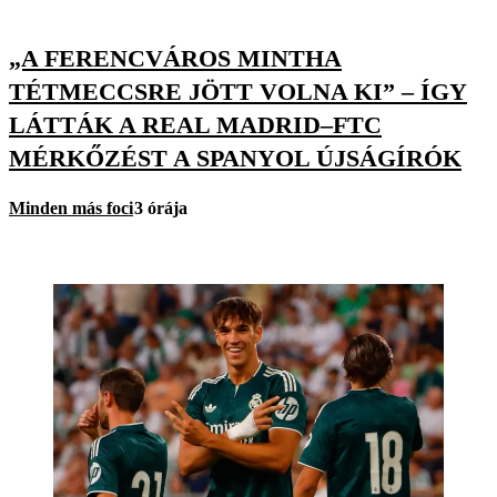
„A FERENCVÁROS MINTHA
TÉTMECCSRE JÖTT VOLNA KI” – ÍGY
LÁTTÁK A REAL MADRID–FTC
MÉRKŐZÉST A SPANYOL ÚJSÁGÍRÓK
Minden más foci
3 órája