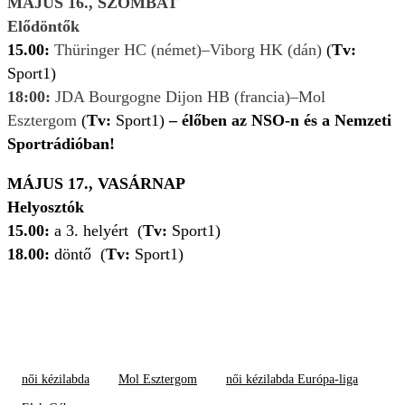
MÁJUS 16., SZOMBAT
Elődöntők
15.00:
Thüringer HC (német)–Viborg HK (dán)
(
Tv:
Sport1)
18:00:
JDA Bourgogne Dijon HB (francia)–Mol
Esztergom
(
Tv:
Sport1)
– élőben az NSO-n és a Nemzeti
Sportrádióban!
MÁJUS 17., VASÁRNAP
Helyosztók
15.00:
a 3. helyért
(
Tv:
Sport1)
18.00:
döntő
(
Tv:
Sport1)
női kézilabda
Mol Esztergom
női kézilabda Európa-liga