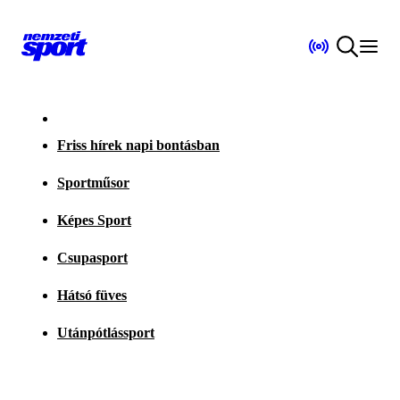
Friss hírek napi bontásban
Sportműsor
Képes Sport
Csupasport
Hátsó füves
Utánpótlássport