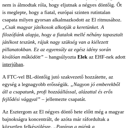
nem is álmodtak róla, hogy eljutnak a négyes döntőig. Őt
is meglepte, hogy a fiatal, európai szinten rutintalan
csapata milyen gyorsan alkalmazkodott az El ritmusához.
„Csak magyar játékosok alkotják a keretünket. A
filozófiánk alapja, hogy a fiatalok mellé néhány tapasztalt
játékost teszünk, rájuk nagy szükség van a kiélezett
pillanatokban. Ez az egyensúly az egész idény során
kiválóan működött”
– hangsúlyozta
Elek
az EHF-nek adott
interjúban
.
A FTC-vel BL-döntőig jutó szakvezető hozzátette, az
egység a legnagyobb erősségük.
„Nagyon jó emberekből
áll a csapatunk, profi hozzáállással, alázattal és erős
fejlődési vággyal”
– jellemezte csapatát.
Az Esztergom az El négyes döntő hete előtt még a magyar
bajnokságra koncentrált, de azóta már ráfordultak a
közvetlen felkészülésre.
„Papíron a miénk a