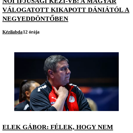
NŐI IFJÚSÁGI KÉZI-VB: A MAGYAR
VÁLOGATOTT KIKAPOTT DÁNIÁTÓL A
NEGYEDDÖNTŐBEN
Kézilabda
12 órája
ELEK GÁBOR: FÉLEK, HOGY NEM