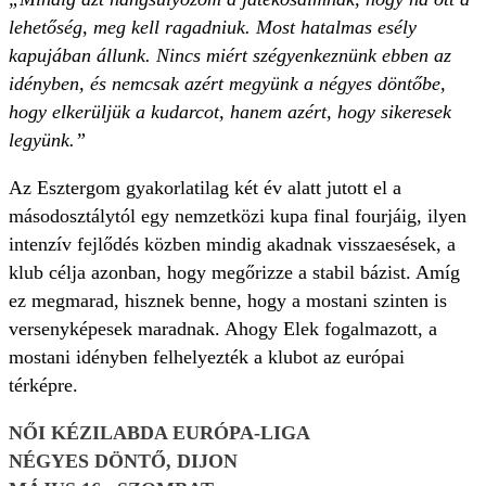
lehetőség, meg kell ragadniuk. Most hatalmas esély
kapujában állunk. Nincs miért szégyenkeznünk ebben az
idényben, és nemcsak azért megyünk a négyes döntőbe,
hogy elkerüljük a kudarcot, hanem azért, hogy sikeresek
legyünk.”
Az Esztergom gyakorlatilag két év alatt jutott el a
másodosztálytól egy nemzetközi kupa final fourjáig, ilyen
intenzív fejlődés közben mindig akadnak visszaesések, a
klub célja azonban, hogy megőrizze a stabil bázist. Amíg
ez megmarad, hisznek benne, hogy a mostani szinten is
versenyképesek maradnak. Ahogy Elek fogalmazott, a
mostani idényben felhelyezték a klubot az európai
térképre.
NŐI KÉZILABDA EURÓPA-LIGA
NÉGYES DÖNTŐ, DIJON