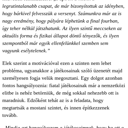
legrutintalanabb csapat, de már bizonyítottuk az idényben,
hogy bárkivel felvesszük a versenyt. Számunkra már az is
nagy eredmény, hogy pályára léphetünk a final fourban,
így teher nélkül játszhatunk. Az ilyen szintű meccseken az
aktuális forma és fizikai állapot döntő tényezők, és ilyen
szempontból már egyik ellenfelünkkel szemben sem
vagyunk esélytelenek.”
Elek szerint a motivációval ezen a szinten nem lehet
probléma, ugyanakkor a játékosainak szóló üzenetét majd
személyesen fogja velük megosztani. Egy dolgot azonban
fontos hangsúlyoznia: fiatal játékosainak már a nemzetközi
elitbe is nehéz betörniük, de még sokkal nehezebb ott is
maradniuk. Edzőként tehát az is a feladata, hogy
megtartsák a mostani szintet, és innen építkezzenek
tovább.
„Mindig azt hangsúlyozom a játékosaimnak, hogy ha ott a