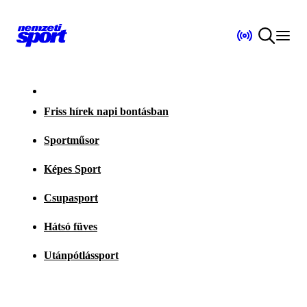
Friss hírek napi bontásban
Sportműsor
Képes Sport
Csupasport
Hátsó füves
Utánpótlássport