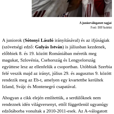
A juniorválogatott tagjai a
Fotó: IHF/kolektif
A juniorok (
Sótonyi László
irányításával) és az ifjúságiak
(szövetségi edző:
Gulyás István
) is júliusban kezdenek,
előbbiek 8. és 19. között Romániában méretik meg
magukat, Szlovénia, Csehország és Lengyelország
együttese lesz az ellenfelük a csoportban. Utóbbiak Szerbia
felé veszik majd az irányt, július 29. és augusztus 9. között
rendezik meg az Eb-t, amelyen egy kvartettbe kerültek
Izland, Svájc és Montenegró csapatával.
Ahogyan a cikk elején említettük, a serdülőknek nem
rendeznek idén világversenyt, ettől függetlenül ugyanúgy
edzőtáborba vonultak a 2010-2011-esek. Az A-válogatott