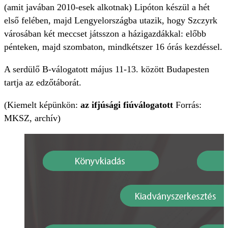
(amit javában 2010-esek alkotnak) Lipóton készül a hét
első felében, majd Lengyelországba utazik, hogy Szczyrk
városában két meccset játsszon a házigazdákkal: előbb
pénteken, majd szombaton, mindkétszer 16 órás kezdéssel.
A serdülő B-válogatott május 11-13. között Budapesten
tartja az edzőtáborát.
(Kiemelt képünkön:
az ifjúsági fiúválogatott
Forrás:
MKSZ, archív)