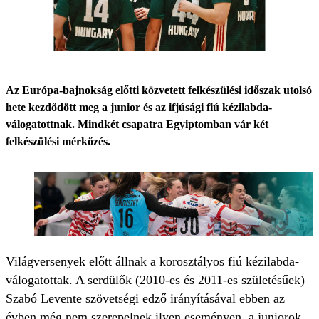
Az Európa-bajnokság előtti közvetett felkészülési időszak utolsó
hete kezdődött meg a junior és az ifjúsági fiú kézilabda-
válogatottnak. Mindkét csapatra Egyiptomban vár két
felkészülési mérkőzés.
Világversenyek előtt állnak a korosztályos fiú kézilabda-
válogatottak. A serdülők (2010-es és 2011-es születésűek)
Szabó Levente szövetségi edző irányításával ebben az
évben még nem szerepelnek ilyen eseményen, a juniorok