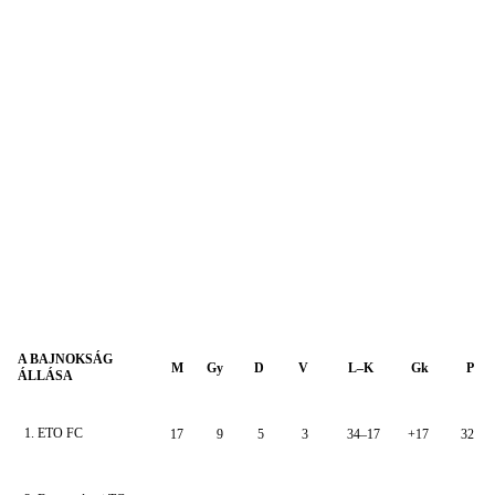
A BAJNOKSÁG
M
Gy
D
V
L–K
Gk
P
ÁLLÁSA
1. ETO FC
17
9
5
3
34–17
+17
32