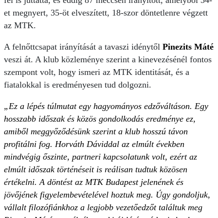
fel is juttatta, és eddig 87 meccsen irányított, amelyből 34-
et megnyert, 35-öt elveszített, 18-szor döntetlenre végzett
az MTK.
A felnőttcsapat irányítását a tavaszi idénytől
Pinezits Máté
veszi át. A klub közleménye szerint a kinevezésénél fontos
szempont volt, hogy ismeri az MTK identitását, és a
fiatalokkal is eredményesen tud dolgozni.
„Ez a lépés túlmutat egy hagyományos edzőváltáson. Egy
hosszabb időszak és közös gondolkodás eredménye ez,
amiből meggyőződésünk szerint a klub hosszú távon
profitálni fog. Horváth Dáviddal az elmúlt években
mindvégig őszinte, partneri kapcsolatunk volt, ezért az
elmúlt időszak történéseit is reálisan tudtuk közösen
értékelni. A döntést az MTK Budapest jelenének és
jövőjének figyelembevételével hoztuk meg. Úgy gondoljuk,
vállalt filozófiánkhoz a legjobb vezetőedzőt találtuk meg