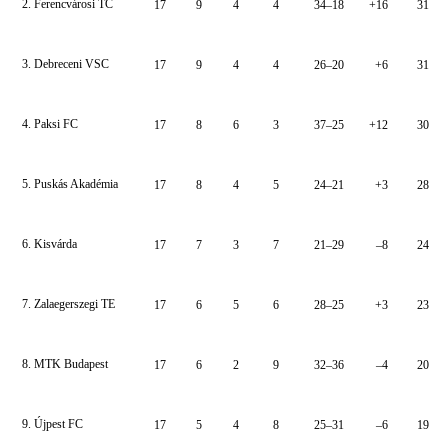
2. Ferencvárosi TC
17
9
4
4
34–18
+16
31
3. Debreceni VSC
17
9
4
4
26–20
+6
31
4. Paksi FC
17
8
6
3
37–25
+12
30
5. Puskás Akadémia
17
8
4
5
24–21
+3
28
6. Kisvárda
17
7
3
7
21–29
–8
24
7. Zalaegerszegi TE
17
6
5
6
28–25
+3
23
8. MTK Budapest
17
6
2
9
32–36
–4
20
9. Újpest FC
17
5
4
8
25–31
–6
19