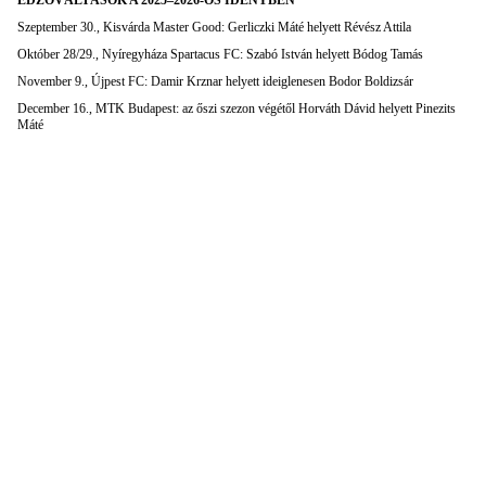
EDZŐVÁLTÁSOK A 2025–2026-OS IDÉNYBEN
Szeptember 30., Kisvárda Master Good: Gerliczki Máté helyett Révész Attila
Október 28/29., Nyíregyháza Spartacus FC: Szabó István helyett Bódog Tamás
November 9., Újpest FC: Damir Krznar helyett ideiglenesen Bodor Boldizsár
December 16., MTK Budapest: az őszi szezon végétől Horváth Dávid helyett Pinezits
Máté