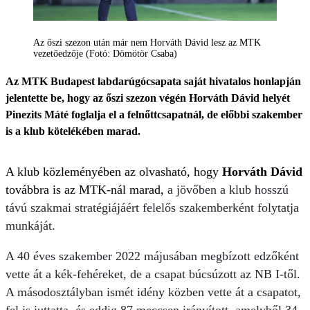
Az őszi szezon után már nem Horváth Dávid lesz az MTK
vezetőedzője (Fotó: Dömötör Csaba)
Az MTK Budapest labdarúgócsapata saját hivatalos honlapján
jelentette be, hogy az őszi szezon végén Horváth Dávid helyét
Pinezits Máté foglalja el a felnőttcsapatnál, de előbbi szakember
is a klub kötelékében marad.
A klub közleményében az olvasható, hogy
Horváth Dávid
továbbra is az MTK-nál marad,
a jövőben a klub hosszú
távú szakmai stratégiájáért felelős szakemberként folytatja
munkáját.
A 40 éves szakember 2022 májusában megbízott edzőként
vette át a kék-fehéreket, de a csapat búcsúzott az NB I-től.
A másodosztályban ismét idény közben vette át a csapatot,