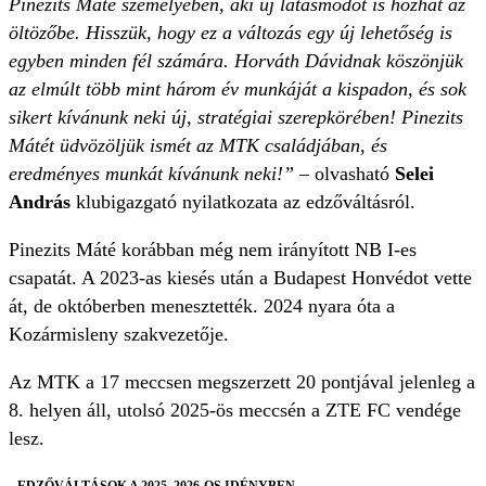
Pinezits Máté személyében, aki új látásmódot is hozhat az
öltözőbe. Hisszük, hogy ez a változás egy új lehetőség is
egyben minden fél számára. Horváth Dávidnak köszönjük
az elmúlt több mint három év munkáját a kispadon, és sok
sikert kívánunk neki új, stratégiai szerepkörében! Pinezits
Mátét üdvözöljük ismét az MTK családjában, és
eredményes munkát kívánunk neki!” –
olvasható
Selei
András
klubigazgató nyilatkozata az edzőváltásról.
Pinezits Máté korábban még nem irányított NB I-es
csapatát. A 2023-as kiesés után a Budapest Honvédot vette
át, de októberben menesztették. 2024 nyara óta a
Kozármisleny szakvezetője.
Az MTK a 17 meccsen megszerzett 20 pontjával jelenleg a
8. helyen áll, utolsó 2025-ös meccsén a ZTE FC vendége
lesz.