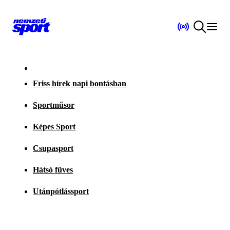
Friss hírek napi bontásban
Sportműsor
Képes Sport
Csupasport
Hátsó füves
Utánpótlássport