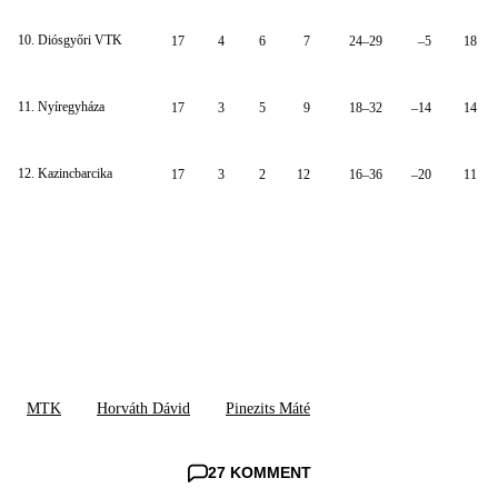
10. Diósgyőri VTK
17
4
6
7
24–29
–5
18
11. Nyíregyháza
17
3
5
9
18–32
–14
14
12. Kazincbarcika
17
3
2
12
16–36
–20
11
MTK
Horváth Dávid
Pinezits Máté
27 KOMMENT