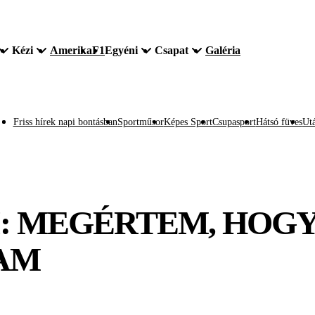
Kézi
Amerika
F1
Egyéni
Csapat
Galéria
Friss hírek napi bontásban
Sportműsor
Képes Sport
Csupasport
Hátsó füves
Utá
I: MEGÉRTEM, HOG
AM