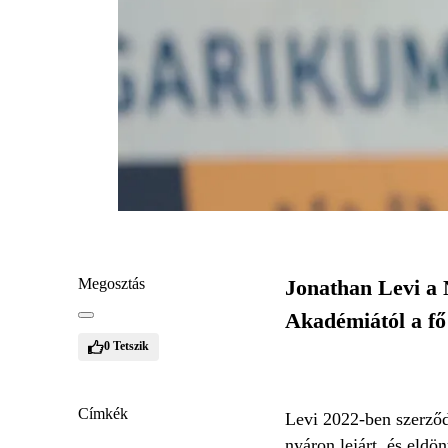
Megosztás
Jonathan Levi a 
Akadémiától a fő
0
Tetszik
Címkék
Levi 2022-ben szerződ
nyáron lejárt, és eldön