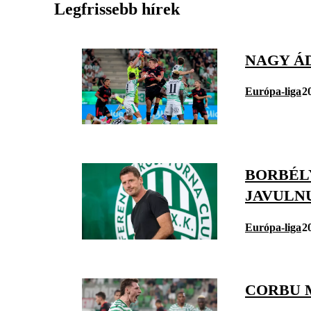
Legfrissebb hírek
NAGY Á
Európa-liga
2
BORBÉL
JAVULN
Európa-liga
2
CORBU 