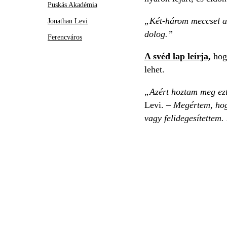
Puskás Akadémia
„Két-három meccsel a 
Jonathan Levi
dolog.”
Ferencváros
A svéd lap leírja,
hogy
lehet.
„Azért hoztam meg ezt
Levi.
– Megértem, hog
vagy felidegesítettem.