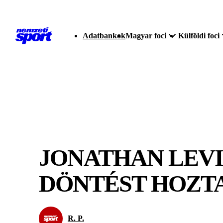
Adatbankok
Magyar foci
Külföldi foci
JONATHAN LEV
DÖNTÉST HOZT
R. P.