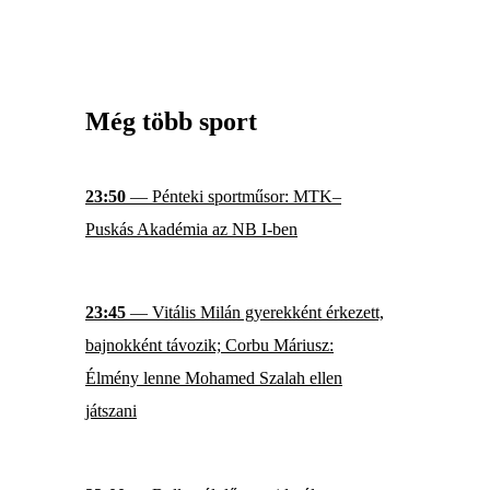
Még több sport
23:50
— Pénteki sportműsor: MTK–
Puskás Akadémia az NB I-ben
23:45
— Vitális Milán gyerekként érkezett,
bajnokként távozik; Corbu Máriusz:
Élmény lenne Mohamed Szalah ellen
játszani