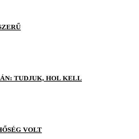
SZERŰ
N: TUDJUK, HOL KELL
HŐSÉG VOLT