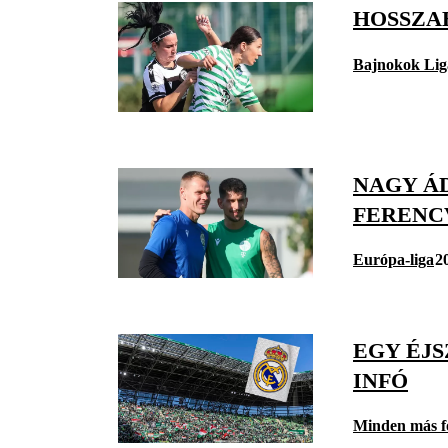
HOSSZAB
Bajnokok Lig
NAGY Á
FERENC
Európa-liga
2
EGY ÉJS
INFÓ
Minden más f