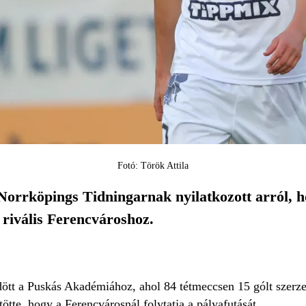
Fotó: Török Attila
Norrköpings Tidningarnak nyilatkozott arról, h
 rivális Ferencvároshoz.
ött a Puskás Akadémiához, ahol 84 tétmeccsen 15 gólt szerzett
tötte, hogy a Ferencvárosnál folytatja a pályafutását.