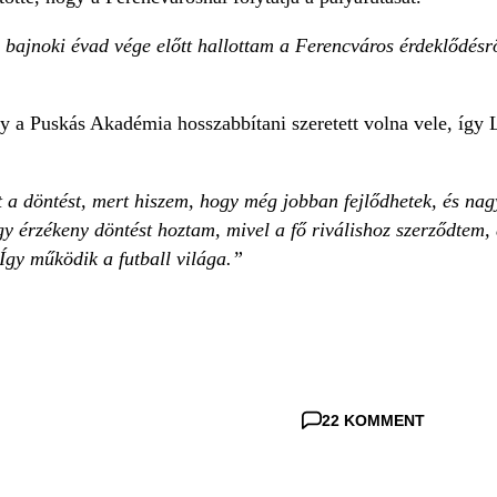
bajnoki évad vége előtt hallottam a Ferencváros érdeklődésről
 a Puskás Akadémia hosszabbítani szeretett volna vele, így L
 a döntést, mert hiszem, hogy még jobban fejlődhetek, és na
y érzékeny döntést hoztam, mivel a fő riválishoz szerződtem,
 Így működik a futball világa.”
22 KOMMENT