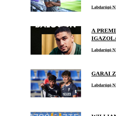
Labdarúgó N
A PREMI
IGAZOL
Labdarúgó N
GARAI 
Labdarúgó N