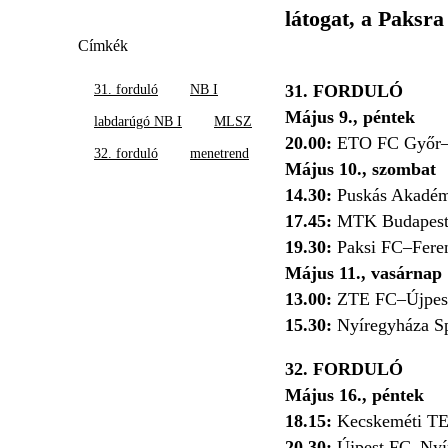
látogat, a Paksr
Címkék
31. FORDULÓ
31. forduló
NB I
Május 9., péntek
labdarúgó NB I
MLSZ
20.00:
ETO FC Győr–
32. forduló
menetrend
Május 10., szombat
14.30:
Puskás Akad
17.45:
MTK Budapest
19.30:
Paksi FC–Fere
Május 11., vasárnap
13.00:
ZTE FC–Újpes
15.30:
Nyíregyháza 
32. FORDULÓ
Május 16., péntek
18.15:
Kecskeméti T
20.30:
Újpest FC–Nyí