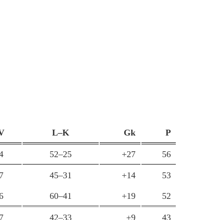
V
L–K
Gk
P
4
52–25
+27
56
7
45–31
+14
53
6
60–41
+19
52
7
42–33
+9
43