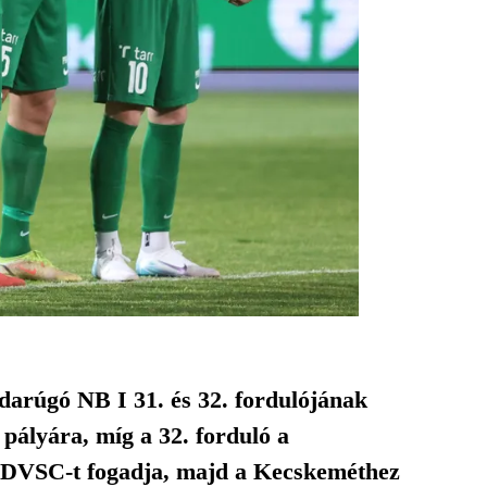
darúgó NB I 31. és 32. fordulójának
pályára, míg a 32. forduló a
a DVSC-t fogadja, majd a Kecskeméthez