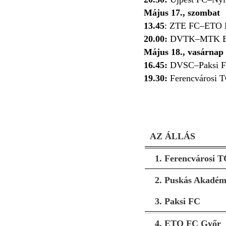
Május 17., szombat
13.45
: ZTE FC–ETO 
20.00:
DVTK–MTK B
Május 18., vasárnap
16.45:
DVSC–Paksi 
19.30:
Ferencvárosi 
AZ ÁLLÁS
1. Ferencvárosi T
2. Puskás Akadém
3. Paksi FC
4. ETO FC Győr