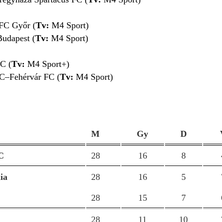
FC Győr
(
Tv:
M4 Sport)
udapest
(
Tv:
M4 Sport)
FC
(
Tv:
M4 Sport+)
TC–Fehérvár FC
(
Tv:
M4 Sport)
M
Gy
D
C
28
16
8
ia
28
16
5
28
15
7
28
11
10