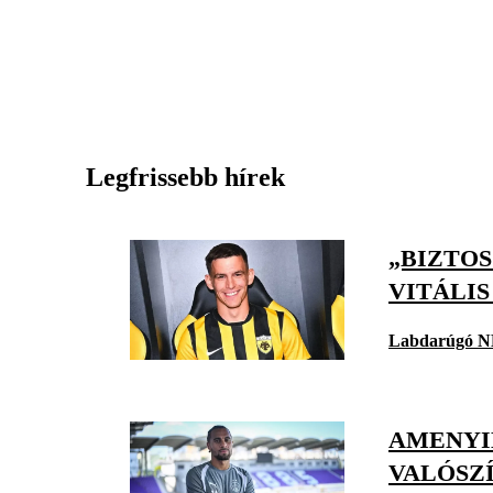
Legfrissebb hírek
„BIZTO
VITÁLI
Labdarúgó N
AMENYID
VALÓSZ