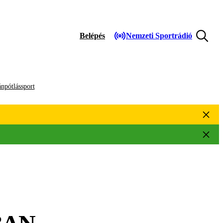
Belépés
Nemzeti Sportrádió
npótlássport