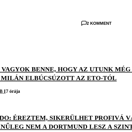
2 KOMMENT
S VAGYOK BENNE, HOGY AZ UTUNK MÉG
S MILÁN ELBÚCSÚZOTT AZ ETO-TÓL
B I
7 órája
O: ÉREZTEM, SIKERÜLHET PROFIVÁ VÁ
ÍNŰLEG NEM A DORTMUND LESZ A SZIN