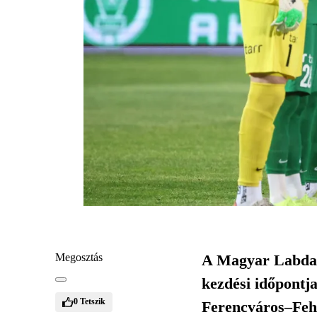
Megosztás
A Magyar Labdarú
kezdési időpontj
0
Tetszik
Ferencváros–Fehé