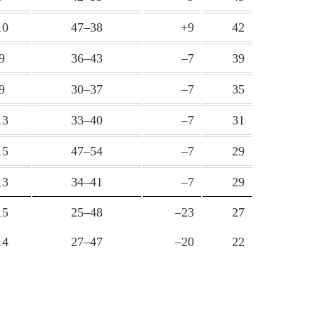
10
47–38
+9
42
9
36–43
–7
39
9
30–37
–7
35
13
33–40
–7
31
15
47–54
–7
29
13
34–41
–7
29
15
25–48
–23
27
14
27–47
–20
22