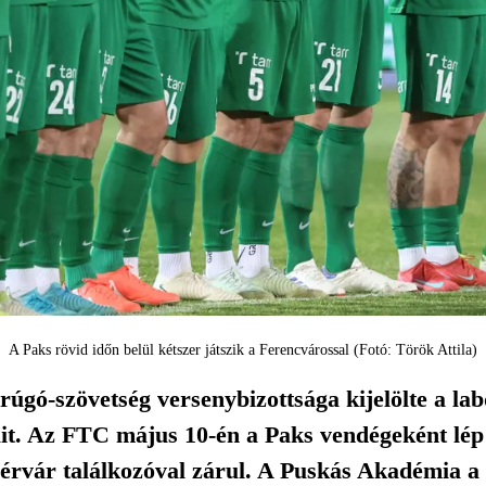
A Paks rövid időn belül kétszer játszik a Ferencvárossal (Fotó: Török Attila)
gó-szövetség versenybizottsága kijelölte a lab
ait. Az FTC május 10-én a Paks vendégeként lép 
rvár találkozóval zárul. A Puskás Akadémia 