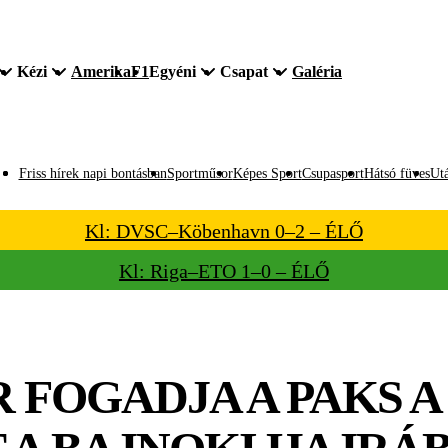
Kézi
Amerika
F1
Egyéni
Csapat
Galéria
Friss hírek napi bontásban
Sportműsor
Képes Sport
Csupasport
Hátsó füves
Utá
Kl: DVSC–Köbenhavn 0–2 – ÉLŐ
Kl: Riga–ETO 1–0 – ÉLŐ
 FOGADJA A PAKS A