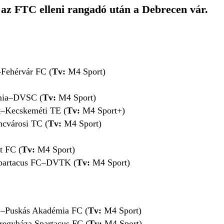
a az FTC elleni rangadó után a Debrecen vár.
Fehérvár FC
(
Tv:
M4 Sport)
émia–DVSC
(
Tv:
M4 Sport)
–Kecskeméti TE
(
Tv:
M4 Sport+)
ncvárosi TC
(
Tv:
M4 Sport)
t FC
(
Tv:
M4 Sport)
Spartacus FC–DVTK
(
Tv:
M4 Sport)
E–Puskás Akadémia FC
(
Tv:
M4 Sport)
regyháza Spartacus FC
(
Tv:
M4 Sport)