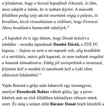
a feladatom, hogy a hosszú kapufánál érkezzek, és lám,
most odajött a labda, be is tudtam fejelni. A második
félidőben pedig szép akciót vezettünk végig a pályán, és
bevallom, kicsit visszahúztam a védőmet, hogy Ferenczi
János beadására hamarabb odaérjek.”
„A kapuból én is úgy láttam, hogy Donát beleért a
labdába
– mondta lapunknak
Dombó Dávid,
a ZTE FC
kapusa.
– Sajnos ez nem a mi napunk volt, alig kezdődött
el a mérkőzés, máris gólt kaptunk, és nem tudtunk reagálni
a hazaiak támadásaira. Eddig jól szerepeltünk a tavasszal,
folytatni kell a munkát és tanulnunk kell a Loki ellen
elkövetett hibáinkból.”
Vajda Botond a gólja után kiharcolt egy tizenegyest,
amelyet
Dzsudzsák Balázs
váltott gólra, így a piros-
fehérek már az első félidőben tekintélyes előnyre tettek
szert. És még a szünet előtt
Bárány Donát
fejelt közelről a