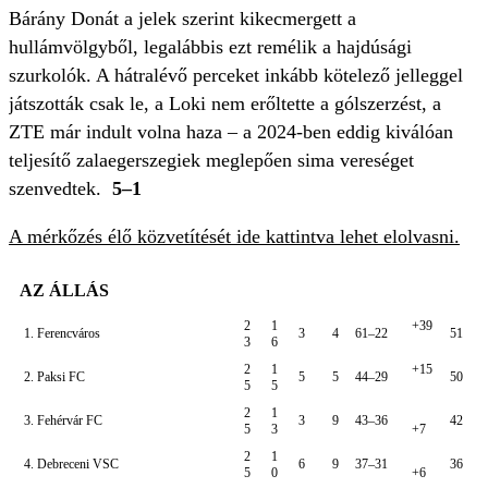
Bárány Donát a jelek szerint kikecmergett a
hullámvölgyből, legalábbis ezt remélik a hajdúsági
szurkolók. A hátralévő perceket inkább kötelező jelleggel
játszották csak le, a Loki nem erőltette a gólszerzést, a
ZTE már indult volna haza – a 2024-ben eddig kiválóan
teljesítő zalaegerszegiek meglepően sima vereséget
szenvedtek.
5–1
A mérkőzés élő közvetítését ide kattintva lehet elolvasni.
AZ ÁLLÁS
2
1
+39
1. Ferencváros
3
4
61–22
51
3
6
2
1
+15
2. Paksi FC
5
5
44–29
50
5
5
2
1
3. Fehérvár FC
3
9
43–36
42
5
3
+7
2
1
4. Debreceni VSC
6
9
37–31
36
5
0
+6