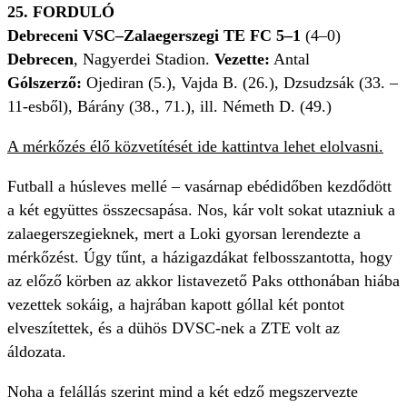
25. FORDULÓ
Debreceni VSC–Zalaegerszegi TE FC 5–1
(4–0)
Debrecen
,
Nagyerdei Stadion.
Vezette:
Antal
Gólszerző:
Ojediran (5.), Vajda B. (26.), Dzsudzsák (33. –
11-esből), Bárány (38., 71.), ill. Németh D. (49.)
A mérkőzés élő közvetítését ide kattintva lehet elolvasni.
Futball a húsleves mellé – vasárnap ebédidőben kezdődött
a két együttes összecsapása. Nos, kár volt sokat utazniuk a
zalaegerszegieknek, mert a Loki gyorsan lerendezte a
mérkőzést. Úgy tűnt, a házigazdákat felbosszantotta, hogy
az előző körben az akkor listavezető Paks otthonában hiába
vezettek sokáig, a hajrában kapott góllal két pontot
elveszítettek, és a dühös DVSC-nek a ZTE volt az
áldozata.
Noha a felállás szerint mind a két edző megszervezte