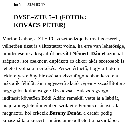
fotó
2024.03.17.
DVSC–ZTE 5–1 (FOTÓK:
KOVÁCS PÉTER)
Márton Gábor, a ZTE FC vezetőedzője hármat is cserélt,
vélhetően tízet is változtatott volna, ha erre van lehetősége,
mindenesetre a kispadról beszállt
Németh Dániel
azonnal
szépített, sőt csaknem duplázott és akkor akár szorosabb is
lehetett volna a mérkőzés. Persze érthető, hogy a Loki a
tekintélyes előny birtokában visszafogottabban kezdte a
második félidőt, ám nagyszerű akció végén visszaállította a
négygólos különbséget: Dzsudzsák Balázs ragyogó
indítását követően Bódi Ádám remekül vette át a labdát,
majd a megfelelő ütemben szöktette Ferenczi Jánost, aki
megnézte, hol érkezik
Bárány Donát,
a csatár pedig
kihasználta a ziccert – máris ünnepelhetett a hazai tábor.