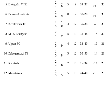
2
1
5. Diósgyőri VTK
5
9
39–37
35
4
0
+2
2
6. Puskás Akadémia
8
7
37–28
35
4
9
+9
2
1
7. Kecskeméti TE
3
12
35–38
–3
33
5
0
2
8. MTK Budapest
5
10
31–46
–15
32
4
9
2
9. Újpest FC
4
12
33–49
–16
31
5
9
2
10. Zalaegerszegi TE
5
12
36–50
–14
29
5
8
2
11. Kisvárda
2
16
25–39
–14
20
4
6
2
12. Mezőkövesd
5
15
24–40
–16
20
5
5