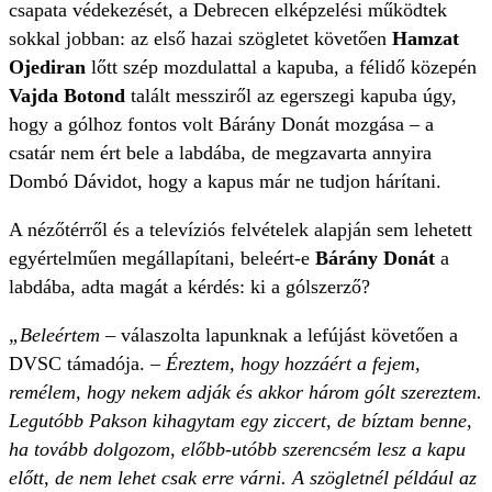
csapata védekezését, a Debrecen elképzelési működtek
sokkal jobban: az első hazai szögletet követően
Hamzat
Ojediran
lőtt szép mozdulattal a kapuba, a félidő közepén
Vajda Botond
talált messziről az egerszegi kapuba úgy,
hogy a gólhoz fontos volt Bárány Donát mozgása – a
csatár nem ért bele a labdába, de megzavarta annyira
Dombó Dávidot, hogy a kapus már ne tudjon hárítani.
A nézőtérről és a televíziós felvételek alapján sem lehetett
egyértelműen megállapítani, beleért-e
Bárány Donát
a
labdába, adta magát a kérdés: ki a gólszerző?
„Beleértem
– válaszolta lapunknak a lefújást követően a
DVSC támadója.
– Éreztem, hogy hozzáért a fejem,
remélem, hogy nekem adják és akkor három gólt szereztem.
Legutóbb Pakson kihagytam egy ziccert, de bíztam benne,
ha tovább dolgozom, előbb-utóbb szerencsém lesz a kapu
előtt, de nem lehet csak erre várni. A szögletnél például az