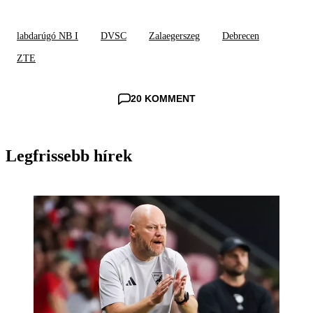
labdarúgó NB I
DVSC
Zalaegerszeg
Debrecen
ZTE
20 KOMMENT
Legfrissebb hírek