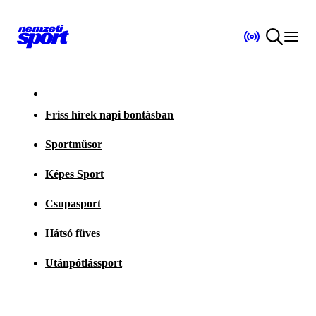
Friss hírek napi bontásban
Sportműsor
Képes Sport
Csupasport
Hátsó füves
Utánpótlássport