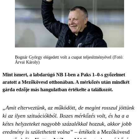
Bognár György elégedett volt a csapat teljesítményével (Fotó:
Árvai Károly)
Mint ismert, a labdarúgó NB I-ben a Paks 1–0-s győzelmet
aratott a Mezőkövesd otthonában. A mérkőzés után mindkét
gárda edzője más hangulatban értékelte a találkozót.
„Amit elterveztünk, az működött, de megint rosszul jöttünk
ki az ilyen szituációkból. Ikszes mérkőzés volt, és ha a a
kétes helyzeteket nagyobb százalékkal hozzuk, akkor jobb
eredmény is születhetett volna”
– értékelt a Mezőkövesd