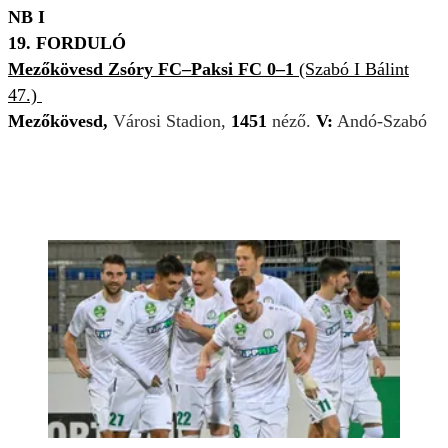
NB I
19. FORDULÓ
Mezőkövesd Zsóry FC–Paksi FC 0–1
(Szabó I Bálint
47.)
Mezőkövesd,
Városi Stadion,
1451
néző.
V:
Andó-Szabó