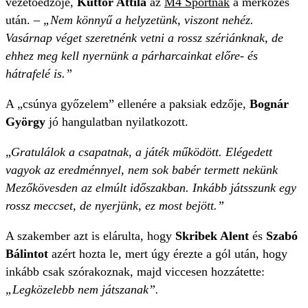
vezetőedzője,
Kuttor Attila
az
M4 Sportnak
a mérkőzés
után. –
„Nem könnyű a helyzetünk, viszont nehéz.
Vasárnap véget szeretnénk vetni a rossz szériánknak, de
ehhez meg kell nyernünk a párharcainkat előre- és
hátrafelé is.”
A „csúnya győzelem” ellenére a paksiak edzője,
Bognár
György
jó hangulatban nyilatkozott.
„
Gratulálok a csapatnak, a játék működött. Elégedett
vagyok az eredménnyel, nem sok babér termett nekünk
Mezőkövesden az elmúlt időszakban. Inkább játsszunk egy
rossz meccset, de nyerjünk, ez most bejött.”
A szakember azt is elárulta, hogy
Skribek Alent
és
Szabó
Bálintot
azért hozta le, mert úgy érezte a gól után, hogy
inkább csak szórakoznak, majd viccesen hozzátette:
„Legközelebb nem játszanak”.