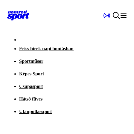
Friss hírek napi bontásban
Sportműsor
Képes Sport
Csupasport
Hátsó füves
Utánpótlássport