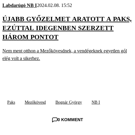
Labdarúgó NB I
2024.02.08. 15:52
ÚJABB GYŐZELMET ARATOTT A PAKS,
EZÚTTAL IDEGENBEN SZERZETT
HÁROM PONTOT
Nem ment otthon a Mezőkövesdnek, a vendégeknek egyetlen gól
elég volt a sikerhez.
Paks
Mezőkövesd
Bognár György
NB I
0 KOMMENT