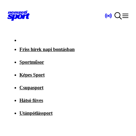
Friss hírek napi bontásban
Sportműsor
Képes Sport
Csupasport
Hátsó füves
Utánpótlássport