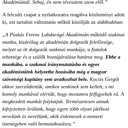
Akadémiánál. Sebaj, én nem tévesztem szem elől.”
A felcsúti csapat a nyilatkozatra reagálva közleményt adott
ki, ezt tartalmi változtatás nélkül közöljük az alábbiakban:
„A Puskás Ferenc Labdarúgó Akadémián működő szakmai
munka, kizárólag az akadémián dolgozók felelőssége,
melyet az itt dolgozók szakmai munkája, a fiatalok
tehetsége és a szülők hozzájárulása határoz meg.
Ebbe a
munkába, a szakmai iránymutatásba és egyes
akadémistáink helyzetbe hozásába még a magyar
szövetségi kapitány sem avatkozhat bele.
Kocsis Gergőt
akkor szerződtettük, amikor senkinek sem kellett, s mi
komoly munkával elértük, hogy mostanra felfigyeltek rá. A
megkezdett munkát folytatjuk. Természetesen annak
kifejezetten örülünk, hogy egyre több olyan játékost
nevelünk és neveltünk, akik érdemesek a nemzeti
tizenegyben való bemutatkozásra.”