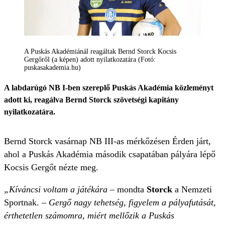
A Puskás Akadémiánál reagáltak Bernd Storck Kocsis
Gergőről (a képen) adott nyilatkozatára (Fotó:
puskasakademia.hu)
A labdarúgó NB I-ben szereplő Puskás Akadémia közleményt
adott ki, reagálva Bernd Storck szövetségi kapitány
nyilatkozatára.
Bernd Storck vasárnap NB III-as mérkőzésen Érden járt,
ahol a Puskás Akadémia második csapatában pályára lépő
Kocsis Gergőt nézte meg.
„Kíváncsi voltam a játékára
– mondta
Storck
a Nemzeti
Sportnak. –
Gergő nagy tehetség, figyelem a pályafutását,
érthetetlen számomra, miért mellőzik a Puskás