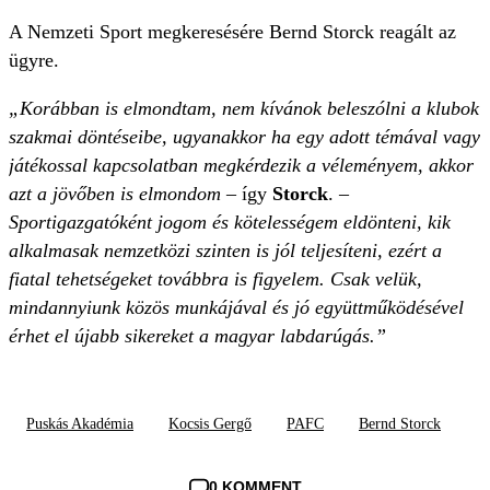
A Nemzeti Sport megkeresésére Bernd Storck reagált az
ügyre.
„Korábban is elmondtam, nem kívánok beleszólni a klubok
szakmai döntéseibe, ugyanakkor ha egy adott témával vagy
játékossal kapcsolatban megkérdezik a véleményem, akkor
azt a jövőben is elmondom
– így
Storck
. –
Sportigazgatóként jogom és kötelességem eldönteni, kik
alkalmasak nemzetközi szinten is jól teljesíteni, ezért a
fiatal tehetségeket továbbra is figyelem. Csak velük,
mindannyiunk közös munkájával és jó együttműködésével
érhet el újabb sikereket a magyar labdarúgás.”
Puskás Akadémia
Kocsis Gergő
PAFC
Bernd Storck
0 KOMMENT