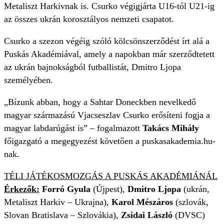
Metaliszt Harkivnak is. Csurko végigjárta U16-tól U21-ig
az összes ukrán korosztályos nemzeti csapatot.
Csurko a szezon végéig szóló kölcsönszerződést írt alá a
Puskás Akadémiával, amely a napokban már szerződtetett
az ukrán bajnokságból futballistát, Dmitro Ljopa
személyében.
„Bízunk abban, hogy a Sahtar Doneckben nevelkedő
magyar származású Vjacseszlav Csurko erősíteni fogja a
magyar labdarúgást is” – fogalmazott
Takács Mihály
főigazgató a megegyezést követően a puskasakademia.hu-
nak.
TÉLI JÁTÉKOSMOZGÁS A PUSKÁS AKADÉMIÁNÁL
Érkezők:
Forró Gyula
(Újpest),
Dmitro Ljopa
(ukrán,
Metaliszt Harkiv – Ukrajna),
Karol Mészáros
(szlovák,
Slovan Bratislava – Szlovákia),
Zsidai László
(DVSC)