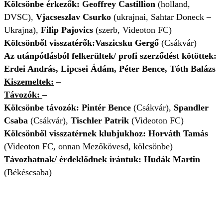
Kölcsönbe érkezők:
Geoffrey Castillion
(holland,
DVSC),
Vjacseszlav Csurko
(ukrajnai, Sahtar Doneck –
Ukrajna),
Filip Pajovics
(szerb, Videoton FC)
Kölcsönből visszatérők:
Vaszicsku Gergő
(Csákvár)
Az utánpótlásból felkerültek/ profi szerződést kötöttek:
Erdei András, Lipcsei Ádám, Péter Bence, Tóth Balázs
Kiszemeltek:
–
Távozók:
–
Kölcsönbe távozók:
Pintér Bence
(Csákvár),
Spandler
Csaba
(Csákvár),
Tischler Patrik
(Videoton FC)
Kölcsönből visszatérnek klubjukhoz: Horváth Tamás
(Videoton FC, onnan Mezőkövesd, kölcsönbe)
Távozhatnak/
érdeklődnek irántuk
:
Hudák Martin
(Békéscsaba)