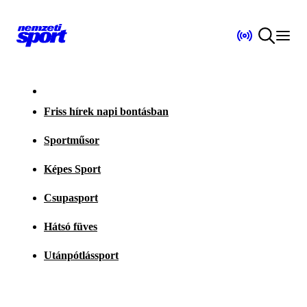
Friss hírek napi bontásban
Sportműsor
Képes Sport
Csupasport
Hátsó füves
Utánpótlássport