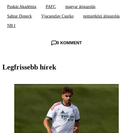
Puskás Akadémia
PAFC
magyar átigazolás
Sahtar Doneck
Vjacseszlav Csurko
nemzetközi átigazolás
NB I
0 KOMMENT
Legfrissebb hírek