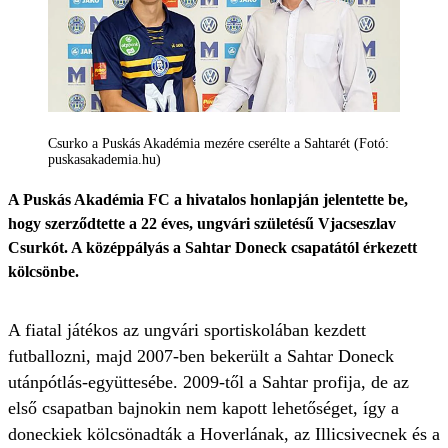
Csurko a Puskás Akadémia mezére cserélte a Sahtarét (Fotó:
puskasakademia.hu)
A Puskás Akadémia FC a hivatalos honlapján jelentette be,
hogy szerződtette a 22 éves, ungvári születésű Vjacseszlav
Csurkót. A középpályás a Sahtar Doneck csapatától érkezett
kölcsönbe.
A fiatal játékos az ungvári sportiskolában kezdett
futballozni, majd 2007-ben bekerült a Sahtar Doneck
utánpótlás-együttesébe. 2009-től a Sahtar profija, de az
első csapatban bajnokin nem kapott lehetőséget, így a
doneckiek kölcsönadták a Hoverlának, az Illicsivecnek és a