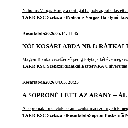
Nahomis Vargas-Hardy a portugál bajnokságból érkezett 
TARR KSC Szekszárd
Nahomis Vargas-Hardy
női kos
Kosárlabda
2026.05.14. 11:45
NŐI KOSÁRLABDA NB I: RÁTKAI
Magyar Bianka vezetőedző pedig folytatja két éve megkezd
TARR KSC Szekszárd
Rátkai Eszter
NKA Universitas
Kosárlabda
2026.04.05. 20:25
A SOPRONÉ LETT AZ ARANY – Á
A soproniak történetük során tizenharmadszor nyerték me
TARR KSC Szekszárd
kosárlabda
Sopron Basket
női 