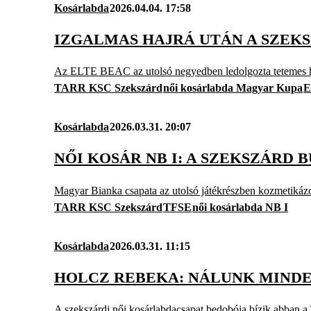
Kosárlabda
2026.04.04. 17:58
IZGALMAS HAJRÁ UTÁN A SZEK
Az ELTE BEAC az utolsó negyedben ledolgozta tetemes hátrá
TARR KSC Szekszárd
női kosárlabda Magyar Kupa
E
Kosárlabda
2026.03.31. 20:07
NŐI KOSÁR NB I: A SZEKSZÁRD
Magyar Bianka csapata az utolsó játékrészben kozmetikázot
TARR KSC Szekszárd
TFSE
női kosárlabda NB I
Kosárlabda
2026.03.31. 11:15
HOLCZ REBEKA: NÁLUNK MIND
A szekszárdi női kosárlabdacsapat bedobója bízik abban a T