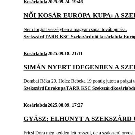
Kosárlabda
2025.09.24. 19:46
NŐI KOSÁR EURÓPA-KUPA: A S
Nem forgott veszélyben a magyar csapat továbbjutása.
Szekszárd
TARR KSC Szekszárd
női kosárlabda Eur
Kosárlabda
2025.09.18. 21:11
SIMÁN NYERT IDEGENBEN A SZ
Dombai Réka 29, Holcz Rebeka 19 pontig jutott a prágai t
Szekszárd
Eurokupa
TARR KSC Szekszárd
kosárlabd
Kosárlabda
2025.08.09. 17:27
GYÁSZ: ELHUNYT A SZEKSZÁRD 
Fricsi Dóra még kedden lett rosszul, de a szakszerű orvosi e