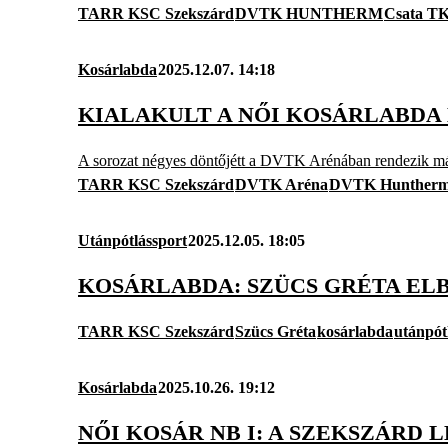
TARR KSC Szekszárd
DVTK HUNTHERM
Csata T
Kosárlabda
2025.12.07. 14:18
KIALAKULT A NŐI KOSÁRLABD
A sorozat négyes döntőjétt a DVTK Arénában rendezik má
TARR KSC Szekszárd
DVTK Aréna
DVTK Hunther
Utánpótlássport
2025.12.05. 18:05
KOSÁRLABDA: SZÜCS GRÉTA ELB
TARR KSC Szekszárd
Szücs Gréta
kosárlabda
utánpót
Kosárlabda
2025.10.26. 19:12
NŐI KOSÁR NB I: A SZEKSZÁRD 