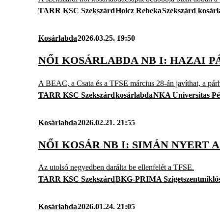
TARR KSC Szekszárd
Holcz Rebeka
Szekszárd kosár
Kosárlabda
2026.03.25. 19:50
NŐI KOSÁRLABDA NB I: HAZAI P
A BEAC, a Csata és a TFSE március 28-án javíthat, a párh
TARR KSC Szekszárd
kosárlabda
NKA Universitas Pé
Kosárlabda
2026.02.21. 21:55
NŐI KOSÁR NB I: SIMÁN NYERT A
Az utolsó negyedben darálta be ellenfelét a TFSE.
TARR KSC Szekszárd
BKG-PRIMA Szigetszentmikló
Kosárlabda
2026.01.24. 21:05