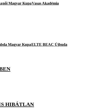
a
női Magyar Kupa
Vasas Akadémia
labda Magyar Kupa
ELTE BEAC Újbuda
-BEN
IS HIBÁTLAN