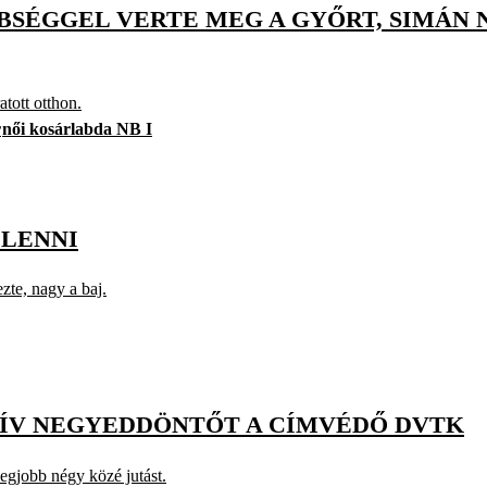
SÉGGEL VERTE MEG A GYŐRT, SIMÁN NY
tott otthon.
r
női kosárlabda NB I
 LENNI
ezte, nagy a baj.
VÍV NEGYEDDÖNTŐT A CÍMVÉDŐ DVTK
legjobb négy közé jutást.