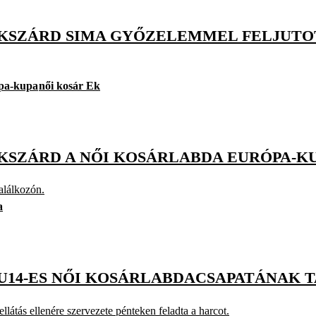
ZEKSZÁRD SIMA GYŐZELEMMEL FELJUTO
ópa-kupa
női kosár Ek
EKSZÁRD A NŐI KOSÁRLABDA EURÓPA-K
alálkozón.
a
U14-ES NŐI KOSÁRLABDACSAPATÁNAK 
llátás ellenére szervezete pénteken feladta a harcot.