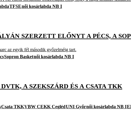
labda
TFSE
női kosárlabda NB I
ÁLYÁN SZERZETT ELŐNYT A PÉCS, A SOP
arc az egyik fél második győzelméig tart.
cs
Sopron Basket
női kosárlabda NB I
 DVTK, A SZEKSZÁRD ÉS A CSATA TKK
s
Csata TKK
VBW CEKK Cegléd
UNI Győr
női kosárlabda NB I
E