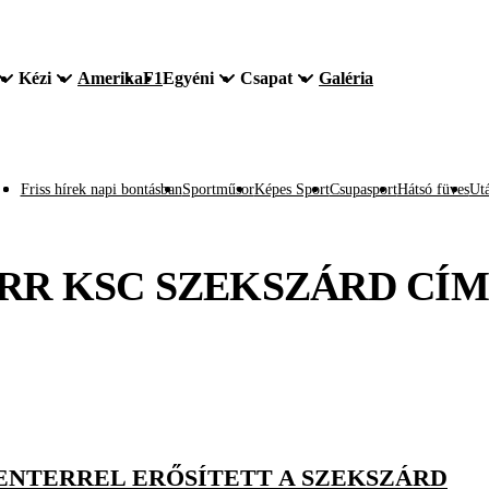
Kézi
Amerika
F1
Egyéni
Csapat
Galéria
Friss hírek napi bontásban
Sportműsor
Képes Sport
Csupasport
Hátsó füves
Utá
RR KSC SZEKSZÁRD
CÍM
CENTERREL ERŐSÍTETT A SZEKSZÁRD