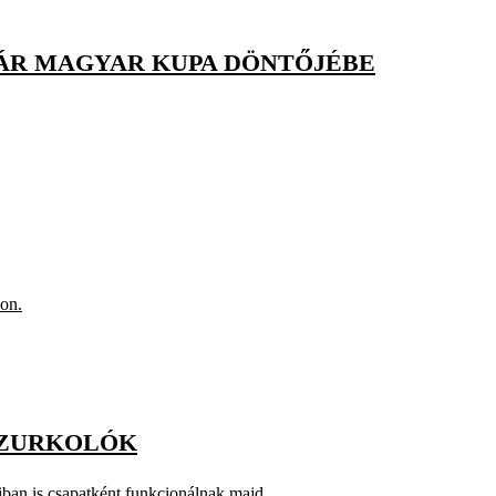
SÁR MAGYAR KUPA DÖNTŐJÉBE
son.
SZURKOLÓK
óiban is csapatként funkcionálnak majd.