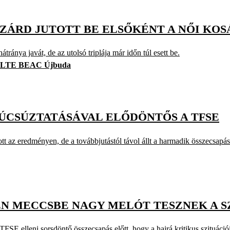
SZÁRD JUTOTT BE ELSŐKÉNT A NŐI KO
nya javát, de az utolsó triplája már időn túl esett be.
LTE BEAC Újbuda
 BÚCSÚZTATÁSÁVAL ELŐDÖNTŐS A TFSE
t az eredményen, de a továbbjutástól távol állt a harmadik összecsapá
EN MECCSBE NAGY MELÓT TESZNEK A 
FSE elleni sorsdöntő összecsapás előtt, hogy a hajrá kritikus szituáci