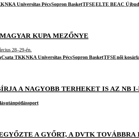
KK
NKA Universitas Pécs
Sopron Basket
TFSE
ELTE BEAC Újbud
A MAGYAR KUPA MEZŐNYE
rcius 28–29-én.
m
Csata TKK
NKA Universitas Pécs
Sopron Basket
TFSE
női kosár
ÍRJA A NAGYOBB TERHEKET IS AZ NB I
lás
utánpótlássport
LEGYŐZTE A GYŐRT, A DVTK TOVÁBBRA 