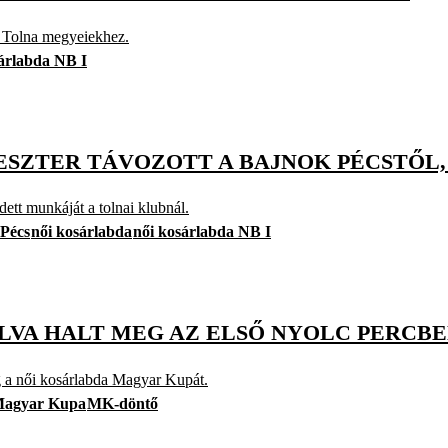
a Tolna megyeiekhez.
árlabda NB I
 ESZTER TÁVOZOTT A BAJNOK PÉCSTŐL
ett munkáját a tolnai klubnál.
 Pécs
női kosárlabda
női kosárlabda NB I
LLVA HALT MEG AZ ELSŐ NYOLC PERCB
g a női kosárlabda Magyar Kupát.
Magyar Kupa
MK-döntő