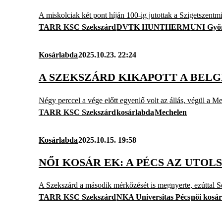
A miskolciak két pont híján 100-ig jutottak a Szigetszentmi
TARR KSC Szekszárd
DVTK HUNTHERM
UNI Győ
Kosárlabda
2025.10.23. 22:24
A SZEKSZÁRD KIKAPOTT A BEL
Négy perccel a vége előtt egyenlő volt az állás, végül a Me
TARR KSC Szekszárd
kosárlabda
Mechelen
Kosárlabda
2025.10.15. 19:58
NŐI KOSÁR EK: A PÉCS AZ UTO
A Szekszárd a második mérkőzését is megnyerte, ezúttal Se
TARR KSC Szekszárd
NKA Universitas Pécs
női kosá