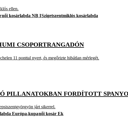
klós ellen.
r
női kosárlabda NB I
Szigetszentmiklós kosárlabda
GIUMI CSOPORTRANGADÓN
chelen 11 ponttal nyert, és megőrizte hibátlan mérlegét.
LSÓ PILLANATOKBAN FORDÍTOTT SPANY
psiszentgyörgyön járt sikerrel.
rlabda Európa-kupa
női kosár Ek