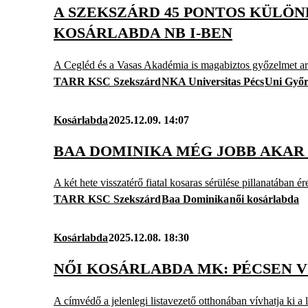
A SZEKSZÁRD 45 PONTOS KÜLÖNB
KOSÁRLABDA NB I-BEN
A Cegléd és a Vasas Akadémia is magabiztos győzelmet ara
TARR KSC Szekszárd
NKA Universitas Pécs
Uni Győ
Kosárlabda
2025.12.09. 14:07
BAA DOMINIKA MÉG JOBB AKAR
A két hete visszatérő fiatal kosaras sérülése pillanatában ér
TARR KSC Szekszárd
Baa Dominika
női kosárlabda
Kosárlabda
2025.12.08. 18:30
NŐI KOSÁRLABDA MK: PÉCSEN 
A címvédő a jelenlegi listavezető otthonában vívhatja ki a 