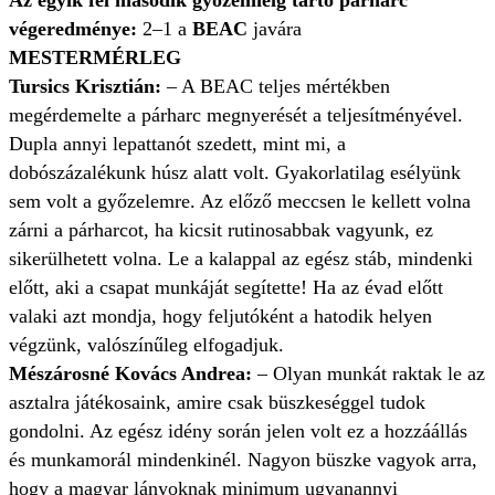
Az egyik fél második győzelméig tartó párharc
végeredménye:
2–1 a
BEAC
javára
MESTERMÉRLEG
Tursics Krisztián:
– A BEAC teljes mértékben
megérdemelte a párharc megnyerését a teljesítményével.
Dupla annyi lepattanót szedett, mint mi, a
dobószázalékunk húsz alatt volt. Gyakorlatilag esélyünk
sem volt a győzelemre. Az előző meccsen le kellett volna
zárni a párharcot, ha kicsit rutinosabbak vagyunk, ez
sikerülhetett volna. Le a kalappal az egész stáb, mindenki
előtt, aki a csapat munkáját segítette! Ha az évad előtt
valaki azt mondja, hogy feljutóként a hatodik helyen
végzünk, valószínűleg elfogadjuk.
Mészárosné Kovács Andrea:
– Olyan munkát raktak le az
asztalra játékosaink, amire csak büszkeséggel tudok
gondolni. Az egész idény során jelen volt ez a hozzáállás
és munkamorál mindenkinél. Nagyon büszke vagyok arra,
hogy a magyar lányoknak minimum ugyanannyi