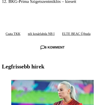
12. BKG-Prima Szigetszentmiklós – kiesett
Csata TKK
női kosárlabda NB I
ELTE BEAC Újbuda
6 KOMMENT
Legfrissebb hírek