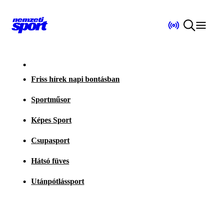
Friss hírek napi bontásban
Sportműsor
Képes Sport
Csupasport
Hátsó füves
Utánpótlássport