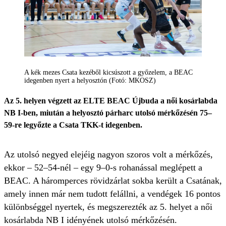
A kék mezes Csata kezéből kicsúszott a győzelem, a BEAC
idegenben nyert a helyosztón (Fotó: MKOSZ)
Az 5. helyen végzett az ELTE BEAC Újbuda a női kosárlabda
NB I-ben, miután a helyosztó párharc utolsó mérkőzésén 75–
59-re legyőzte a Csata TKK-t idegenben.
Az utolsó negyed elejéig nagyon szoros volt a mérkőzés,
ekkor – 52–54-nél – egy 9–0-s rohanással meglépett a
BEAC. A háromperces rövidzárlat sokba került a Csatának,
amely innen már nem tudott felállni, a vendégek 16 pontos
különbséggel nyertek, és megszerezték az 5. helyet a női
kosárlabda NB I idényének utolsó mérkőzésén.