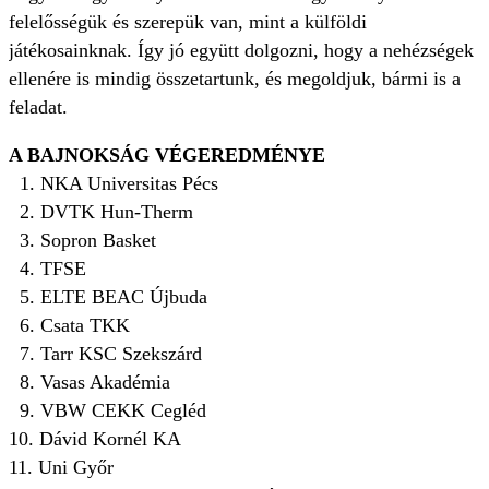
felelősségük és szerepük van, mint a külföldi
játékosainknak. Így jó együtt dolgozni, hogy a nehézségek
ellenére is mindig összetartunk, és megoldjuk, bármi is a
feladat.
A BAJNOKSÁG VÉGEREDMÉNYE
1. NKA Universitas Pécs
2. DVTK Hun-Therm
3. Sopron Basket
4. TFSE
5. ELTE BEAC Újbuda
6. Csata TKK
7. Tarr KSC Szekszárd
8. Vasas Akadémia
9. VBW CEKK Cegléd
10. Dávid Kornél KA
11. Uni Győr