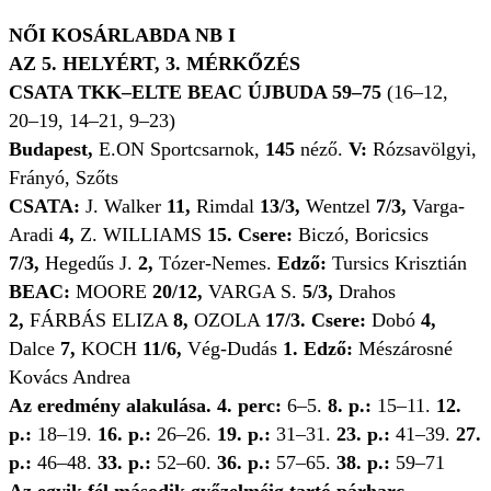
NŐI KOSÁRLABDA NB I
AZ 5. HELYÉRT, 3. MÉRKŐZÉS
CSATA TKK
–
ELTE BEAC ÚJBUDA 59
–75
(16–12,
20–19, 14–21, 9–23)
Budapest,
E.ON Sportcsarnok,
145
néző.
V:
Rózsavölgyi,
Frányó, Szőts
CSATA:
J. Walker
11,
Rimdal
13/3,
Wentzel
7/3,
Varga-
Aradi
4,
Z. WILLIAMS
15. Csere:
Biczó, Boricsics
7/3,
Hegedűs J.
2,
Tózer-Nemes.
Edző:
Tursics Krisztián
BEAC:
MOORE
20/12,
VARGA S.
5/3,
Drahos
2,
FÁRBÁS ELIZA
8,
OZOLA
17/3.
Csere:
Dobó
4,
Dalce
7,
KOCH
11/6,
Vég-Dudás
1.
Edző:
Mészárosné
Kovács Andrea
Az eredmény alakulása.
4. perc:
6–5.
8. p.:
15–11.
12.
p.:
18–19.
16. p.:
26–26.
19. p.:
31–31.
23. p.:
41–39.
27.
p.:
46–48.
33. p.:
52–60.
36. p.:
57–65.
38. p.:
59–71