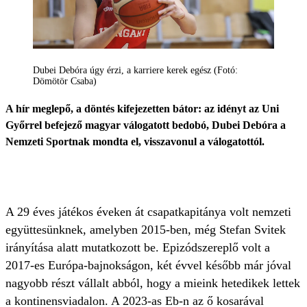
Dubei Debóra úgy érzi, a karriere kerek egész (Fotó:
Dömötör Csaba)
A hír meglepő, a döntés kifejezetten bátor: az idényt az Uni
Győrrel befejező magyar válogatott bedobó, Dubei Debóra a
Nemzeti Sportnak mondta el, visszavonul a válogatottól.
A 29 éves játékos éveken át csapatkapitánya volt nemzeti
együttesünknek, amelyben 2015-ben, még Stefan Svitek
irányítása alatt mutatkozott be. Epizódszereplő volt a
2017-es Európa-bajnokságon, két évvel később már jóval
nagyobb részt vállalt abból, hogy a mieink hetedikek lettek
a kontinensviadalon. A 2023-as Eb-n az ő kosarával