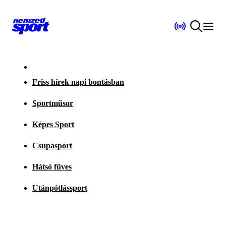
Friss hírek napi bontásban
Sportműsor
Képes Sport
Csupasport
Hátsó füves
Utánpótlássport