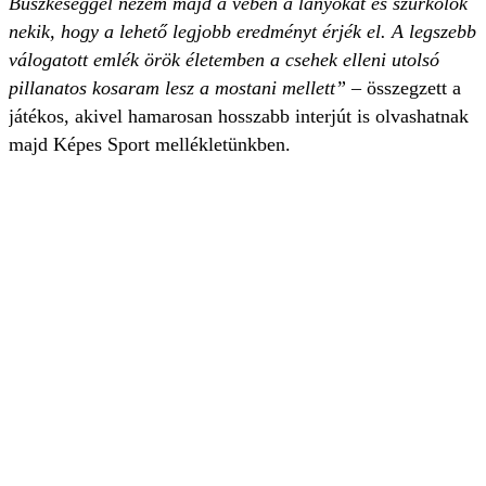
Büszkeséggel nézem majd a vébén a lányokat és szurkolok
nekik, hogy a lehető legjobb eredményt érjék el. A legszebb
válogatott emlék örök életemben a csehek elleni utolsó
pillanatos kosaram lesz a mostani mellett”
– összegzett a
játékos, akivel hamarosan hosszabb interjút is olvashatnak
majd Képes Sport mellékletünkben.