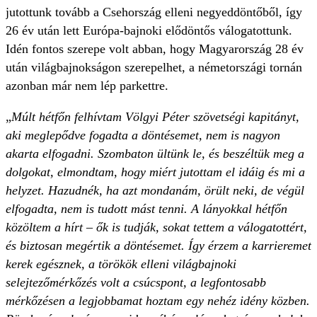
jutottunk tovább a Csehország elleni negyeddöntőből, így
26 év után lett Európa-bajnoki elődöntős válogatottunk.
Idén fontos szerepe volt abban, hogy Magyarország 28 év
után világbajnokságon szerepelhet, a németországi tornán
azonban már nem lép parkettre.
„
Múlt hétfőn felhívtam Völgyi Péter szövetségi kapitányt,
aki meglepődve fogadta a döntésemet, nem is nagyon
akarta elfogadni. Szombaton ültünk le, és beszéltük meg a
dolgokat, elmondtam, hogy miért jutottam el idáig és mi a
helyzet. Hazudnék, ha azt mondanám, örült neki, de végül
elfogadta, nem is tudott mást tenni. A lányokkal hétfőn
közöltem a hírt – ők is tudják, sokat tettem a válogatottért,
és biztosan megértik a döntésemet. Így érzem a karrieremet
kerek egésznek, a törökök elleni világbajnoki
selejtezőmérkőzés volt a csúcspont, a legfontosabb
mérkőzésen a legjobbamat hoztam egy nehéz idény közben.