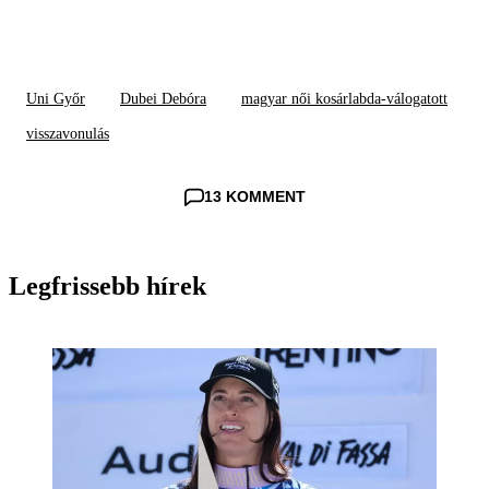
Uni Győr
Dubei Debóra
magyar női kosárlabda-válogatott
visszavonulás
13 KOMMENT
Legfrissebb hírek