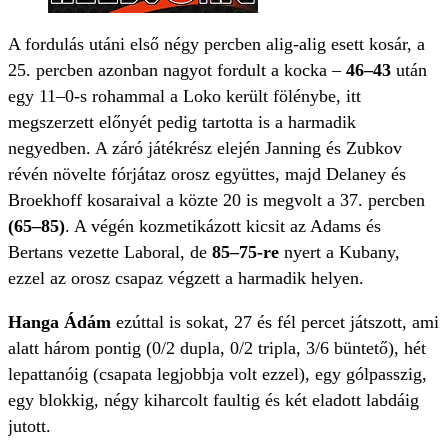
A fordulás utáni első négy percben alig-alig esett kosár, a
25. percben azonban nagyot fordult a kocka –
46–43
után
egy 11–0-s rohammal a Loko került fölénybe, itt
megszerzett előnyét pedig tartotta is a harmadik
negyedben. A záró játékrész elején Janning és Zubkov
révén növelte fórjátaz orosz együttes, majd Delaney és
Broekhoff kosaraival a közte 20 is megvolt a 37. percben
(65–85)
. A végén kozmetikázott kicsit az Adams és
Bertans vezette Laboral, de
85–75-re
nyert a Kubany,
ezzel az orosz csapaz végzett a harmadik helyen.
Hanga Ádám
ezúttal is sokat, 27 és fél percet játszott, ami
alatt három pontig (0/2 dupla, 0/2 tripla, 3/6 büntető), hét
lepattanóig (csapata legjobbja volt ezzel), egy gólpasszig,
egy blokkig, négy kiharcolt faultig és két eladott labdáig
jutott.