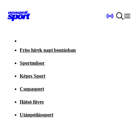
Friss hírek napi bontásban
Sportműsor
Képes Sport
Csupasport
Hátsó füves
Utánpótlássport