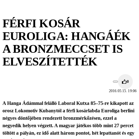
FÉRFI KOSÁR
EUROLIGA: HANGÁÉK
A BRONZMECCSET IS
ELVESZÍTETTÉK
0
2016.05.15. 19:06
A Hanga Ádámmal felálló Laboral Kutxa 85–75-re kikapott az
orosz Lokomotiv Kubanytól a férfi kosárlabda Euroliga berlini
négyes döntőjében rendezett bronzmérkőzésen, ezzel a
negyedik helyen végzett. A magyar játékos több mint 27 percet
töltött a pályán, ez idő alatt három pontot, hét lepattanót és egy