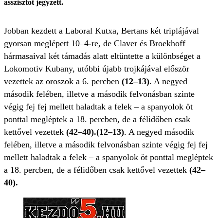
asszisztot jegyzett.
Jobban kezdett a Laboral Kutxa, Bertans két triplájával
gyorsan meglépett 10–4-re, de Claver és Broekhoff
hármasaival két támadás alatt eltüntette a különbséget a
Lokomotiv Kubany, utóbbi újabb trojkájával először
vezettek az oroszok a 6. percben
(12–13)
. A negyed
második felében, illetve a második felvonásban szinte
végig fej fej mellett haladtak a felek – a spanyolok öt
ponttal megléptek a 18. percben, de a félidőben csak
kettővel vezettek
(42–40).
(12–13)
. A negyed második
felében, illetve a második felvonásban szinte végig fej fej
mellett haladtak a felek – a spanyolok öt ponttal megléptek
a 18. percben, de a félidőben csak kettővel vezettek
(42–
40).