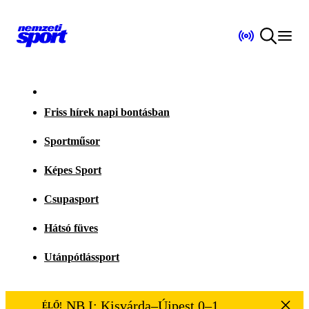
Friss hírek napi bontásban
Sportműsor
Képes Sport
Csupasport
Hátsó füves
Utánpótlássport
NB I: Kisvárda–Újpest 0–1
ÉLŐ!