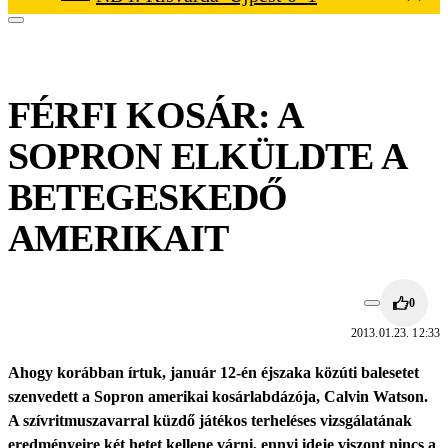
FÉRFI KOSÁR: A
SOPRON ELKÜLDTE A
BETEGESKEDŐ
AMERIKAIT
0
2013.01.23. 12:33
Ahogy korábban írtuk, január 12-én éjszaka közúti balesetet
szenvedett a Sopron amerikai kosárlabdázója, Calvin Watson.
A szívritmuszavarral küzdő játékos terheléses vizsgálatának
eredményeire két hetet kellene várni, ennyi ideje viszont nincs a