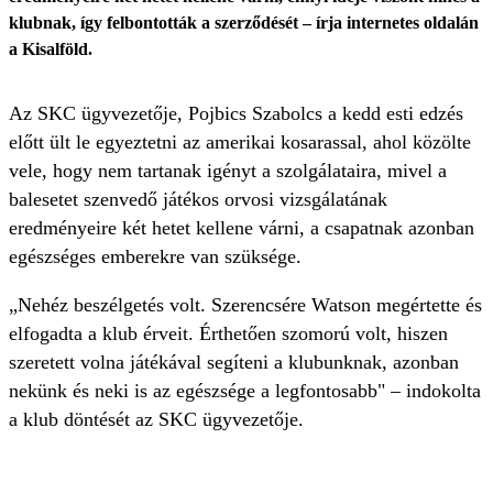
klubnak, így felbontották a szerződését – írja internetes oldalán
a Kisalföld.
Az SKC ügyvezetője, Pojbics Szabolcs a kedd esti edzés
előtt ült le egyeztetni az amerikai kosarassal, ahol közölte
vele, hogy nem tartanak igényt a szolgálataira, mivel a
balesetet szenvedő játékos orvosi vizsgálatának
eredményeire két hetet kellene várni, a csapatnak azonban
egészséges emberekre van szüksége.
„Nehéz beszélgetés volt. Szerencsére Watson megértette és
elfogadta a klub érveit. Érthetően szomorú volt, hiszen
szeretett volna játékával segíteni a klubunknak, azonban
nekünk és neki is az egészsége a legfontosabb" – indokolta
a klub döntését az SKC ügyvezetője.