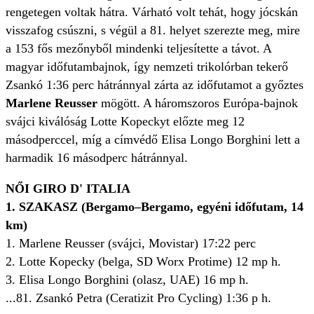
rengetegen voltak hátra. Várható volt tehát, hogy jócskán
visszafog csúszni, s végül a 81. helyet szerezte meg, mire
a 153 fős mezőnyből mindenki teljesítette a távot. A
magyar időfutambajnok, így nemzeti trikolórban tekerő
Zsankó 1:36 perc hátránnyal zárta az időfutamot a győztes
Marlene Reusser
mögött. A háromszoros Európa-bajnok
svájci kiválóság Lotte Kopeckyt előzte meg 12
másodperccel, míg a címvédő Elisa Longo Borghini lett a
harmadik 16 másodperc hátránnyal.
NŐI GIRO D' ITALIA
1. SZAKASZ (Bergamo–Bergamo, egyéni időfutam, 14
km)
1. Marlene Reusser (svájci, Movistar) 17:22 perc
2. Lotte Kopecky (belga, SD Worx Protime) 12 mp h.
3. Elisa Longo Borghini (olasz, UAE) 16 mp h.
...81. Zsankó Petra (Ceratizit Pro Cycling) 1:36 p h.