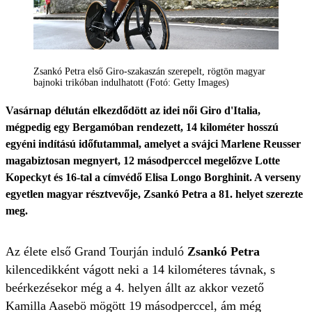
Zsankó Petra első Giro-szakaszán szerepelt, rögtön magyar
bajnoki trikóban indulhatott (Fotó: Getty Images)
Vasárnap délután elkezdődött az idei női Giro d'Italia,
mégpedig egy Bergamóban rendezett, 14 kilométer hosszú
egyéni indítású időfutammal, amelyet a svájci Marlene Reusser
magabiztosan megnyert, 12 másodperccel megelőzve Lotte
Kopeckyt és 16-tal a címvédő Elisa Longo Borghinit. A verseny
egyetlen magyar résztvevője, Zsankó Petra a 81. helyet szerezte
meg.
Az élete első Grand Tourján induló
Zsankó Petra
kilencedikként vágott neki a 14 kilométeres távnak, s
beérkezésekor még a 4. helyen állt az akkor vezető
Kamilla Aasebö mögött 19 másodperccel, ám még