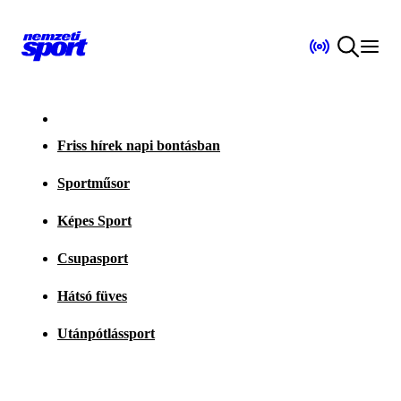
Friss hírek napi bontásban
Sportműsor
Képes Sport
Csupasport
Hátsó füves
Utánpótlássport