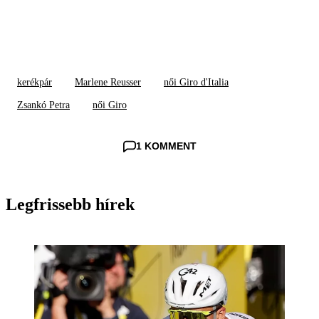
kerékpár
Marlene Reusser
női Giro d'Italia
Zsankó Petra
női Giro
1 KOMMENT
Legfrissebb hírek