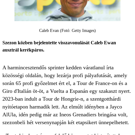
Caleb Evan (Fotó: Getty Images)
Szezon közben bejelentette visszavonulását Caleb Ewan
ausztrál kerékpáros.
A harmincesztendős sprinter kedden váratlanul írta
közösségi oldalán, hogy lezárja profi pályafutását, amely
során 65 profi győzelmet ért el, a Tour de France-on és a
Giro d'Italián öt-öt, a Vuelta a Espanán egy szakaszt nyert.
2023-ban indult a Tour de Hongrie-n, a szentgotthárdi
nyitóetapon harmadik lett. Az elmúlt idényben a Jayco
AlUla, idén pedig már az Ineos Grenadiers bringása volt,
szezonbeli hét versenynapján két etapsikert ünnepelhetett.