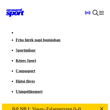
Friss hírek napi bontásban
Sportműsor
Képes Sport
Csupasport
Hátsó füves
Utánpótlássport
NB I: Vasas–Zalaegerszeg 0–0
ÉLŐ