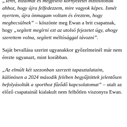
„Teret, bizalmat és megfelelő környezetet biztosítottak
ahhoz, hogy újra felfedezzem, mire vagyok képes. Ismét
nyertem, újra önmagam voltam és éreztem, hogy
megbecsülnek”
– köszönte meg Ewan a brit csapatnak,
hogy
„segített megírni ezt az utolsó fejezetet úgy, ahogy
szerettem volna, segített méltósággal távozni”.
Saját bevallása szerint ugyanakkor győzelmeinél már nem
érezte ugyanazt, mint korábban.
„Az elmúlt két szezonban szerzett tapasztalataim,
különösen a 2024 második felében begyűjtöttek jelentősen
befolyásolták a sporthoz fűződő kapcsolatomat”
– utalt az
előző csapatainál kialakult nem felhőtlen viszonyra Ewan.