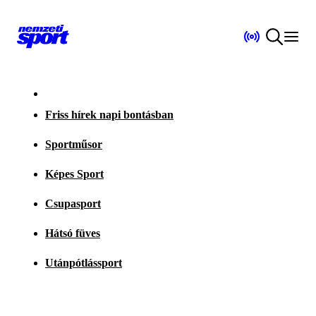
Friss hírek napi bontásban
Sportműsor
Képes Sport
Csupasport
Hátsó füves
Utánpótlássport