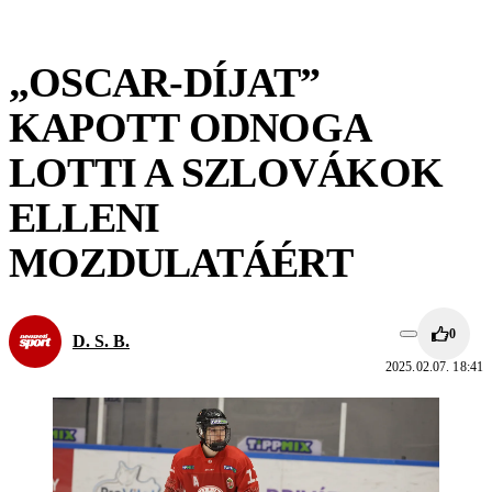
„OSCAR-DÍJAT”
KAPOTT ODNOGA
LOTTI A SZLOVÁKOK
ELLENI
MOZDULATÁÉRT
0
D. S. B.
2025.02.07. 18:41