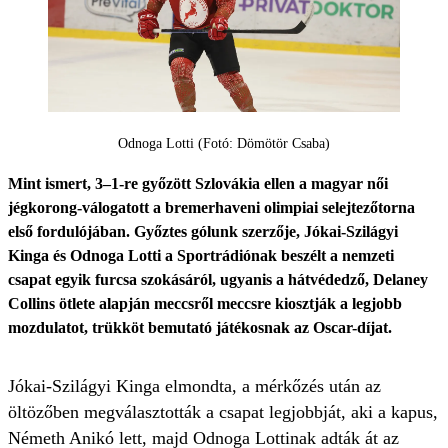
Odnoga Lotti (Fotó: Dömötör Csaba)
Mint ismert, 3–1-re győzött Szlovákia ellen a magyar női
jégkorong-válogatott a bremerhaveni olimpiai selejtezőtorna
első fordulójában. Győztes gólunk szerzője, Jókai-Szilágyi
Kinga és Odnoga Lotti a Sportrádiónak beszélt a nemzeti
csapat egyik furcsa szokásáról, ugyanis a hátvédedző, Delaney
Collins ötlete alapján meccsről meccsre kiosztják a legjobb
mozdulatot, trükköt bemutató játékosnak az Oscar-díjat.
Jókai-Szilágyi Kinga elmondta, a mérkőzés után az
öltözőben megválasztották a csapat legjobbját, aki a kapus,
Németh Anikó lett, majd Odnoga Lottinak adták át az