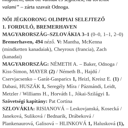
valami”
– zárta szavait Odnoga.
NŐI JÉGKORONG OLIMPIAI SELEJTEZŐ
1. FORDULÓ, BREMERHAVEN
MAGYARORSZÁG–SZLOVÁKIA 3–1
(0–0, 1–1, 2–0)
Bremerhaven, 494
néző.
V:
Mantha, McKenna
(mindketten kanadaiak), Cheyroux (francia), Zach
(kanadai)
MAGYARORSZÁG:
NÉMETH A. – Baker, Odnoga /
Kiss-Simon, MAYER
(2)
/ Németh B., Hajdú /
Cservjacsenko – Garát-Gasparics
1,
Heizl, Kreisz E.
(1)
/
Dabasi, HUSZÁK
1,
Seregély Míra / Pázmándi, Leidt,
Metzler / Williams H., Horváth I., Jókai-Szilágyi
1.
Szövetségi kapitány:
Pat Cortina
SZLOVÁKIA:
RISIANOVÁ – Leskovjanská, Kosecká /
Janeková, Suliková / Bednarik, Drábeková /
Plankenaurová, Galisová – HLINKOVÁ
1,
Halusková
(1),