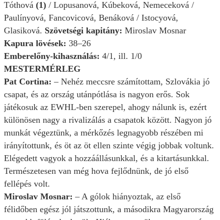
Tóthová
(1)
/ Lopusanová, Kúbeková, Nemeceková /
Paulínyová, Fancovicová, Benáková / Istocyová,
Glasiková.
Szövetségi kapitány:
Miroslav Mosnar
Kapura lövések:
38–26
Emberelőny-kihasználás:
4/1, ill. 1/0
MESTERMÉRLEG
Pat Cortina:
– Nehéz meccsre számítottam, Szlovákia jó
csapat, és az ország utánpótlása is nagyon erős. Sok
játékosuk az EWHL-ben szerepel, ahogy nálunk is, ezért
különösen nagy a rivalizálás a csapatok között. Nagyon jó
munkát végeztünk, a mérkőzés legnagyobb részében mi
irányítottunk, és öt az öt ellen szinte végig jobbak voltunk.
Elégedett vagyok a hozzáállásunkkal, és a kitartásunkkal.
Természetesen van még hova fejlődnünk, de jó első
fellépés volt.
Miroslav Mosnar:
– A gólok hiányoztak, az első
félidőben egész jól játszottunk, a másodikra Magyarország