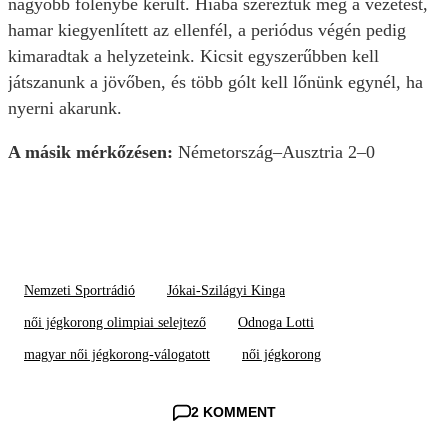
nagyobb fölénybe került. Hiába szereztük meg a vezetést,
hamar kiegyenlített az ellenfél, a periódus végén pedig
kimaradtak a helyzeteink. Kicsit egyszerűbben kell
játszanunk a jövőben, és több gólt kell lőnünk egynél, ha
nyerni akarunk.
A másik mérkőzésen:
Németország–Ausztria 2–0
Nemzeti Sportrádió
Jókai-Szilágyi Kinga
női jégkorong olimpiai selejtező
Odnoga Lotti
magyar női jégkorong-válogatott
női jégkorong
2 KOMMENT