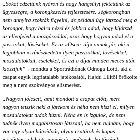
„Sokat edzettünk nyáron és nagy hangsúlyt fektettünk az
ügyességre, a korongkezelés fejlesztésére. Jégkorongban
nem annyira szokták figyelni, de például úgy játszod meg a
korongot, hogy balra nézel és jobbra adod, hogy kijátszd
az ellenfeled a mozgásoddal, azaz hogy hogyan adod el a
passzokat, lövéseket. Ez az »Oscar-díj« annak jár, aki a
legjobban »színészkedett« ilyen passzokkal, lövésekkel,
mozdulatokkal, cselekkel, és ezt a díjat minden meccs után
kiosztjuk”
– mondta a Sportrádiónak Odnoga Lotti, aki a
csapat egyik legfiatalabb játékosától, Hajdú Lilitől örökölte
meg a nem szokványos elismerést.
„Nagyon jólesett, amit mondott a csapat előtt, mert
nagyon tetszik neki a játékom és néha nem hiszi el, milyen
mozdulatokat tudok húzni. Néha én is izgulok, de nem
tudnék ilyen magabiztosan játszani, ha nem tudnám, hogy
van egy olyan hátvédpár, olyan csatárok és kapus
mögöttem, akik ott vannak és segítenek, ha történik