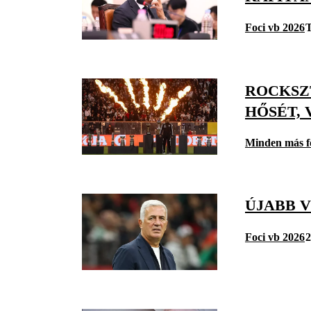
Foci vb 2026
T
ROCKSZ
HŐSÉT, 
Minden más f
ÚJABB 
Foci vb 2026
2