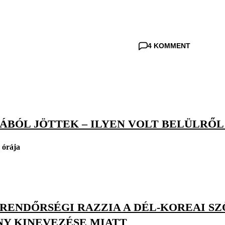
4 KOMMENT
BÓL JÖTTEK – ILYEN VOLT BELÜLRŐL 
 órája
: RENDŐRSÉGI RAZZIA A DÉL-KOREAI S
NY KINEVEZÉSE MIATT