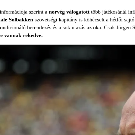
információja szerint a
norvég válogatott
több játékosánál inf
aale Solbakken
szövetségi kapitány is köhécselt a hétfői sajt
ondicionáló berendezés és a sok utazás az oka. Csak Jörgen St
e vannak rekedve.