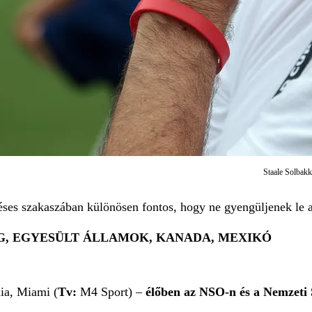
Staale Solbakk
éses szakaszában különösen fontos, hogy ne gyengüljenek le a
, EGYESÜLT ÁLLAMOK, KANADA, MEXIKÓ
ia, Miami (
Tv:
M4 Sport) –
élőben az NSO-n és a Nemzeti