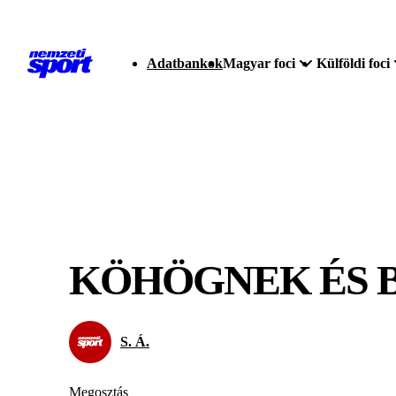
Adatbankok
Magyar foci
Külföldi foci
KÖHÖGNEK ÉS 
S. Á.
Megosztás