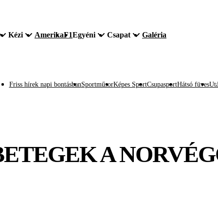
Kézi
Amerika
F1
Egyéni
Csapat
Galéria
Friss hírek napi bontásban
Sportműsor
Képes Sport
Csupasport
Hátsó füves
Utá
BETEGEK A NORVÉ