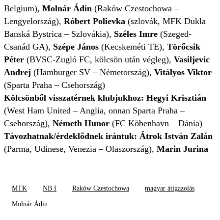
Belgium),
Molnár Ádin
(Raków Czestochowa –
Lengyelország),
Róbert Polievka
(szlovák, MFK Dukla
Banská Bystrica – Szlovákia),
Széles Imre
(Szeged-
Csanád GA),
Szépe János
(Kecskeméti TE),
Törőcsik
Péter
(BVSC-Zugló FC, kölcsön után végleg),
Vasiljevic
Andrej
(Hamburger SV – Németország),
Vitályos Viktor
(Sparta Praha – Csehország)
Kölcsönből visszatérnek klubjukhoz: Hegyi Krisztián
(West Ham United – Anglia, onnan Sparta Praha –
Csehország),
Németh Hunor
(FC Köbenhavn – Dánia)
Távozhatnak/érdeklődnek irántuk: Átrok István Zalán
(Parma, Udinese, Venezia – Olaszország),
Marin Jurina
MTK
NB I
Raków Czestochowa
magyar átigazolás
Molnár Ádin