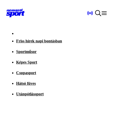
Friss hírek napi bontásban
Sportműsor
Képes Sport
Csupasport
Hátsó füves
Utánpótlássport