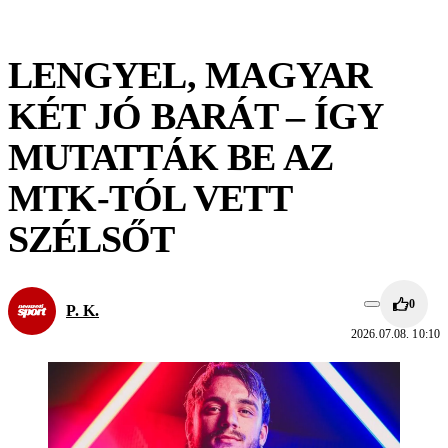
LENGYEL, MAGYAR
KÉT JÓ BARÁT – ÍGY
MUTATTÁK BE AZ
MTK-TÓL VETT
SZÉLSŐT
0
P. K.
2026.07.08. 10:10