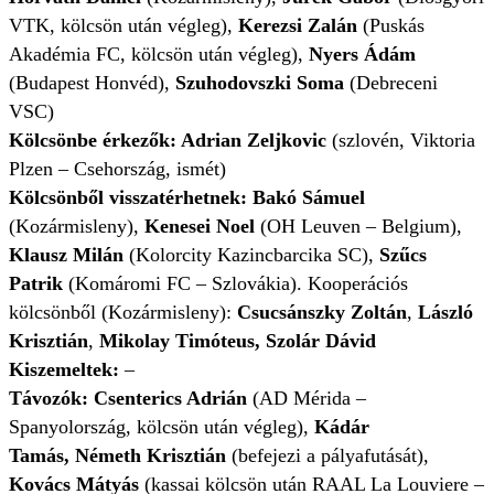
VTK, kölcsön után végleg),
Kerezsi Zalán
(Puskás
Akadémia FC, kölcsön után végleg),
Nyers Ádám
(Budapest Honvéd),
Szuhodovszki Soma
(Debreceni
VSC)
Kölcsönbe érkezők:
Adrian Zeljkovic
(szlovén, Viktoria
Plzen – Csehország, ismét)
Kölcsönből visszatérhetnek: Bakó Sámuel
(Kozármisleny),
Kenesei Noel
(OH Leuven – Belgium),
Klausz Milán
(Kolorcity Kazincbarcika SC),
Szűcs
Patrik
(Komáromi FC – Szlovákia). Kooperációs
kölcsönből (Kozármisleny):
Csucsánszky Zoltán
,
László
Krisztián
,
Mikolay Timóteus, Szolár Dávid
Kiszemeltek:
–
Távozók: Csenterics Adrián
(AD Mérida –
Spanyolország, kölcsön után végleg),
Kádár
Tamás, Németh Krisztián
(befejezi a pályafutását),
Kovács Mátyás
(kassai kölcsön után RAAL La Louviere –