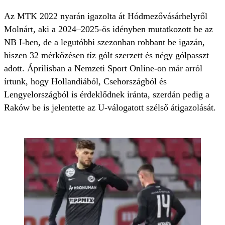
Az MTK 2022 nyarán igazolta át Hódmezővásárhelyről
Molnárt, aki a 2024–2025-ös idényben mutatkozott be az
NB I-ben, de a legutóbbi szezonban robbant be igazán,
hiszen 32 mérkőzésen tíz gólt szerzett és négy gólpasszt
adott. Áprilisban a Nemzeti Sport Online-on már arról
írtunk, hogy Hollandiából, Csehországból és
Lengyelországból is érdeklődnek iránta, szerdán pedig a
Raków be is jelentette az U-válogatott szélső átigazolását.