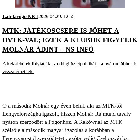
Labdarúgó NB I
2026.04.29. 12:55
MTK: JÁTÉKOSCSERE IS JÖHET A
DVTK-VAL; EZEK A KLUBOK FIGYELIK
MOLNÁR ÁDINT – NS-INFÓ
A kék-fehérek folytatják az eddigi üzletpolitikát – a nyáron többen is
visszatérhetnek.
Ő a második Molnár egy éven belül, aki az MTK-tól
Lengyelországba igazolt, hiszen Molnár Rajmund tavaly
nyáron szerződött a Pogonhoz. A Rakównál az MTK
szélsője a második magyar igazolás a korábban a
Ferencvárostól szerződtetett, azóta pedig Csehországba