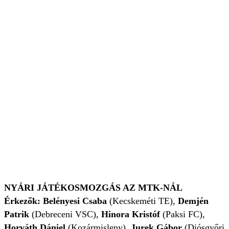
NYÁRI JÁTÉKOSMOZGÁS AZ MTK-NÁL
Érkezők:
Belényesi Csaba
(Kecskeméti TE),
Demjén
Patrik
(Debreceni VSC),
Hinora Kristóf
(Paksi FC),
Horváth Dániel
(Kozármisleny),
Jurek Gábor
(Diósgyőri