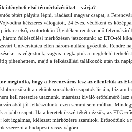
zák idénybeli első tétmérkőzésüket – várja?
elentős tétért pályára lépni, ráadásul magyar csapat, a Ferencv
Vojvodina kétszeres válogatott, 24 éves, védőként és középpál
 párharc első, csütörtökön Újvidéken rendezendő felvonásáról.
, három felkészülési mérkőzésen játszottunk: az ETO-tól kika
svári Universitatea ellen három-nullára győztünk. Rendre nap
éseket is végeztünk, vagyis megkaptuk a megfelelő terhelést. 
hétig pihenhettem, majd a felkészülési találkozók után tíz napi
or megtudta, hogy a Ferencváros lesz az ellenfelük az E
lubra szűkült a nekünk sorsolható csapatok listája, bíztam b
 nem kell messzire utaznunk, másrészt kiváló erőfelmérő lesz
cvárosból jól felkészülünk, ezen semmi sem múlhat. Mindegy
ik a jobb csapat. Ha a keretek összértékét nézzük, az FTC er
: két izgalmas, kiélezett mérkőzésre számítok. Erősödtünk a 
nk szerezni a budapesti visszavágóra.