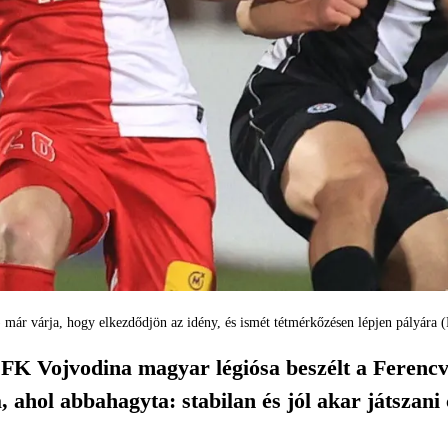
 már várja, hogy elkezdődjön az idény, és ismét tétmérkőzésen lépjen pályára
 FK Vojvodina magyar légiósa beszélt a Ferencvá
á, ahol abbahagyta: stabilan és jól akar játszani