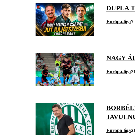
DUPLA 
Európa-liga
7
NAGY Á
Európa-liga
2
BORBÉL
JAVULN
Európa-liga
2