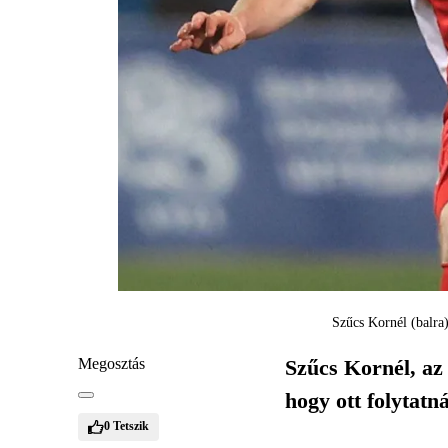
Szűcs Kornél (balra)
Megosztás
Szűcs Kornél, az
hogy ott folytatn
0
Tetszik