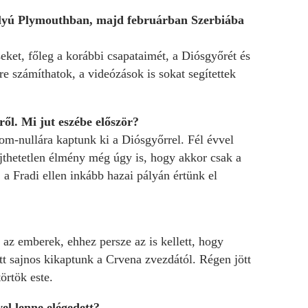
ztályú Plymouthban, majd februárban Szerbiába
et, főleg a korábbi csapataimét, a Diósgyőrét és
re számíthatok, a videózások is sokat segítettek
iről. Mi jut eszébe először?
om-nullára kaptunk ki a Diósgyőrrel. Fél évvel
ejthetetlen élmény még úgy is, hogy akkor csak a
a Fradi ellen inkább hazai pályán értünk el
az emberek, ehhez persze az is kellett, hogy
t sajnos kikaptunk a Crvena zvezdától. Régen jött
örtök este.
ivel lenne elégedett?