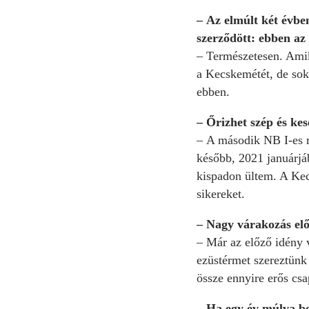
– Az elmúlt két évbe
szerződött: ebben a
– Természetesen. Amik
a Kecskemétét, de soks
ebben.
– Őrizhet szép és ke
– A második NB I-es m
később, 2021 januárjáb
kispadon ültem. A Kecs
sikereket.
– Nagy várakozás el
– Már az előző idény 
ezüstérmet szereztünk
össze ennyire erős csa
– Ha egy év múlva b