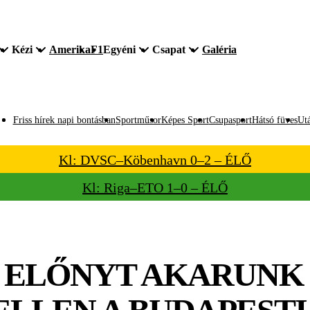
Kézi
Amerika
F1
Egyéni
Csapat
Galéria
Friss hírek napi bontásban
Sportműsor
Képes Sport
Csupasport
Hátsó füves
Utá
Kl: DVSC–Köbenhavn 0–2 – ÉLŐ
Kl: Riga–ETO 1–0 – ÉLŐ
 ELŐNYT AKARUNK 