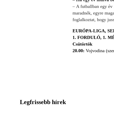
– A futballban egy év
maradnék, egyre magab
foglalkoztat, hogy jus
EURÓPA-LIGA, S
1. FORDULÓ, 1. 
Csütörtök
20.00:
Vojvodina (sze
Legfrissebb hírek