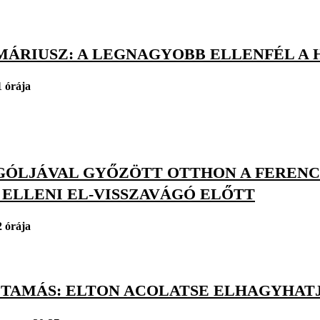
MÁRIUSZ: A LEGNAGYOBB ELLENFÉL A 
1 órája
GÓLJÁVAL GYŐZÖTT OTTHON A FERENC
 ELLENI EL-VISSZAVÁGÓ ELŐTT
2 órája
 TAMÁS: ELTON ACOLATSE ELHAGYHAT