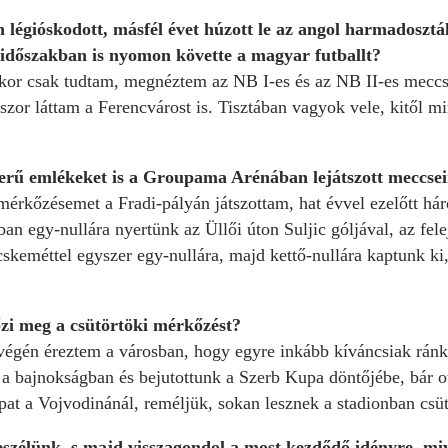
n légióskodott, másfél évet húzott le az angol harmados
z időszakban is nyomon követte a magyar futballt?
or csak tudtam, megnéztem az NB I-es és az NB II-es meccsek
zor láttam a Ferencvárost is. Tisztában vagyok vele, kitől mi
serű emlékeket is a Groupama Arénában lejátszott meccse
érkőzésemet a Fradi-pályán játszottam, hat évvel ezelőtt hár
an egy-nullára nyertünk az Üllői úton Suljic góljával, az fel
keméttel egyszer egy-nullára, majd kettő-nullára kaptunk ki, 
őzi meg a csütörtöki mérkőzést?
végén éreztem a városban, hogy egyre inkább kíváncsiak ránk 
 a bajnokságban és bejutottunk a Szerb Kupa döntőjébe, bár ot
pat a Vojvodinánál, reméljük, sokan lesznek a stadionban csüt
eszélünk, s majd visszagondol a most kezdődő idényre, m