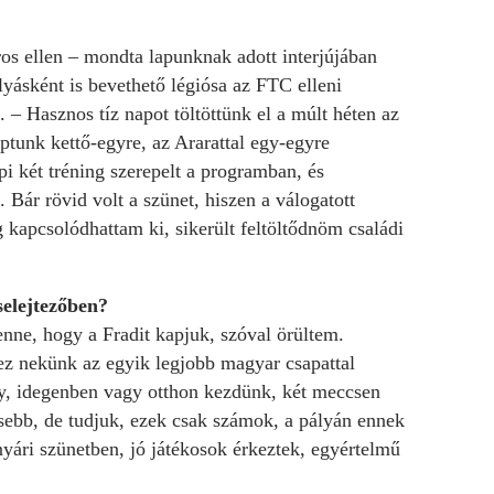
áros ellen – mondta lapunknak adott interjújában
yásként is bevethető légiósa az FTC elleni
 – Hasznos tíz napot töltöttünk el a múlt héten az
ptunk kettő-egyre, az Ararattal egy-egyre
i két tréning szerepelt a programban, és
Bár rövid volt a szünet, hiszen a válogatott
g kapcsolódhattam ki, sikerült feltöltődnöm családi
l-selejtezőben?
enne, hogy a Fradit kapjuk, szóval örültem.
 ez nekünk az egyik legjobb magyar csapattal
, idegenben vagy otthon kezdünk, két meccsen
ősebb, de tudjuk, ezek csak számok, a pályán ennek
nyári szünetben, jó játékosok érkeztek, egyértelmű