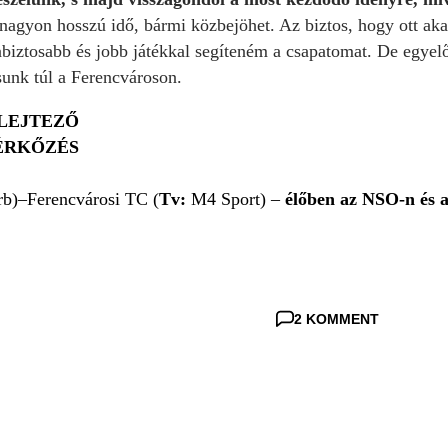
 nagyon hosszú idő, bármi közbejöhet. Az biztos, hogy ott aka
iztosabb és jobb játékkal segíteném a csapatomat. De egyelő
sunk túl a Ferencvároson.
ELEJTEZŐ
MÉRKŐZÉS
rb)–Ferencvárosi TC (
Tv:
M4 Sport) –
élőben az NSO-n és 
2 KOMMENT