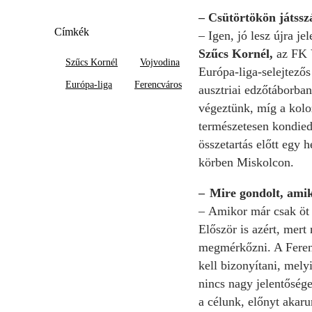
– Csütörtökön játss
Címkék
– Igen, jó lesz újra j
Szűcs Kornél,
az FK 
Szűcs Kornél
Vojvodina
Európa-liga-selejtezős
Európa-liga
Ferencváros
ausztriai edzőtáborban
végeztünk, míg a koloz
természetesen kondiedz
összetartás előtt egy 
körben Miskolcon.
– Mire gondolt, amik
– Amikor már csak öt k
Először is azért, mert
megmérkőzni. A Feren
kell bizonyítani, mely
nincs nagy jelentősége
a célunk, előnyt akaru