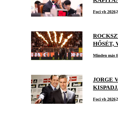
Foci vb 2026
2
ROCKSZ
HŐSÉT, 
Minden más f
JORGE V
KISPAD
Foci vb 2026
2