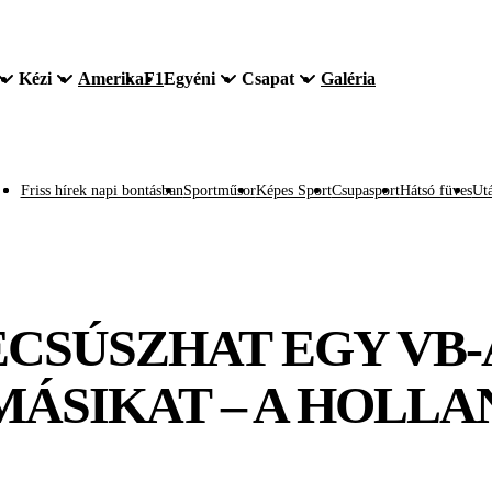
Kézi
Amerika
F1
Egyéni
Csapat
Galéria
Friss hírek napi bontásban
Sportműsor
Képes Sport
Csupasport
Hátsó füves
Utá
ECSÚSZHAT EGY VB-
MÁSIKAT – A HOLL