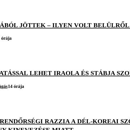
BÓL JÖTTEK – ILYEN VOLT BELÜLRŐL 
 órája
ATÁSSAL LEHET IRAOLA ÉS STÁBJA SZ
úgás
14 órája
: RENDŐRSÉGI RAZZIA A DÉL-KOREAI S
NY KINEVEZÉSE MIATT