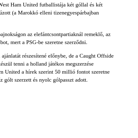
West Ham United futballistája két góllal és két
súzott (a Marokkó elleni tizenegyespárbajban
bajnokságon az elefántcsontpartiaknál remeklő, az
lubot, mert a PSG-be szeretne szerződni.
ajánlatát részesítené előnybe, de a Caught Offside
 készül tenni a holland játékos megszerzése
United a hírek szerint 50 millió fontot szeretne
z gólt szerzett és nyolc gólpasszt adott.