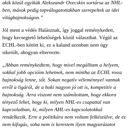
akik közül egyikük Alekszandr Ovecskin sortársa az NHL-
ben, mások pedig topválogatottakban szerepeltek az idei
világbajnokságon.”
Jól ment a védés Halásznak, így joggal reménykedett,
hogy kecsegtető lehetőségek közül választhat. Végül az
ECHL-ben kötött ki, ez a kaland azonban nem úgy
sikerült, ahogyan eltervezte.
„Abban reménykedtem, hogy mivel megálltam a helyem,
sokkal jobb opcióim lehetnek, nem mintha az ECHL rossz
bajnokság lenne, sőt. Sokan negatív véleménnyel vannak
erről a ligáról, de a hoki nagyon jó ott is, kompetitív a
bajnokság. Arra viszont nem számítottam, hogy ekkora
tényező lehet, hogy ki, milyen NHL-es csapattal van
kapcsolatban, ki, milyen AHL-es kapcsolatokkal
rendelkezik. Erre a politikára nem voltam felkészülve, de ez
nem kifogás, soha nem is kerestem ilyen magyarázatot