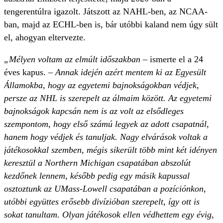
tengerentúlra igazolt. Játszott az NAHL-ben, az NCAA-
ban, majd az ECHL-ben is, bár utóbbi kaland nem úgy sült
el, ahogyan eltervezte.
„Mélyen voltam az elmúlt időszakban
– ismerte el a 24
éves kapus. –
Annak idején azért mentem ki az Egyesült
Államokba, hogy az egyetemi bajnokságokban védjek,
persze az NHL is szerepelt az álmaim között. Az egyetemi
bajnokságok kapcsán nem is az volt az elsődleges
szempontom, hogy első számú legyek az adott csapatnál,
hanem hogy védjek és tanuljak. Nagy elvárások voltak a
játékosokkal szemben, mégis sikerült több mint két idényen
keresztül a Northern Michigan csapatában abszolút
kezdőnek lennem, később pedig egy másik kapussal
osztoztunk az UMass-Lowell csapatában a pozíciónkon,
utóbbi együttes erősebb divízióban szerepelt, így ott is
sokat tanultam. Olyan játékosok ellen védhettem egy évig,