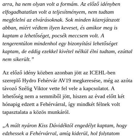
arra, ha nem olyan volt a formám. Az előző idényben
elfogadhatatlan volt a teljesítményem, nem tudtam
megfelelni az elvárásoknak. Sok minden közrejátszott
abban, miért védtem ilyen keveset, és amikor meg is
kaptam a lehetőséget, pocsék meccsem volt. A
tengerentúlon mindenhol egy bizonyítási lehetőséget
kaptam, de eddig ezekkel kivétel nélkül élni tudtam, ezúttal
nem sikerült.”
Az előző idény közben azonban jött az ICEHL-ben
szereplő Hydro Fehérvár AV19 megkeresése, még az azóta
távozó Szélig Viktor vette fel vele a kapcsolatot. A
lehetőség nem a semmiből jött, hiszen az évad előtt két
hónapig edzett a Fehérvárral, így mindkét félnek volt
tapasztalata a közös munkáról.
„A múlt nyáron Kiss Dávidéktól engedélyt kaptam, hogy
edzhessek a Fehérvárral, amíg kiderül, hol folytatom