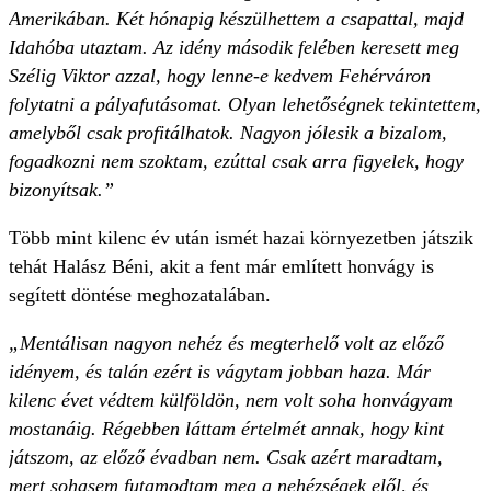
Amerikában. Két hónapig készülhettem a csapattal, majd
Idahóba utaztam. Az idény második felében keresett meg
Szélig Viktor azzal, hogy lenne-e kedvem Fehérváron
folytatni a pályafutásomat. Olyan lehetőségnek tekintettem,
amelyből csak profitálhatok. Nagyon jólesik a bizalom,
fogadkozni nem szoktam, ezúttal csak arra figyelek, hogy
bizonyítsak.”
Több mint kilenc év után ismét hazai környezetben játszik
tehát Halász Béni, akit a fent már említett honvágy is
segített döntése meghozatalában.
„Mentálisan nagyon nehéz és megterhelő volt az előző
idényem, és talán ezért is vágytam jobban haza. Már
kilenc évet védtem külföldön, nem volt soha honvágyam
mostanáig. Régebben láttam értelmét annak, hogy kint
játszom, az előző évadban nem. Csak azért maradtam,
mert sohasem futamodtam meg a nehézségek elől, és