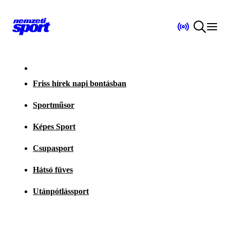
Friss hírek napi bontásban
Sportműsor
Képes Sport
Csupasport
Hátsó füves
Utánpótlássport