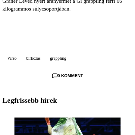
Gráner Levéd nyert aranyérmet a Gi grappling férfi 66
kilogrammos súlycsoportjában.
Varsó
birkózás
grappling
0 KOMMENT
Legfrissebb hírek