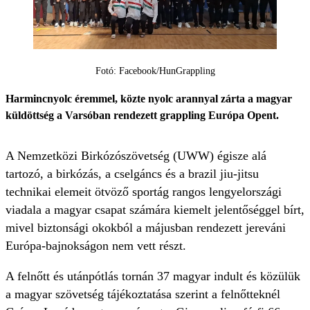
Fotó: Facebook/HunGrappling
Harmincnyolc éremmel, közte nyolc arannyal zárta a magyar
küldöttség a Varsóban rendezett grappling Európa Opent.
A Nemzetközi Birkózószövetség (UWW) égisze alá
tartozó, a birkózás, a cselgáncs és a brazil jiu-jitsu
technikai elemeit ötvöző sportág rangos lengyelországi
viadala a magyar csapat számára kiemelt jelentőséggel bírt,
mivel biztonsági okokból a májusban rendezett jereváni
Európa-bajnokságon nem vett részt.
A felnőtt és utánpótlás tornán 37 magyar indult és közülük
a magyar szövetség tájékoztatása szerint a felnőtteknél