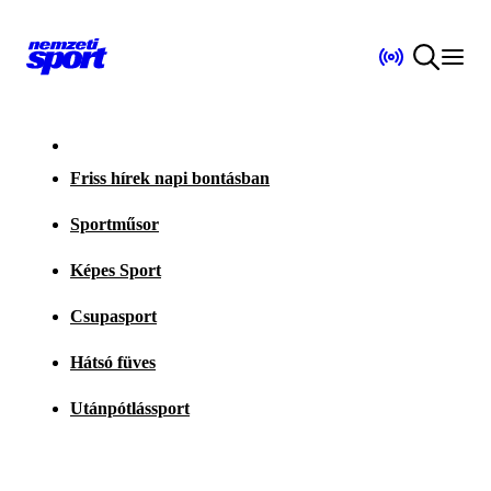
Friss hírek napi bontásban
Sportműsor
Képes Sport
Csupasport
Hátsó füves
Utánpótlássport