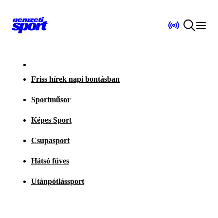
Friss hírek napi bontásban
Sportműsor
Képes Sport
Csupasport
Hátsó füves
Utánpótlássport