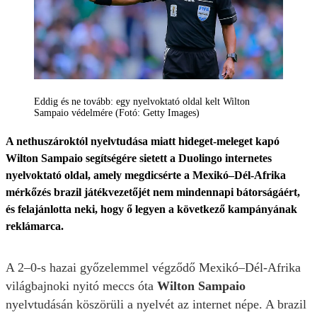
Eddig és ne tovább: egy nyelvoktató oldal kelt Wilton
Sampaio védelmére (Fotó: Getty Images)
A nethuszároktól nyelvtudása miatt hideget-meleget kapó
Wilton Sampaio segítségére sietett a Duolingo internetes
nyelvoktató oldal, amely megdicsérte a Mexikó–Dél-Afrika
mérkőzés brazil játékvezetőjét nem mindennapi bátorságáért,
és felajánlotta neki, hogy ő legyen a következő kampányának
reklámarca.
A 2–0-s hazai győzelemmel végződő Mexikó–Dél-Afrika
világbajnoki nyitó meccs óta
Wilton Sampaio
nyelvtudásán köszörüli a nyelvét az internet népe. A brazil