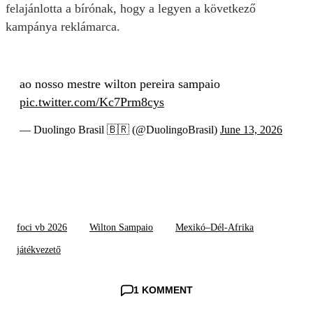
felajánlotta a bírónak, hogy a legyen a következő
kampánya reklámarca.
ao nosso mestre wilton pereira sampaio
pic.twitter.com/Kc7Prm8cys
— Duolingo Brasil 🇧🇷 (@DuolingoBrasil)
June 13, 2026
foci vb 2026
Wilton Sampaio
Mexikó–Dél-Afrika
játékvezető
1 KOMMENT