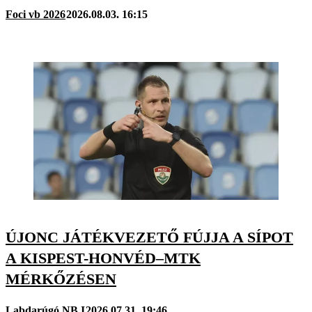
Foci vb 2026
2026.08.03. 16:15
ÚJONC JÁTÉKVEZETŐ FÚJJA A SÍPOT
A KISPEST-HONVÉD–MTK
MÉRKŐZÉSEN
Labdarúgó NB I
2026.07.31. 19:46