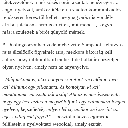
játékvezetőnek a mérkőzés során akadtak nehézségei az
angol nyelvvel, amikor ítéleteit a stadion kommunikációs
rendszerén keresztül kellett megmagyaráznia – a dél-
afrikai játékosok nem is értették, mit mond –, s egyre-
másra születtek a bírót gúnyoló mémek.
A Duolingo azonban védelmébe vette Sampaiót, felhívva a
rajta élcelődők figyelmét arra, mekkora bátorság kell
ahhoz, hogy több milliárd ember füle hallatára beszéljen
olyan nyelven, amely nem az anyanyelve.
„Még nekünk is, akik nagyon szeretünk viccelődni, meg
kell állnunk egy pillanatra, és komolyan ki kell
mondanunk: micsoda bátorság! Ahhoz is merészség kell,
hogy egy értekezleten megszólaljunk egy számunkra idegen
nyelven, képzeljétek, milyen lehet, amikor szó szerint az
egész világ rád figyel!”
– posztolta közösségimédia-
felületein a nyelvoktató weboldal, amely ezután