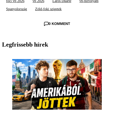
foci vb 2026
vb 2026
Laros Duarte
vb-hírfolyam
Spanyolország
Zöld-foki szigetek
0 KOMMENT
Legfrissebb hírek