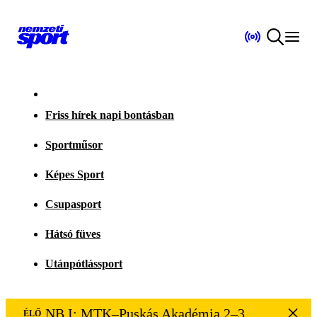
Friss hírek napi bontásban
Sportműsor
Képes Sport
Csupasport
Hátsó füves
Utánpótlássport
NB I: MTK–Puskás Akadémia 2–3
ÉLŐ