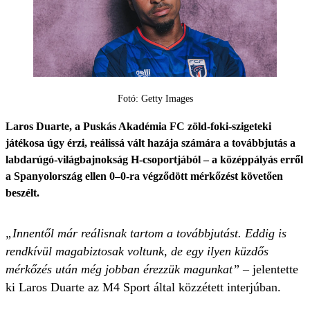
Fotó: Getty Images
Laros Duarte, a Puskás Akadémia FC zöld-foki-szigeteki
játékosa úgy érzi, reálissá vált hazája számára a továbbjutás a
labdarúgó-világbajnokság H-csoportjából – a középpályás erről
a Spanyolország ellen 0–0-ra végződött mérkőzést követően
beszélt.
„Innentől már reálisnak tartom a továbbjutást. Eddig is
rendkívül magabiztosak voltunk, de egy ilyen küzdős
mérkőzés után még jobban érezzük magunkat”
– jelentette
ki Laros Duarte az M4 Sport által közzétett interjúban.