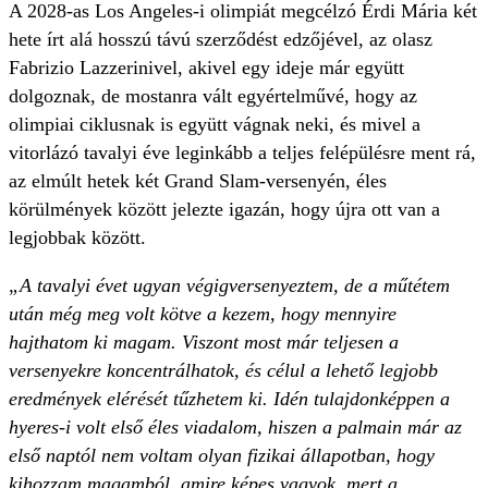
A 2028-as Los Angeles-i olimpiát megcélzó Érdi Mária két
hete írt alá hosszú távú szerződést edzőjével, az olasz
Fabrizio Lazzerinivel, akivel egy ideje már együtt
dolgoznak, de mostanra vált egyértelművé, hogy az
olimpiai ciklusnak is együtt vágnak neki, és mivel a
vitorlázó tavalyi éve leginkább a teljes felépülésre ment rá,
az elmúlt hetek két Grand Slam-versenyén, éles
körülmények között jelezte igazán, hogy újra ott van a
legjobbak között.
„A tavalyi évet ugyan végigversenyeztem, de a műtétem
után még meg volt kötve a kezem, hogy mennyire
hajthatom ki magam. Viszont most már teljesen a
versenyekre koncentrálhatok, és célul a lehető legjobb
eredmények elérését tűzhetem ki. Idén tulajdonképpen a
hyeres-i volt első éles viadalom, hiszen a palmain már az
első naptól nem voltam olyan fizikai állapotban, hogy
kihozzam magamból, amire képes vagyok, mert a