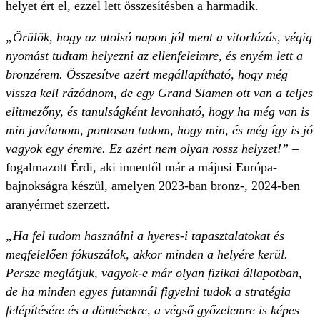
helyet ért el, ezzel lett összesítésben a harmadik.
„Örülök, hogy az utolsó napon jól ment a vitorlázás, végig
nyomást tudtam helyezni az ellenfeleimre, és enyém lett a
bronzérem. Összesítve azért megállapítható, hogy még
vissza kell rázódnom, de egy Grand Slamen ott van a teljes
elitmezőny, és tanulságként levonható, hogy ha még van is
min javítanom, pontosan tudom, hogy min, és még így is jó
vagyok egy éremre. Ez azért nem olyan rossz helyzet!” –
fogalmazott Érdi, aki innentől már a májusi Európa-
bajnokságra készül, amelyen 2023-ban bronz-, 2024-ben
aranyérmet szerzett.
„Ha fel tudom használni a hyeres-i tapasztalatokat és
megfelelően fókuszálok, akkor minden a helyére kerül.
Persze meglátjuk, vagyok-e már olyan fizikai állapotban,
de ha minden egyes futamnál figyelni tudok a stratégia
felépítésére és a döntésekre, a végső győzelemre is képes