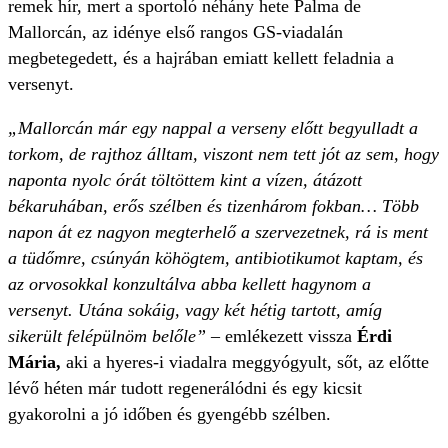
remek hír, mert a sportoló néhány hete Palma de
Mallorcán, az idénye első rangos GS-viadalán
megbetegedett, és a hajrában emiatt kellett feladnia a
versenyt.
„Mallorcán már egy nappal a verseny előtt begyulladt a
torkom, de rajthoz álltam, viszont nem tett jót az sem, hogy
naponta nyolc órát töltöttem kint a vízen, átázott
békaruhában, erős szélben és tizenhárom fokban… Több
napon át ez nagyon megterhelő a szervezetnek, rá is ment
a tüdőmre, csúnyán köhögtem, antibiotikumot kaptam, és
az orvosokkal konzultálva abba kellett hagynom a
versenyt. Utána sokáig, vagy két hétig tartott, amíg
sikerült felépülnöm belőle”
– emlékezett vissza
Érdi
Mária,
aki a hyeres-i viadalra meggyógyult, sőt, az előtte
lévő héten már tudott regenerálódni és egy kicsit
gyakorolni a jó időben és gyengébb szélben.