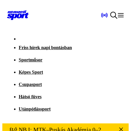
Friss hírek napi bontásban
Sportműsor
Képes Sport
Csupasport
Hátsó füves
Utánpótlássport
NB I: MTK–Puskás Akadémia 0–2
ÉLŐ