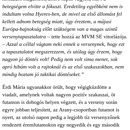
betegségem elvitte a fókuszt. Eredetileg egyébként nem is
indultam volna Hyeres-ben, de mivel az első állomást fel
kellett adnom betegség miatt, úgy éreztem, a májusi
Európa-bajnokság előtt szükségem van a magas szintű
versenytapasztalatra
– tette hozzá az MVM SE vitorlázója.
–
Azzal a céllal vágtam neki ennek a versenynek, hogy ezt
a tapasztalatot megszerezzem, és utólag úgy érzem, hogy
nagyon jó döntés volt! Pedig nem volt sima menet, sok
apró hibám volt a rajtoknál és az első szakaszokban, nem
mindig hoztam jó taktikai döntéseket.”
Érdi Mária ugyanakkor örült, hogy végigküzdötte a
viadalt, amelynek voltak nagyon pozitív szakaszai, öt
futamon is dobogós helyen végzett, és a verseny során
egyre jobban teljesített, az Arany-csoportban futamot is
nyert, az utolsó napon pedig a legjobb tíz versenyzőnek
rendezett éremfutamokon egy negyedik és egy második