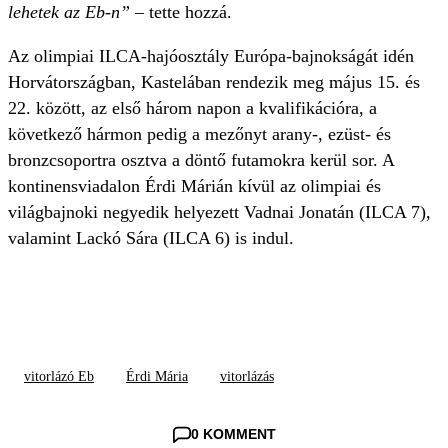
lehetek az Eb-n” –
tette hozzá.
Az olimpiai ILCA-hajóosztály Európa-bajnokságát idén
Horvátországban, Kastelában rendezik meg május 15. és
22. között, az első három napon a kvalifikációra, a
következő hármon pedig a mezőnyt arany-, ezüst- és
bronzcsoportra osztva a döntő futamokra kerül sor. A
kontinensviadalon Érdi Márián kívül az olimpiai és
világbajnoki negyedik helyezett Vadnai Jonatán (ILCA 7),
valamint Lackó Sára (ILCA 6) is indul.
vitorlázó Eb
Érdi Mária
vitorlázás
0 KOMMENT