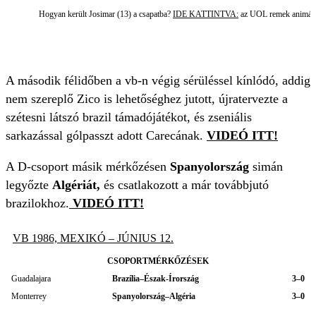
Hogyan került Josimar (13) a csapatba?
IDE KATTINTVA:
az UOL remek animáció
A második félidőben a vb-n végig sérüléssel kínlódó, addig
nem szereplő Zico is lehetőséghez jutott, újratervezte a
szétesni látszó brazil támadójátékot, és zseniális
sarkazással gólpasszt adott Carecának.
VIDEÓ ITT!
A D-csoport másik mérkőzésen
Spanyolország
simán
legyőzte
Algériát,
és csatlakozott a már továbbjutó
brazilokhoz.
VIDEÓ ITT!
VB 1986, MEXIKÓ – JÚNIUS 12.
CSOPORTMÉRKŐZÉSEK
Guadalajara
Brazília–Észak-Írország
3–0
Monterrey
Spanyolország–Algéria
3–0