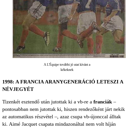
A L'Équipe további jó utat kívánt a
kékeknek
1998: A FRANCIA ARANYGENERÁCIÓ LETESZI A
NÉVJEGYÉT
Tizenkét esztendő után jutottak ki a vb-re a
franciák
–
pontosabban nem jutottak ki, hiszen rendezőként járt nekik
az automatikus részvétel –, azaz csupa vb-újonccal álltak
ki. Aimé Jacquet csapata mindazonáltal nem volt híján