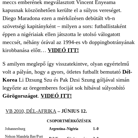
meccs emberének megválasztott Vincent Enyeama
kapusnak köszönhetően kerülte el a súlyos vereséget.
Diego Maradona ezen a mérkőzésen debütált vb-n
szövetségi kapitányként – milyen a sors: futballistaként
éppen a nigériaiak ellen játszotta le utolsó válogatott
meccsét, néhány órával az 1994-es vb doppingbotrányának
kirobbanása előtt…
VIDEÓ ITT!
S amilyen meglepő így visszatekintve, olyan egyértelmű
volt a pályán, hogy a gyors, ötletes futballt bemutató
Dél-
Korea
Li Dzsung Szu és Pak Dzsi Szung góljával simán
legyőzte az öregemberes fociját sok hibával súlyosbító
Görögországot
.
VIDEÓ ITT!
VB 2010, DÉL-AFRIKA
– JÚNIUS 12.
CSOPORTMÉRKŐZÉSEK
Johannesburg
Argentína–Nigéria
1–0
Nelson Mandela Bay/Port