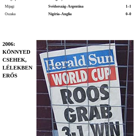
Mijagi
Svédország–Argentína
1–1
Oszaka
Nigéria–Anglia
0–0
2006:
KÖNNYED
CSEHEK,
LÉLEKBEN
ERŐS