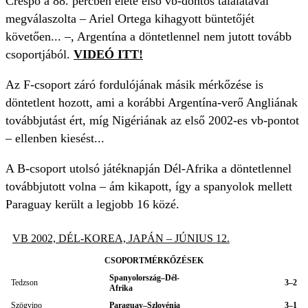
Crespo a 88. percben élete első vb-döntős találatával
megválaszolta – Ariel Ortega kihagyott büntetőjét
követően... –, Argentína a döntetlennel nem jutott tovább
csoportjából.
VIDEÓ ITT!
Az F-csoport záró fordulójának másik mérkőzése is
döntetlent hozott, ami a korábbi Argentína-verő Angliának
továbbjutást ért, míg Nigériának az első 2002-es vb-pontot
– ellenben kiesést...
A B-csoport utolsó játéknapján Dél-Afrika a döntetlennel
továbbjutott volna – ám kikapott, így a spanyolok mellett
Paraguay került a legjobb 16 közé.
VB 2002, DÉL-KOREA, JAPÁN – JÚNIUS 12.
CSOPORTMÉRKŐZÉSEK
Spanyolország–Dél-
Tedzson
3–2
Afrika
Szögvipo
Paraguay–Szlovénia
3–1