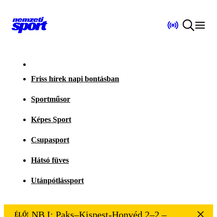
Friss hírek napi bontásban
Sportműsor
Képes Sport
Csupasport
Hátsó füves
Utánpótlássport
NB I: Paks–Kispest-Honvéd 2–2 – VÉGE
ÉLŐ!