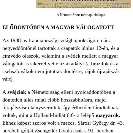
A Nemzeti Sport másnapi címlapja
ELŐDÖNTŐBEN A MAGYAR VÁLOGATOTT
Az 1938-as franciaországi világbajnokságon már a
negyeddöntőnél tartottak a csapatok június 12-én, és a
címvédő olaszok, valamint a svédek mellett a magyar
válogatott is sikerrel vette az akadályt (a brazilok és a
csehszlovákok nem jutottak döntésre, rájuk újrajátszás
várt).
A
svájciak
a Németország elleni nyolcaddöntőben a
döntetlen állás miatt előbb hosszabbításra, majd
újrajátszásra kényszerültek, így érthetően fáradtabbak
voltak, mint a Holland-Indiát 6:0-ra lelépő
magyarok.
Ehhez képest szoros volt a meccs, Sárosi György dr. 43.
percbeli gólját Zsengellér Gyula csak a 91. percben