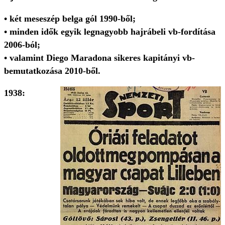
• két meseszép belga gól 1990-ből;
• minden idők egyik legnagyobb hajrábeli vb-fordítása
2006-ból;
• valamint Diego Maradona sikeres kapitányi vb-
bemutatkozása 2010-ből.
1938: