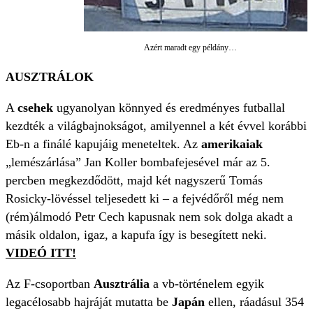
Azért maradt egy példány…
AUSZTRÁLOK
A
csehek
ugyanolyan könnyed és eredményes futballal
kezdték a világbajnokságot, amilyennel a két évvel korábbi
Eb-n a finálé kapujáig meneteltek. Az
amerikaiak
„lemészárlása” Jan Koller bombafejesével már az 5.
percben megkezdődött, majd két nagyszerű Tomás
Rosicky-lövéssel teljesedett ki – a fejvédőről még nem
(rém)álmodó Petr Cech kapusnak nem sok dolga akadt a
másik oldalon, igaz, a kapufa így is besegített neki.
VIDEÓ ITT!
Az F-csoportban
Ausztrália
a vb-történelem egyik
legacélosabb hajráját mutatta be
Japán
ellen, ráadásul 354