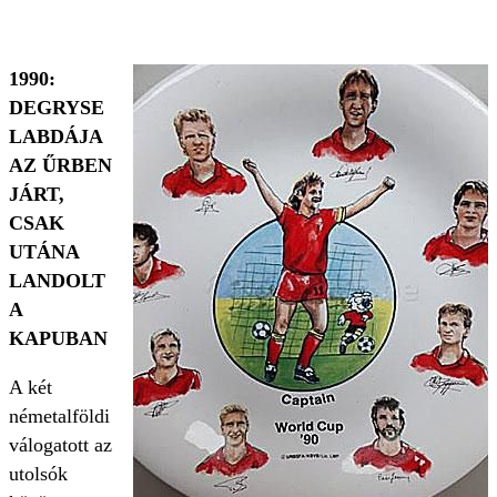
1990:
DEGRYSE
LABDÁJA
AZ ŰRBEN
JÁRT,
CSAK
UTÁNA
LANDOLT
A
KAPUBAN
A két
németalföldi
válogatott az
utolsók