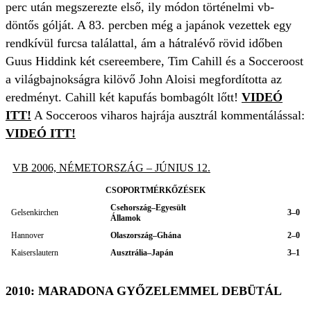
perc után megszerezte első, ily módon történelmi vb-
döntős gólját. A 83. percben még a japánok vezettek egy
rendkívül furcsa találattal, ám a hátralévő rövid időben
Guus Hiddink két csereembere, Tim Cahill és a Socceroost
a világbajnokságra kilövő John Aloisi megfordította az
eredményt. Cahill két kapufás bombagólt lőtt!
VIDEÓ
ITT!
A Socceroos viharos hajrája ausztrál kommentálással:
VIDEÓ ITT!
VB 2006, NÉMETORSZÁG – JÚNIUS 12.
CSOPORTMÉRKŐZÉSEK
Csehország–Egyesült
Gelsenkirchen
3–0
Államok
Hannover
Olaszország–Ghána
2–0
Kaiserslautern
Ausztrália–Japán
3–1
2010: MARADONA GYŐZELEMMEL DEBÜTÁL