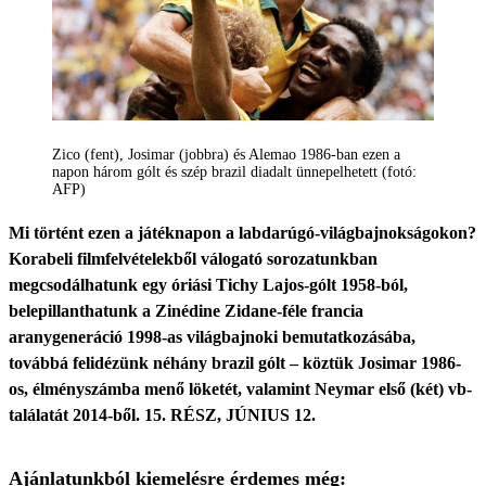
Zico (fent), Josimar (jobbra) és Alemao 1986-ban ezen a
napon három gólt és szép brazil diadalt ünnepelhetett (fotó:
AFP)
Mi történt ezen a játéknapon a labdarúgó-világbajnokságokon?
Korabeli filmfelvételekből válogató sorozatunkban
megcsodálhatunk egy óriási Tichy Lajos-gólt 1958-ból,
belepillanthatunk a Zinédine Zidane-féle francia
aranygeneráció 1998-as világbajnoki bemutatkozásába,
továbbá felidézünk néhány brazil gólt – köztük Josimar 1986-
os, élményszámba menő löketét, valamint Neymar első (két) vb-
találatát 2014-ből. 15. RÉSZ, JÚNIUS 12.
Ajánlatunkból kiemelésre érdemes még: