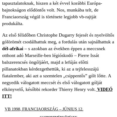
tapasztalatoknak, hiszen a két évvel korábbi Európa-
bajnokságon elődöntős volt. Nos, munkába telt, de
Franciaország végül is története legjobb vb-rajtját
produkálta.
Az első félidőben Christophe Dugarry fejesét és nyelvöltős
gólörömét csodálhattuk meg, a fordulás után sajnálhattuk a
dél-afrikai
– s azokban az években éppen a meccsnek
otthont adó Marseille-ben légióskodó – Pierre Issát
balszerencsés öngóljáért, majd a lefújás előtti
pillanatokban kérdezgethettük, ki az a tejfelesszájú
fiatalember, aki azt a szemtelen „csippentős” gólt lőtte. A
negyedik válogatott meccsét és első válogatott gólját
elkönyvelő, későbbi rekorder Thierry Henry volt.
VIDEÓ
ITT!
VB 1998, FRANCIAORSZÁG – JÚNIUS 12.