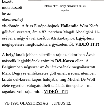
között
Tálalták őket – belga szuvenír a '90-es
mutatkozott
csapattal
be az
olaszországi
vb-döntőn. A friss Európa-bajnok
Hollandia
Wim Kieft
góljával vezetett, ám a 82. percben Magdi Abdelgáni 11-
esével a négy évvel korábbi Afrika-bajnok
Egyiptom
meglepetésre megfosztotta a győzelemtől.
VIDEÓ ITT!
A
belgáknak
jobban sikerült a rajt az akkoriban Ázsia
második legjobbjának számító
Dél-Korea
ellen. A
Belgiumban négyszer az év játékosának megválasztott
Marc Degryse emlékezetes gólt emelt a rossz ütemben
kifutó dél-koreai kapus hálójába, míg Michel De Wolf
élete egyetlen válogatottbeli találatát ünnepelte – mi
tagadás, volt rajta mit...
VIDEÓ ITT!
VB 1990, OLASZORSZÁG – JÚNIUS 12.