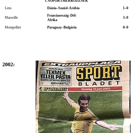
CSOPORTMÉRKŐZÉSEK
Lens
Dánia–Szaúd-Arábia
1–0
Franciaország–Dél-
Marseille
3–0
Afrika
Montpellier
Paraguay–Bulgária
0–0
2002: