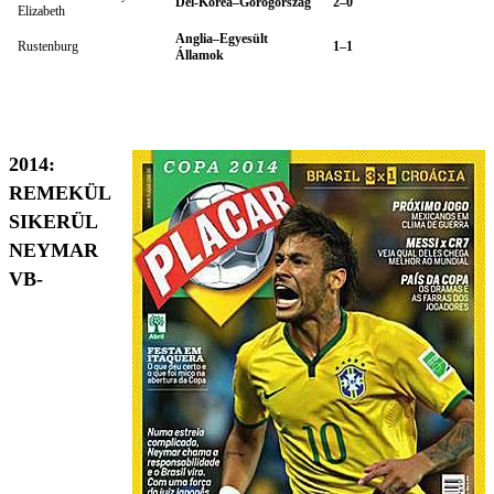
Dél-Korea–Görögország
2–0
Elizabeth
Anglia–Egyesült
Rustenburg
1–1
Államok
2014:
REMEKÜL
SIKERÜL
NEYMAR
VB-