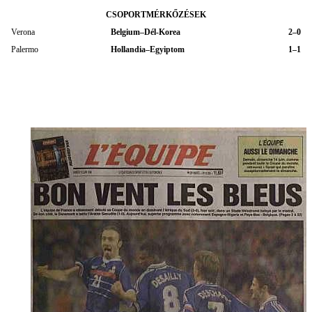
CSOPORTMÉRKŐZÉSEK
Verona
Belgium–Dél-Korea
2–0
Palermo
Hollandia–Egyiptom
1–1