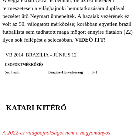
A végjátékban Oscar is betalált, de az est hőseként
természetesen a világbajnoki bemutatkozására duplával
pecsétet ütő Neymart ünnepelték. A hazaiak vezérének ez
volt az 50. válogatott mérkőzése; korábban egyetlen brazil
futballista sem tudhatott maga mögött ennyire fiatalon (22)
ilyen sok fellépést a selecaóban.
VIDEÓ ITT!
VB 2014, BRAZÍLIA – JÚNIUS 12.
CSOPORTMÉRKŐZÉS
Sao Paulo
Brazília–Horvátország
3–1
KATARI KITÉRŐ
A 2022-es világbajnokságot nem a hagyományos