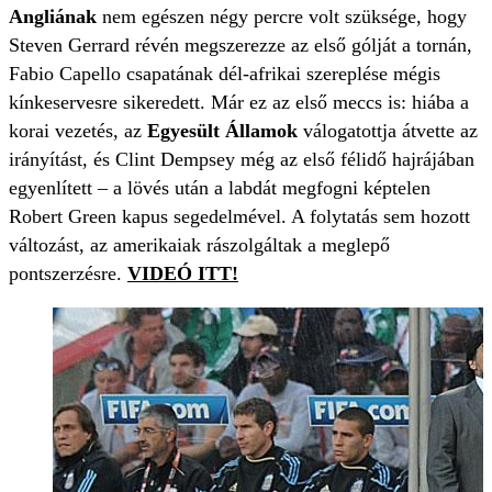
Angliának
nem egészen négy percre volt szüksége, hogy
Steven Gerrard révén megszerezze az első gólját a tornán,
Fabio Capello csapatának dél-afrikai szereplése mégis
kínkeservesre sikeredett. Már ez az első meccs is: hiába a
korai vezetés, az
Egyesült Államok
válogatottja átvette az
irányítást, és Clint Dempsey még az első félidő hajrájában
egyenlített – a lövés után a labdát megfogni képtelen
Robert Green kapus segedelmével. A folytatás sem hozott
változást, az amerikaiak rászolgáltak a meglepő
pontszerzésre.
VIDEÓ ITT!