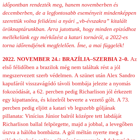
időpontban rendezték meg, hanem novemberben és
decemberben, de a legfontosabb eseményeit mindenképpen
szerettük volna felidézni a nyári „vb-évszakra” kitalált
öröknaptárunkban. Arra jutottunk, hogy minden epizódhoz
mellékelünk egy mérkőzést a katari tornáról, a 2022-es
torna időrendjének megfelelően. Íme, a mai függelék!
2022. NOVEMBER 24.: BRAZÍLIA–SZERBIA 2–0.
Az
első félidőben a brazilok még nem találtak rést a jól
megszervezett szerb védelmen. A szünet után Alex Sandro
kapufáról visszavágódó távoli bombája jelezte a nyomás
fokozódását, a 62. percben pedig Richarlison jól érkezett
egy kipattanóra, és közelről beverte a vezető gólt. A 73.
percben pedig eljött a katari vb legszebb góljának
pillanata: Vinícius Júnior balról középre tett labdáját
Richarlison ballal felpörgette, majd a jobbal, a levegőben
úszva a hálóba bombázta. A gól méltán nyerte meg a