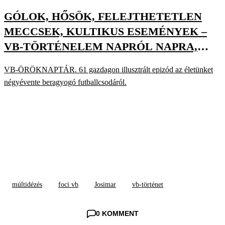
GÓLOK, HŐSÖK, FELEJTHETETLEN
MECCSEK, KULTIKUS ESEMÉNYEK –
VB-TÖRTÉNELEM NAPRÓL NAPRA,
RENGETEG VIDEÓVAL
VB-ÖRÖKNAPTÁR. 61 gazdagon illusztrált epizód az életünket
négyévente beragyogó futballcsodáról.
múltidézés
foci vb
Josimar
vb-történet
0 KOMMENT