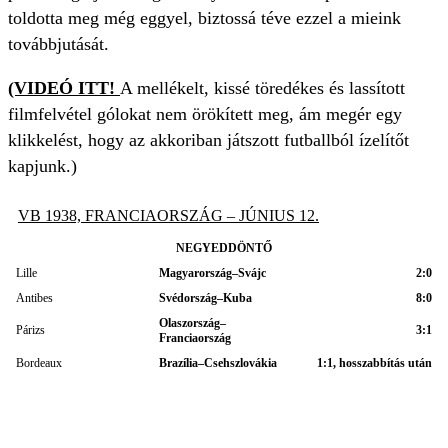
toldotta meg még eggyel, biztossá téve ezzel a mieink
továbbjutását.
(VIDEÓ ITT!
A mellékelt, kissé töredékes és lassított
filmfelvétel gólokat nem örökített meg, ám megér egy
klikkelést, hogy az akkoriban játszott futballból ízelítőt
kapjunk.)
VB 1938, FRANCIAORSZÁG – JÚNIUS 12.
NEGYEDDÖNTŐ
Lille
Magyarország–Svájc
2:0
Antibes
Svédország–Kuba
8:0
Olaszország–
Párizs
3:1
Franciaország
Bordeaux
Brazília–Csehszlovákia
1:1, hosszabbítás után