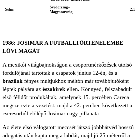
Svédország–
Solna
2:1
Magyarország
1986: JOSIMAR A FUTBALLTÖRTÉNELEMBE
LÖVI MAGÁT
A mexikói világbajnokságon a csoportmérkőzések utolsó
fordulójánál tartottak a csapatok június 12-én, és a
brazilok
fényes múltjukhoz méltón már továbbjutóként
léptek pályára az
északírek
ellen. Könnyed, felszabadult
első félidőt produkáltak, amelynek 15. percében Careca
megszerezte a vezetést, majd a 42. percben következett a
cseresorból előlépő Josimar nagy pillanata.
Az élete első válogatott meccsét játszó jobbhátvéd hosszú
adogatás után kapta meg a labdát, majd jó 25 méterről a