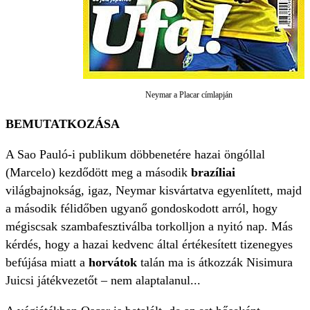
Neymar a Placar címlapján
BEMUTATKOZÁSA
A Sao Pauló-i publikum döbbenetére hazai öngóllal
(Marcelo) kezdődött meg a második
brazíliai
világbajnokság, igaz, Neymar kisvártatva egyenlített, majd
a második félidőben ugyanő gondoskodott arról, hogy
mégiscsak szambafesztiválba torkolljon a nyitó nap. Más
kérdés, hogy a hazai kedvenc által értékesített tizenegyes
befújása miatt a
horvátok
talán ma is átkozzák Nisimura
Juicsi játékvezetőt – nem alaptalanul...