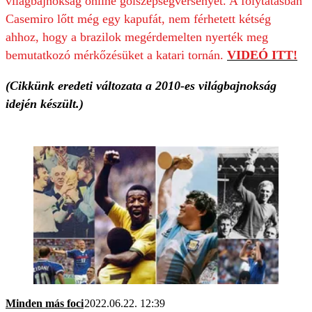
világbajnokság online gólszépségversenyét. A folytatásban
Casemiro lőtt még egy kapufát, nem férhetett kétség
ahhoz, hogy a brazilok megérdemelten nyerték meg
bemutatkozó mérkőzésüket a katari tornán.
VIDEÓ ITT!
(Cikkünk eredeti változata a 2010-es világbajnokság
idején készült.)
Minden más foci
2022.06.22. 12:39