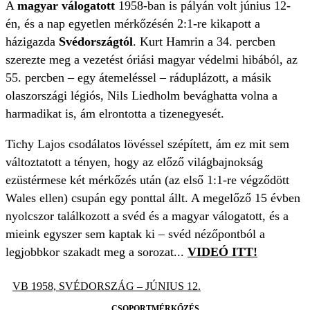
A
magyar válogatott
1958-ban is pályán volt június 12-
én, és a nap egyetlen mérkőzésén 2:1-re kikapott a
házigazda
Svédországtól
. Kurt Hamrin a 34. percben
szerezte meg a vezetést óriási magyar védelmi hibából, az
55. percben – egy átemeléssel – ráduplázott, a másik
olaszországi légiós, Nils Liedholm bevághatta volna a
harmadikat is, ám elrontotta a tizenegyesét.
Tichy Lajos csodálatos lövéssel szépített, ám ez mit sem
változtatott a tényen, hogy az előző világbajnokság
ezüstérmese két mérkőzés után (az első 1:1-re végződött
Wales ellen) csupán egy ponttal állt. A megelőző 15 évben
nyolcszor találkozott a svéd és a magyar válogatott, és a
mieink egyszer sem kaptak ki – svéd nézőpontból a
legjobbkor szakadt meg a sorozat...
VIDEÓ ITT!
VB 1958, SVÉDORSZÁG – JÚNIUS 12.
CSOPORTMÉRKŐZÉS