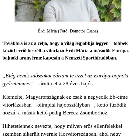
Érdi Mária (Fotó: Dömötör Csaba)
Továbbra is az a célja, hogy a világ legjobbja legyen – többek
között erről beszélt a vitorlázó Érdi Mária a második Európa-
bajnoki aranyérme kapcsán a Nemzeti Sporthíradóban.
„Elég nehéz időszakot zártam le ezzel az Európa-bajnoki
győzelemmel”
– árulta el a 28 éves hajós.
Kiemelte, Magyarországnak ez csak a negyedik Eb-címe
vitorlázásban – olimpiai hajóosztályban –, kettő fűződik
hozzá, a másik kettő pedig Berecz Zsomborhoz.
Hihetetlennek nevezte, hogy milyen erős ellenfelekkel
szemben sikerült nyernie Horvátországban, ahol négy