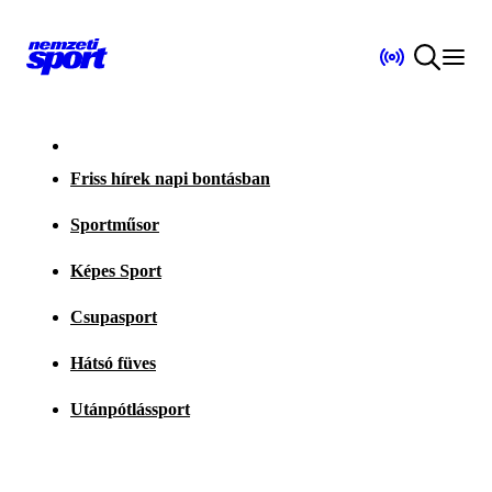
Friss hírek napi bontásban
Sportműsor
Képes Sport
Csupasport
Hátsó füves
Utánpótlássport