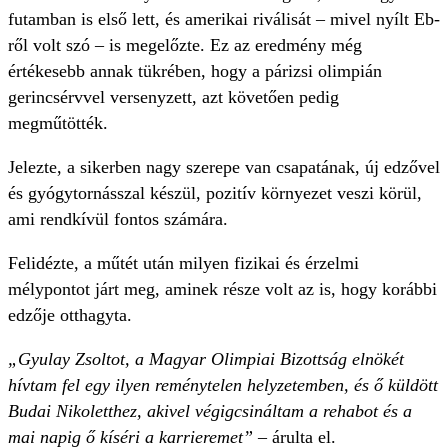
futamban is első lett, és amerikai riválisát – mivel nyílt Eb-
ről volt szó – is megelőzte. Ez az eredmény még
értékesebb annak tükrében, hogy a párizsi olimpián
gerincsérvvel versenyzett, azt követően pedig
megműtötték.
Jelezte, a sikerben nagy szerepe van csapatának, új edzővel
és gyógytornásszal készül, pozitív környezet veszi körül,
ami rendkívül fontos számára.
Felidézte, a műtét után milyen fizikai és érzelmi
mélypontot járt meg, aminek része volt az is, hogy korábbi
edzője otthagyta.
„Gyulay Zsoltot, a Magyar Olimpiai Bizottság elnökét
hívtam fel egy ilyen reménytelen helyzetemben, és ő küldött
Budai Nikoletthez, akivel végigcsináltam a rehabot és a
mai napig ő kíséri a karrieremet”
– árulta el.