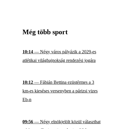
Még több sport
10:14
— Négy város pályázik a 2029-es
atlétikai világbajnokság rendezési jogára
10:12
— Fábián Bettina ezüstérmes a 3
km-es kieséses versenyben a párizsi vizes
Eb-n
09:56
— Négy elnökjelölt közül választhat