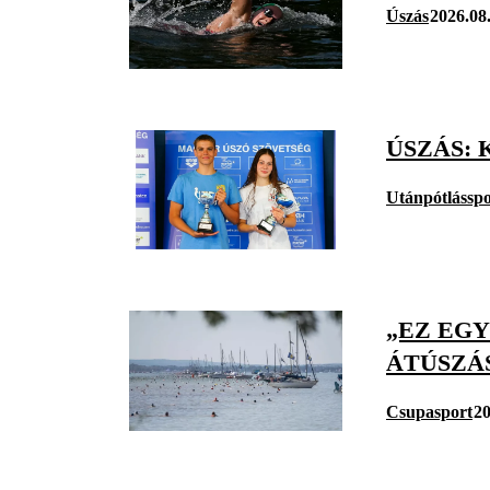
Úszás
2026.08
ÚSZÁS:
Utánpótlásspo
„EZ EGY
ÁTÚSZÁ
Csupasport
20