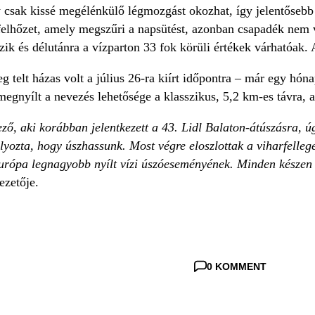
 csak kissé megélénkülő légmozgást okozhat, így jelentősebb
elhőzet, amely megszűri a napsütést, azonban csapadék nem vá
k és délutánra a vízparton 33 fok körüli értékek várhatóak. 
g telt házas volt a július 26-ra kiírt időpontra – már egy hó
megnyílt a nevezés lehetősége a klasszikus, 5,2 km-es távra, a
ő, aki korábban jelentkezett a 43. Lidl Balaton-átúszásra, ú
ozta, hogy úszhassunk. Most végre eloszlottak a viharfellegek
urópa legnagyobb nyílt vízi úszóeseményének. Minden készen
ezetője.
0 KOMMENT