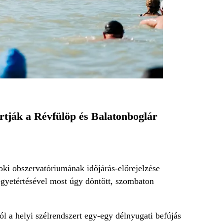
rtják a Révfülöp és Balatonboglár
oki obszervatóriumának időjárás-előrejelzése
egyetértésével most úgy döntött, szombaton
ól a helyi szélrendszert egy-egy délnyugati befújás