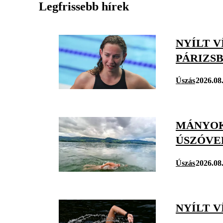
Legfrissebb hírek
NYÍLT V
PÁRIZS
Úszás
2026.08
MÁNYOK
ÚSZÓVE
Úszás
2026.08.
NYÍLT V