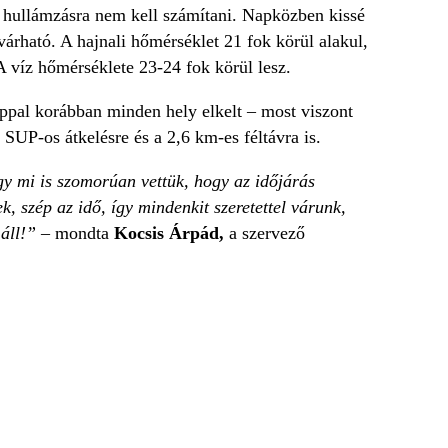
 hullámzásra nem kell számítani. Napközben kissé
rható. A hajnali hőmérséklet 21 fok körül alakul,
A víz hőmérséklete 23-24 fok körül lesz.
nappal korábban minden hely elkelt – most viszont
 SUP-os átkelésre és a 2,6 km-es féltávra is.
gy mi is szomorúan vettük, hogy az időjárás
, szép az idő, így mindenkit szeretettel várunk,
 áll!”
– mondta
Kocsis Árpád,
a szervező