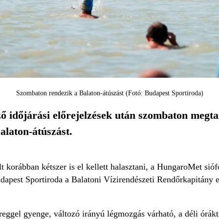
Szombaton rendezik a Balaton-átúszást (Fotó: Budapest Sportiroda)
ő időjárási előrejelzések után szombaton megta
Balaton-átúszást.
korábban kétszer is el kellett halasztani, a HungaroMet sióf
udapest Sportiroda a Balatoni Vízirendészeti Rendőrkapitány 
 reggel gyenge, változó irányú légmozgás várható, a déli órákt