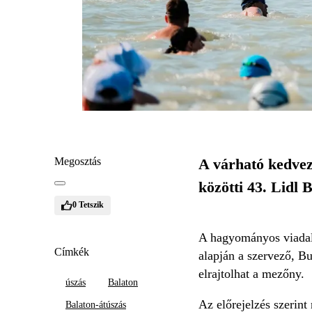
Megosztás
A várható kedvez
közötti 43. Lidl 
0
Tetszik
A hagyományos viadalt 
Címkék
alapján a szervező, B
elrajtolhat a mezőny.
úszás
Balaton
Az előrejelzés szerint
Balaton-átúszás