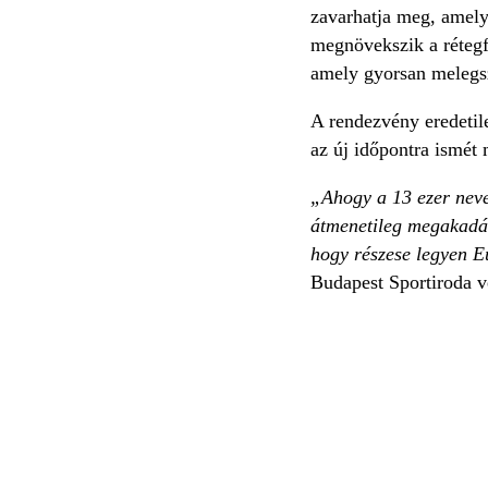
zavarhatja meg, amely
megnövekszik a rétegf
amely gyorsan melegszi
A rendezvény eredetile
az új időpontra ismét 
„Ahogy a 13 ezer nevez
átmenetileg megakadály
hogy részese legyen E
Budapest Sportiroda v