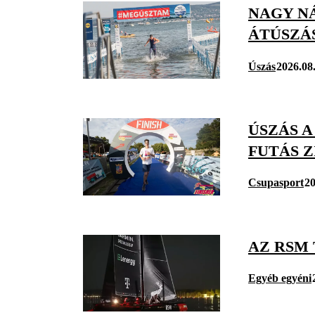
NAGY N
ÁTÚSZÁ
Úszás
2026.08
ÚSZÁS A
FUTÁS Z
Csupasport
20
AZ RSM
Egyéb egyéni