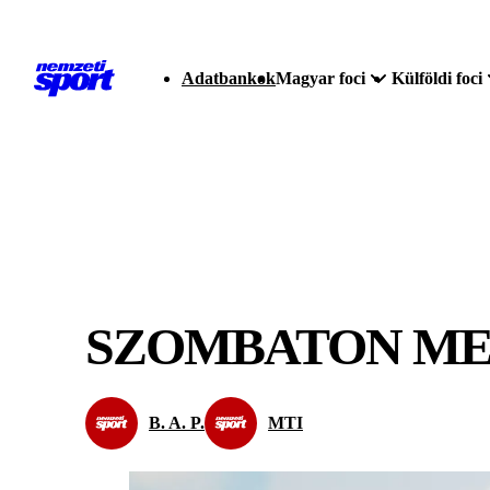
Adatbankok
Magyar foci
Külföldi foci
SZOMBATON ME
B. A. P.
MTI