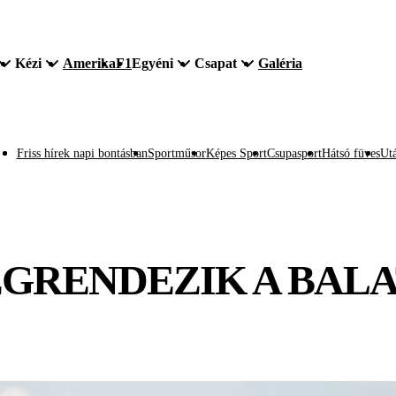
Kézi
Amerika
F1
Egyéni
Csapat
Galéria
Friss hírek napi bontásban
Sportműsor
Képes Sport
Csupasport
Hátsó füves
Utá
GRENDEZIK A BALA