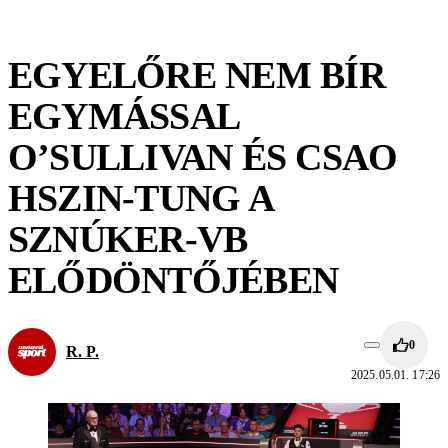
EGYELŐRE NEM BÍR
EGYMÁSSAL
O’SULLIVAN ÉS CSAO
HSZIN-TUNG A
SZNÚKER-VB
ELŐDÖNTŐJÉBEN
0
R. P.
2025.05.01. 17:26