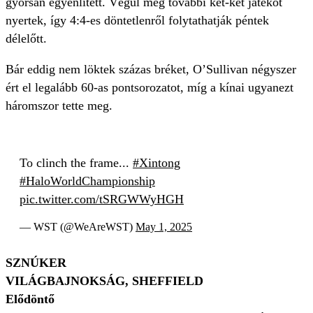
gyorsan egyenlített. Végül még további két-két játékot
nyertek, így 4:4-es döntetlenről folytathatják péntek
délelőtt.
Bár eddig nem löktek százas bréket, O’Sullivan négyszer
ért el legalább 60-as pontsorozatot, míg a kínai ugyanezt
háromszor tette meg.
To clinch the frame...
#Xintong
#HaloWorldChampionship
pic.twitter.com/tSRGWWyHGH
— WST (@WeAreWST)
May 1, 2025
SZNÚKER
VILÁGBAJNOKSÁG, SHEFFIELD
Elődöntő