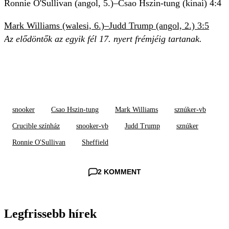
Ronnie O'Sullivan (angol, 5.)–Csao Hszin-tung (kínai) 4:4
Mark Williams (walesi, 6.)–Judd Trump (angol, 2.) 3:5
Az elődöntők az egyik fél 17. nyert frémjéig tartanak.
snooker
Csao Hszin-tung
Mark Williams
sznúker-vb
Crucible színház
snooker-vb
Judd Trump
sznúker
Ronnie O'Sullivan
Sheffield
2 KOMMENT
Legfrissebb hírek