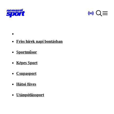
Friss hírek napi bontásban
Sportműsor
Képes Sport
Csupasport
Hátsó füves
Utánpótlássport