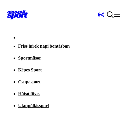
Friss hírek napi bontásban
Sportműsor
Képes Sport
Csupasport
Hátsó füves
Utánpótlássport