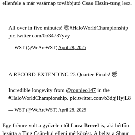
ellenfele a már vasárnap továbbjutó
Csao Hszin-tung
lesz.
All over in five minutes! 🤯
#HaloWorldChampionship
pic.twitter.com/0o34737yvy
— WST (@WeAreWST)
April 28, 2025
A RECORD-EXTENDING 23 Quarter-Finals! 🤯
Incredible longevity from
@ronnieo147
in the
#HaloWorldChampionship
.
pic.twitter.com/b3dgjHyjL8
— WST (@WeAreWST)
April 28, 2025
Egy frémre volt a győzelemtől
Luca Brecel
is, aki hétfőn
lezárta a Ting Csün-huj elleni mérkőzést. A belga a Shaun