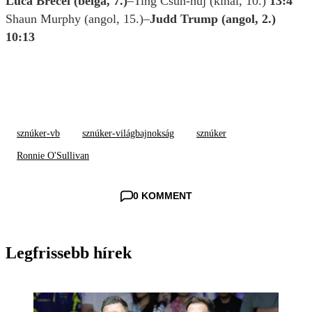
Luca Brecel (belga, 7.)
–Ting Csün-huj (kínai, 10.)
13:4
Shaun Murphy (angol, 15.)–
Judd Trump (angol, 2.)
10:13
sznúker-vb
sznúker-világbajnokság
sznúker
Ronnie O'Sullivan
0 KOMMENT
Legfrissebb hírek