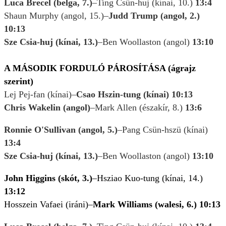
Luca Brecel (belga, 7.)
–Ting Csün-huj (kínai, 10.)
13:4
Shaun Murphy (angol, 15.)–
Judd Trump (angol, 2.)
10:13
Sze Csia-huj (kínai, 13.)
–Ben Woollaston (angol)
13:10
A MÁSODIK FORDULÓ PÁROSÍTÁSA (ágrajz
szerint)
Lej Pej-fan (kínai)–
Csao Hszin-tung (kínai) 10:13
Chris Wakelin (angol)
–Mark Allen (északír, 8.)
13:6
Ronnie O'Sullivan (angol, 5.)
–Pang Csün-hszü (kínai)
13:4
Sze Csia-huj (kínai, 13.)
–Ben Woollaston (angol)
13:10
John Higgins (skót, 3.)
–Hsziao Kuo-tung (kínai, 14.)
13:12
Hosszein Vafaei (iráni)–
Mark Williams (walesi, 6.) 10:13