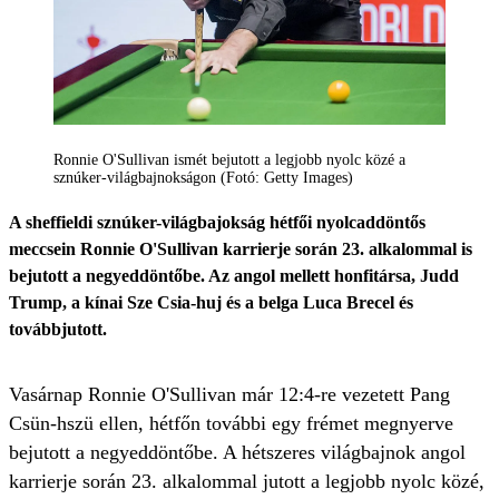
Ronnie O'Sullivan ismét bejutott a legjobb nyolc közé a
sznúker-világbajnokságon (Fotó: Getty Images)
A sheffieldi sznúker-világbajokság hétfői nyolcaddöntős
meccsein Ronnie O'Sullivan karrierje során 23. alkalommal is
bejutott a negyeddöntőbe. Az angol mellett honfitársa, Judd
Trump, a kínai Sze Csia-huj és a belga Luca Brecel és
továbbjutott.
Vasárnap Ronnie O'Sullivan már 12:4-re vezetett Pang
Csün-hszü ellen, hétfőn további egy frémet megnyerve
bejutott a negyeddöntőbe. A hétszeres világbajnok angol
karrierje során 23. alkalommal jutott a legjobb nyolc közé,