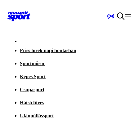
Friss hírek napi bontásban
Sportműsor
Képes Sport
Csupasport
Hátsó füves
Utánpótlássport