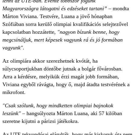
lenni az UTE-ban. Évente többször fogunk
Magyarországra látogatni és edzéseket tartani”
– mondta
Márton Viviana. Testvére, Luana a jövő hónapban
Szófiában sorra kerülő olimpiai kvalifikációs selejtezővel
kapcsolatban hozzátette,
"nagyon bízunk benne, hogy
megcsináljuk, mert képesek vagyunk rá és jó formában
vagyunk".
Az olimpiára akkor szerezhetnek kvótát, ha
súlycsoportjukban döntőbe jutnak a bolgár fővárosban.
Arra a kérdésre, melyikük érzi magát jobb formában,
Viviana egyből rávágta, hogy ő, majd átadta testvérének a
mikrofont.
"Csak szólunk, hogy mindketten olimpiai bajnokok
leszünk" –
hangsúlyozta Márton Luana, aki 57 kilóban
szeretne kijutni a párizsi játékokra.
Az UTE tekvondósai elárulták, hogy már kiskoruk óta nem