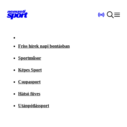
Friss hírek napi bontásban
Sportműsor
Képes Sport
Csupasport
Hátsó füves
Utánpótlássport