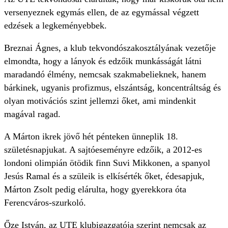
versenyeznek egymás ellen, de az egymással végzett
edzések a legkeményebbek.
Breznai Ágnes, a klub tekvondószakosztályának vezetője
elmondta, hogy a lányok és edzőik munkásságát látni
maradandó élmény, nemcsak szakmabelieknek, hanem
bárkinek, ugyanis profizmus, elszántság, koncentráltság és
olyan motivációs szint jellemzi őket, ami mindenkit
magával ragad.
A Márton ikrek jövő hét pénteken ünneplik 18.
születésnapjukat. A sajtóeseményre edzőik, a 2012-es
londoni olimpián ötödik finn Suvi Mikkonen, a spanyol
Jesús Ramal és a szüleik is elkísérték őket, édesapjuk,
Márton Zsolt pedig elárulta, hogy gyerekkora óta
Ferencváros-szurkoló.
Őze István, az UTE klubigazgatója szerint nemcsak az