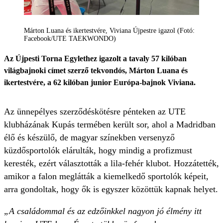
Márton Luana és ikertestvére, Viviana Újpestre igazol (Fotó:
Facebook/UTE TAEKWONDO)
Az Újpesti Torna Egylethez igazolt a tavaly 57 kilóban
világbajnoki címet szerző tekvondós, Márton Luana és
ikertestvére, a 62 kilóban junior Európa-bajnok Viviana.
Az ünnepélyes szerződéskötésre pénteken az UTE
klubházának Kupás termében került sor, ahol a Madridban
élő és készülő, de magyar színekben versenyző
küzdősportolók elárulták, hogy mindig a profizmust
keresték, ezért választották a lila-fehér klubot. Hozzátették,
amikor a falon meglátták a kiemelkedő sportolók képeit,
arra gondoltak, hogy ők is egyszer közöttük kapnak helyet.
„A családommal és az edzőinkkel nagyon jó élmény itt