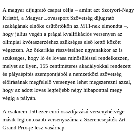
A magyar díjugrató csapat célja – amint azt Szotyori-Nagy
Kristóf, a Magyar Lovassport Szövetség díjugrató
szakágának elnöke csütörtökön az MTI-nek elmondta –,
hogy július végén a prágai kvalifikációs versenyen az
olimpiai kvótaszerzéshez szükséges első kettő között
végezzen. Az ötkarikás részvételhez ugyanakkor az is
szükséges, hogy ló és lovasa minősüléssel rendelkezzen,
melyet az ilyen, 155 centiméteres akadályokkal rendezett
és pályaépítés szempontjából a nemzetközi szövetség
előírásának megfelelő versenyen lehet megszerezni azzal,
hogy az adott lovas legfeljebb négy hibaponttal megy
végig a pályán.
A csaknem 150 ezer euró összdíjazású versenyhétvége
másik legfontosabb versenyszáma a Szerencsejáték Zrt.
Grand Prix-je lesz vasárnap.