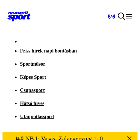
Friss hírek napi bontásban
Sportműsor
Képes Sport
Csupasport
Hátsó füves
Utánpótlássport
NB I: Vasas–Zalaegerszeg 1–0
ÉLŐ