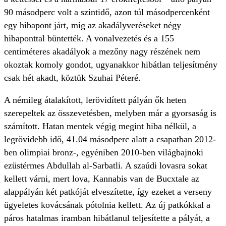
90 másodperc volt a szintidő, azon túl másodpercenként
egy hibapont járt, míg az akadályveréseket négy
hibaponttal büntették. A vonalvezetés és a 155
centiméteres akadályok a mezőny nagy részének nem
okoztak komoly gondot, ugyanakkor hibátlan teljesítmény
csak hét akadt, köztük Szuhai Péteré.
A némileg átalakított, lerövidített pályán ők heten
szerepeltek az összevetésben, melyben már a gyorsaság is
számított. Hatan mentek végig megint hiba nélkül, a
legrövidebb idő, 41.04 másodperc alatt a csapatban 2012-
ben olimpiai bronz-, egyéniben 2010-ben világbajnoki
ezüstérmes Abdullah al-Sarbatli. A szaúdi lovasra sokat
kellett várni, mert lova, Kannabis van de Bucxtale az
alappályán két patkóját elveszítette, így ezeket a verseny
ügyeletes kovácsának pótolnia kellett. Az új patkókkal a
páros hatalmas iramban hibátlanul teljesítette a pályát, a