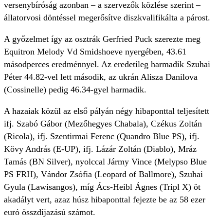
versenybíróság azonban – a szervezők közlése szerint –
állatorvosi döntéssel megerősítve diszkvalifikálta a párost.
A győzelmet így az osztrák Gerfried Puck szerezte meg
Equitron Melody Vd Smidshoeve nyergében, 43.61
másodperces eredménnyel. Az eredetileg harmadik Szuhai
Péter 44.82-vel lett második, az ukrán Alisza Danilova
(Cossinelle) pedig 46.34-gyel harmadik.
A hazaiak közül az első pályán négy hibaponttal teljesített
ifj. Szabó Gábor (Mezőhegyes Chabala), Czékus Zoltán
(Ricola), ifj. Szentirmai Ferenc (Quandro Blue PS), ifj.
Kövy András (E-UP), ifj. Lázár Zoltán (Diablo), Mráz
Tamás (BN Silver), nyolccal Jármy Vince (Melypso Blue
PS FRH), Vándor Zsófia (Leopard of Ballmore), Szuhai
Gyula (Lawisangos), míg Ács-Heibl Ágnes (Tripl X) öt
akadályt vert, azaz húsz hibaponttal fejezte be az 58 ezer
euró összdíjazású számot.