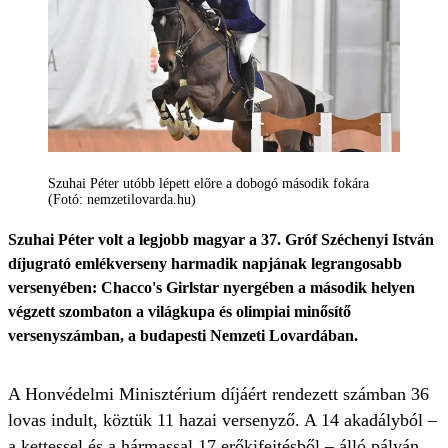
Szuhai Péter utóbb lépett előre a dobogó második fokára
(Fotó: nemzetilovarda.hu)
Szuhai Péter volt a legjobb magyar a 37. Gróf Széchenyi István
díjugrató emlékverseny harmadik napjának legrangosabb
versenyében: Chacco's Girlstar nyergében a második helyen
végzett szombaton a világkupa és olimpiai minősítő
versenyszámban, a budapesti Nemzeti Lovardában.
A Honvédelmi Minisztérium díjáért rendezett számban 36
lovas indult, köztük 11 hazai versenyző. A 14 akadályból –
a kettessel és a hármassal 17 erőkifejtésből – álló pályán