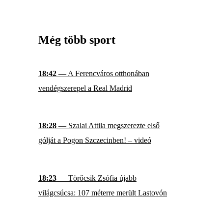
Még több sport
18:42
— A Ferencváros otthonában
vendégszerepel a Real Madrid
18:28
— Szalai Attila megszerezte első
gólját a Pogon Szczecinben! – videó
18:23
— Törőcsik Zsófia újabb
világcsúcsa: 107 méterre merült Lastovón