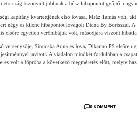
metország bizonyult jobbnak a húsz hibapontot gyűjtő magya
ségi kapitány kvartettjének első lovasa, Mráz Tamás volt, ak
rt négy és kilenc hibapontot lovagolt Diana By Borisszal. A 
s elsőre egyetlen verőhibájuk volt, másodjára viszont hibátlan
ó versenyzője, Simicska Anna és lova, Dikanno PS elsőre ugy
ljesítménnyel javított. A viadalon mindkét fordulóban a csap
keres volt a főpróba a következő megméretés előtt, melyre ha
0 KOMMENT