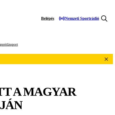
Belépés
Nemzeti Sportrádió
npótlássport
T A MAGYAR
ÍJÁN