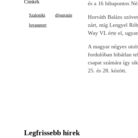
Címkék
és a 16 hibapontos Né
Szaloniki
díjugratás
Horváth Balázs szövet
zárt, míg Lengyel Róbe
lovassport
Way VL érte el, ugyani
A magyar négyes utols
fordulóban hibátlan te
csapat számára így si
25. és 28. között.
Legfrissebb hírek