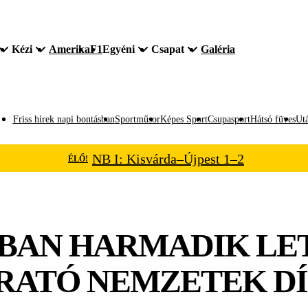
Kézi
Amerika
F1
Egyéni
Csapat
Galéria
Friss hírek napi bontásban
Sportműsor
Képes Sport
Csupasport
Hátsó füves
Utá
NB I: Kisvárda–Újpest 1–2
ÉLŐ!
AN HARMADIK LET
GRATÓ NEMZETEK D