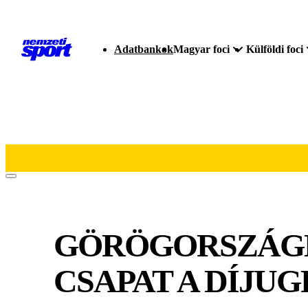
Adatbankok
Magyar foci
Külföldi foci
GÖRÖGORSZÁGB
CSAPAT A DÍJU