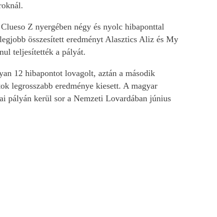
roknál.
i Clueso Z nyergében négy és nyolc hibaponttal
legjobb összesített eredményt Alasztics Aliz és My
ul teljesítették a pályát.
an 12 hibapontot lovagolt, aztán a második
atok legrosszabb eredménye kiesett. A magyar
zai pályán kerül sor a Nemzeti Lovardában június