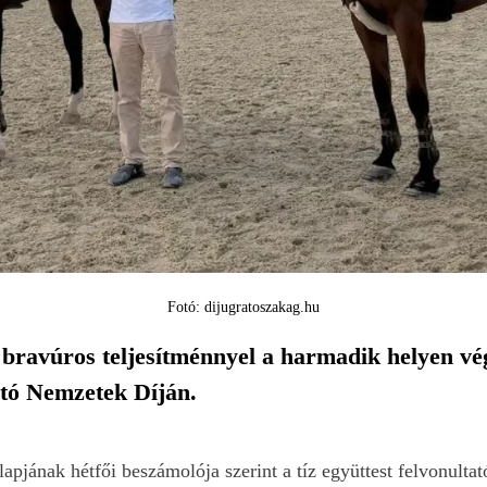
Fotó: dijugratoszakag.hu
bravúros teljesítménnyel a harmadik helyen vég
ató Nemzetek Díján.
lapjának hétfői beszámolója szerint a tíz együttest felvonul